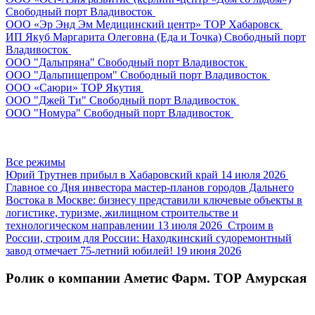
Свободный порт Владивосток
ООО «Эр Энд Эм Медицинский центр»
ТОР Хабаровск
ИП Якуб Маргарита Олеговна (Еда и Точка)
Свободный порт
Владивосток
ООО "Дальпряна"
Свободный порт Владивосток
ООО "Дальпищепром"
Свободный порт Владивосток
ООО «Саюри»
ТОР Якутия
ООО "Джей Ти"
Свободный порт Владивосток
ООО "Номура"
Свободный порт Владивосток
Все режимы
Юрий Трутнев прибыл в Хабаровский край
14 июля 2026
Главное со Дня инвестора мастер-планов городов Дальнего
Востока в Москве: бизнесу представили ключевые объекты в
логистике, туризме, жилищном строительстве и
технологическом направлении
13 июля 2026
Строим в
России, строим для России: Находкинский судоремонтный
завод отмечает 75-летний юбилей!
19 июня 2026
Ролик о компании Аметис Фарм. ТОР Амурская