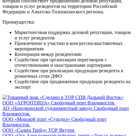
который способствует продвижению деловой репутации,
товаров и услуг резидентов на территории Российской
Федерации и Азиатско-Тихоокеанского региона.
Преимущества:
Маркетинговая поддержка деловой репутации, товаров
и услуг резидентов
Привлечение к участию в конгрессно-выставочных
мероприятиях
Кооперация между резидентами
Содействие при организации переговоров с
отечественными и иностранными партнерами
Содействие при реализации продукции резидента в
розничных сетях ДФО
Содействие при продвижении продукции резидента на
экспорт
ООО «АГРОПТИЦА»
Свободный порт Владивосток
АО «Находкинский судоремонтный завод»
Свободный порт
Владивосток
ООО «Морской порт «Суходол»
Свободный порт
Владивосток
ООО «Сальта Трейд»
ТОР Якутия
ООО «Ост-Азия развитие (кёрлинг-центр «Дом со льдом»)