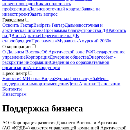
инвестплощадок
Как использовать
преференции
Дальневосточный квартал
Заявка на
инвестпроект
Задать вопрос
Гражданам
Освоить Гектар
Выбрать Гектар
Дальневосточная и
арктическая ипотека
Программы благоустройства ДВ
Работать
на ДВ и в Арктике
Переселение на ДВ
старообрядцев
Программа «Муравьев-Амурский 2030»
О корпорации
О Дальнем Востоке
Об Арктической зоне РФ
Государственное
управление
Корпорация
Дочерние общества
Энергосбыт -
раскрытие информации
Сведения об образовательной
организации
Антикоррупция
Пресс-центр
Новости
СМИ о нас
Видео
Журнал
Пресс-служба
Меры
поддержки и импортозамещение
Дети Арктики
Трансляции
Контакты
Инвесторам
Поддержка бизнеса
АО «Корпорация развития Дальнего Востока и Арктики»
(АО «КРДВ») является управляющей компанией Арктической