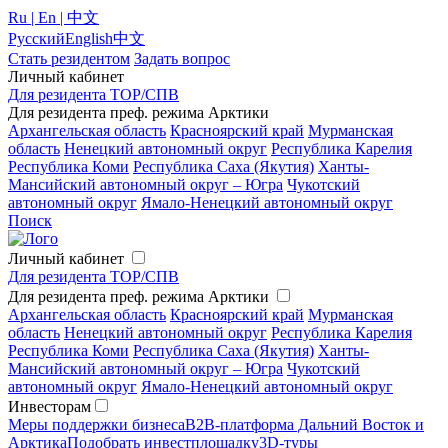
Ru | En | 中文
Русский
English
中文
Стать резидентом
Задать вопрос
Личный кабинет
Для резидента ТОР/СПВ
Для резидента преф. режима Арктики
Архангельская область
Красноярский край
Мурманская
область
Ненецкий автономный округ
Республика Карелия
Республика Коми
Республика Саха (Якутия)
Ханты-
Мансийский автономный округ – Югра
Чукотский
автономный округ
Ямало-Ненецкий автономный округ
Поиск
Личный кабинет
Для резидента ТОР/СПВ
Для резидента преф. режима Арктики
Архангельская область
Красноярский край
Мурманская
область
Ненецкий автономный округ
Республика Карелия
Республика Коми
Республика Саха (Якутия)
Ханты-
Мансийский автономный округ – Югра
Чукотский
автономный округ
Ямало-Ненецкий автономный округ
Инвесторам
Меры поддержки бизнеса
B2B-платформа Дальний Восток и
Арктика
Подобрать инвестплощадку
3D-туры