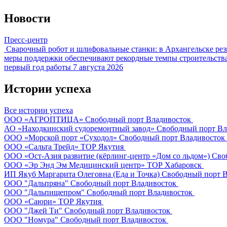
Новости
Пресс-центр
Сварочный робот и шлифовальные станки: в Архангельске рез
меры поддержки обеспечивают рекордные темпы строительства
первый год работы
7 августа 2026
Истории успеха
Все истории успеха
ООО «АГРОПТИЦА»
Свободный порт Владивосток
АО «Находкинский судоремонтный завод»
Свободный порт Вл
ООО «Морской порт «Суходол»
Свободный порт Владивосток
ООО «Сальта Трейд»
ТОР Якутия
ООО «Ост-Азия развитие (кёрлинг-центр «Дом со льдом»)
Сво
ООО «Эр Энд Эм Медицинский центр»
ТОР Хабаровск
ИП Якуб Маргарита Олеговна (Еда и Точка)
Свободный порт В
ООО "Дальпряна"
Свободный порт Владивосток
ООО "Дальпищепром"
Свободный порт Владивосток
ООО «Саюри»
ТОР Якутия
ООО "Джей Ти"
Свободный порт Владивосток
ООО "Номура"
Свободный порт Владивосток