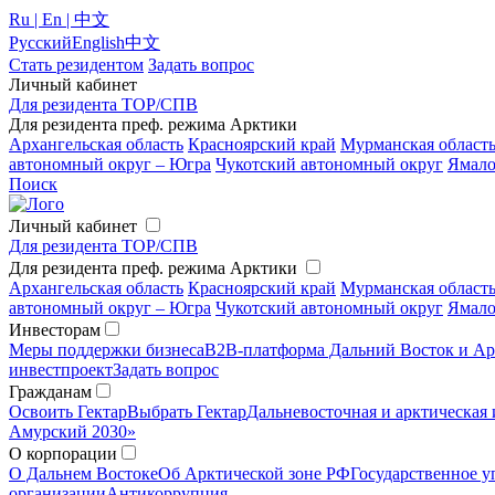
Ru | En | 中文
Русский
English
中文
Стать резидентом
Задать вопрос
Личный кабинет
Для резидента ТОР/СПВ
Для резидента преф. режима Арктики
Архангельская область
Красноярский край
Мурманская област
автономный округ – Югра
Чукотский автономный округ
Ямало
Поиск
Личный кабинет
Для резидента ТОР/СПВ
Для резидента преф. режима Арктики
Архангельская область
Красноярский край
Мурманская област
автономный округ – Югра
Чукотский автономный округ
Ямало
Инвесторам
Меры поддержки бизнеса
B2B-платформа Дальний Восток и Ар
инвестпроект
Задать вопрос
Гражданам
Освоить Гектар
Выбрать Гектар
Дальневосточная и арктическая 
Амурский 2030»
О корпорации
О Дальнем Востоке
Об Арктической зоне РФ
Государственное у
организации
Антикоррупция