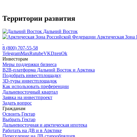
Территории развития
Дальний Восток
Арктическая Зона
8 (800) 707-55-58
Telegram
Max
Rutube
VK
Dzen
Ok
Инвесторам
Меры поддержки бизнеса
B2B-платформа Дальний Восток и Арктика
Подобрать инвестплощадку
3D-туры инвестплощадок
Как использовать преференции
Дальневосточный квартал
Заявка на инвестпроект
Задать вопрос
Гражданам
Освоить Гектар
Выбрать Гектар
Дальневосточная и арктическая ипотека
Работать на ДВ и в Арктике
Переселение на ДВ старообрядцев