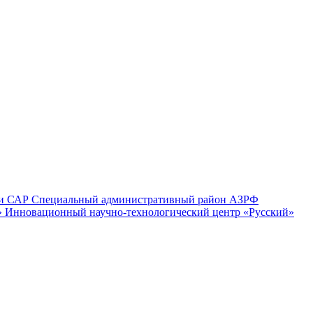
и
САР
Специальный административный район
АЗРФ
»
Инновационный научно-технологический центр «Русский»