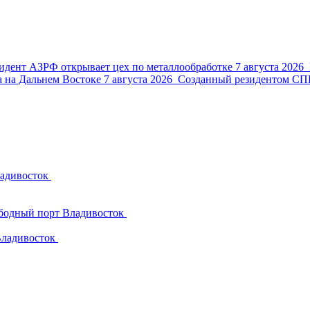
идент АЗРФ открывает цех по металлообработке
7 августа 2026
 на Дальнем Востоке
7 августа 2026
Созданный резидентом СПВ 
адивосток
бодный порт Владивосток
ладивосток