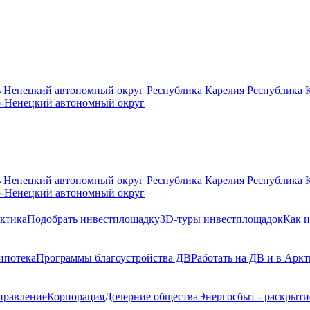
ь
Ненецкий автономный округ
Республика Карелия
Республика 
-Ненецкий автономный округ
ь
Ненецкий автономный округ
Республика Карелия
Республика 
-Ненецкий автономный округ
ктика
Подобрать инвестплощадку
3D-туры инвестплощадок
Как и
ипотека
Программы благоустройства ДВ
Работать на ДВ и в Аркт
правление
Корпорация
Дочерние общества
Энергосбыт - раскрыт