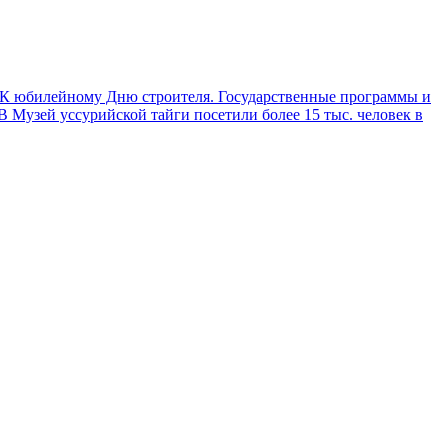
К юбилейному Дню строителя. Государственные программы и
Музей уссурийской тайги посетили более 15 тыс. человек в