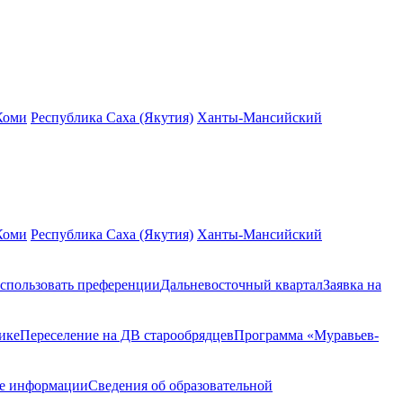
Коми
Республика Саха (Якутия)
Ханты-Мансийский
Коми
Республика Саха (Якутия)
Ханты-Мансийский
спользовать преференции
Дальневосточный квартал
Заявка на
ике
Переселение на ДВ старообрядцев
Программа «Муравьев-
ие информации
Сведения об образовательной