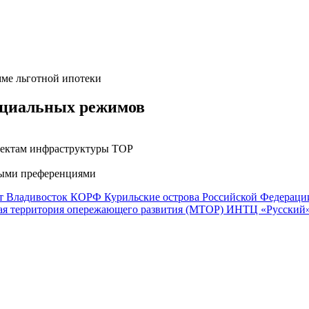
мме льготной ипотеки
енциальных режимов
бъектам инфраструктуры ТОР
ными преференциями
т Владивосток
КОРФ
Курильские острова Российской Федераци
я территория опережающего развития (МТОР)
ИНТЦ «Русский