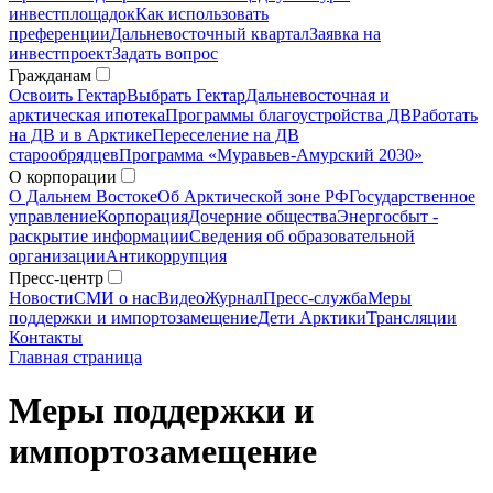
инвестплощадок
Как использовать
преференции
Дальневосточный квартал
Заявка на
инвестпроект
Задать вопрос
Гражданам
Освоить Гектар
Выбрать Гектар
Дальневосточная и
арктическая ипотека
Программы благоустройства ДВ
Работать
на ДВ и в Арктике
Переселение на ДВ
старообрядцев
Программа «Муравьев-Амурский 2030»
О корпорации
О Дальнем Востоке
Об Арктической зоне РФ
Государственное
управление
Корпорация
Дочерние общества
Энергосбыт -
раскрытие информации
Сведения об образовательной
организации
Антикоррупция
Пресс-центр
Новости
СМИ о нас
Видео
Журнал
Пресс-служба
Меры
поддержки и импортозамещение
Дети Арктики
Трансляции
Контакты
Главная страница
Меры поддержки и
импортозамещение