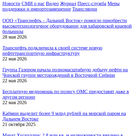
Новости
СМИ о нас
Видео
Журнал
Пресс-служба
Меры
поддержки и импортозамещение
Трансляции
ООО «Транснефть – Дальний Восток» помогло приобрести
высокотехнологичное оборудование для хабаровской краевой
больницы
28 мая 2026
Транснефть подключила к своей системе новую
нефтетранспортную инфраструктуру
22 мая 2026
Группа Газпром начала полномасштабную добычу нефти на
Чонской группе месторождений в Восточной Сибири
22 мая 2026
Бесплатную медпомощь по полису ОМС предоставят даже в
другом регионе
22 мая 2026
Кабмин выделит более 9 млрд рублей на морской паром на
Дальнем Востоке
21 октября 2025
Марат Хуснуллин: 2,8 млн кв. м недвижимости введено в