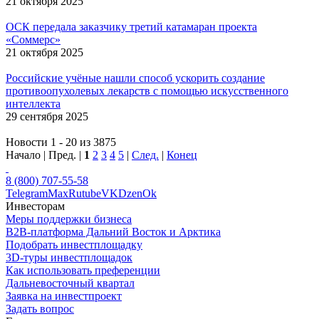
21 октября 2025
ОСК передала заказчику третий катамаран проекта
«Соммерс»
21 октября 2025
Российские учёные нашли способ ускорить создание
противоопухолевых лекарств с помощью искусственного
интеллекта
29 сентября 2025
Новости 1 - 20 из 3875
Начало | Пред. |
1
2
3
4
5
|
След.
|
Конец
8 (800) 707-55-58
Telegram
Max
Rutube
VK
Dzen
Ok
Инвесторам
Меры поддержки бизнеса
B2B-платформа Дальний Восток и Арктика
Подобрать инвестплощадку
3D-туры инвестплощадок
Как использовать преференции
Дальневосточный квартал
Заявка на инвестпроект
Задать вопрос