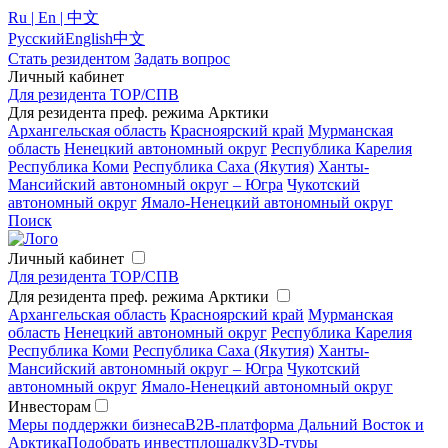
Ru | En | 中文
Русский
English
中文
Стать резидентом
Задать вопрос
Личный кабинет
Для резидента ТОР/СПВ
Для резидента преф. режима Арктики
Архангельская область
Красноярский край
Мурманская
область
Ненецкий автономный округ
Республика Карелия
Республика Коми
Республика Саха (Якутия)
Ханты-
Мансийский автономный округ – Югра
Чукотский
автономный округ
Ямало-Ненецкий автономный округ
Поиск
Личный кабинет
Для резидента ТОР/СПВ
Для резидента преф. режима Арктики
Архангельская область
Красноярский край
Мурманская
область
Ненецкий автономный округ
Республика Карелия
Республика Коми
Республика Саха (Якутия)
Ханты-
Мансийский автономный округ – Югра
Чукотский
автономный округ
Ямало-Ненецкий автономный округ
Инвесторам
Меры поддержки бизнеса
B2B-платформа Дальний Восток и
Арктика
Подобрать инвестплощадку
3D-туры