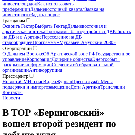
инвестплощадок
Как использовать
преференции
Дальневосточный квартал
Заявка на
инвестпроект
Задать вопрос
Гражданам
Освоить Гектар
Выбрать Гектар
Дальневосточная и
арктическая ипотека
Программы благоустройства ДВ
Работать
на ДВ и в Арктике
Переселение на ДВ
старообрядцев
Программа «Муравьев-Амурский 2030»
О корпорации
О Дальнем Востоке
Об Арктической зоне РФ
Государственное
управление
Корпорация
Дочерние общества
Энергосбыт -
раскрытие информации
Сведения об образовательной
организации
Антикоррупция
Пресс-центр
Новости
СМИ о нас
Видео
Журнал
Пресс-служба
Меры
поддержки и импортозамещение
Дети Арктики
Трансляции
Контакты
Новости
В ТОР «Беринговский»
вошел второй резидент по
добыче угля