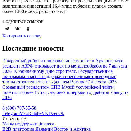
Востока», 35 резидентов реализуют проекты с общим объемом
заявленных инвестиций 16,4 млрд рублей и планам создать
более 1300 новых рабочих мест.
Поделиться ссылкой
Копировать ссылку
Последние новости
Сварочный робот и шлифовальные станки: в Архангельске
резидент АЗРФ открывает цех по металлообработке
7 августа
2026
К юбилейному Дню строителя. Государственные
программы и меры поддержки обеспечивают рекордные
темпы строительства на Дальнем Востоке
7 августа 2026
Созданный резидентом СПВ Музей уссурийской тайги
посетили более 15 тыс. человек в первый год работы
7 августа
2026
8 (800) 707-55-58
Telegram
Max
Rutube
VK
Dzen
Ok
Инвесторам
Меры поддержки бизнеса
B2B-платформа Дальний Восток и Арктика