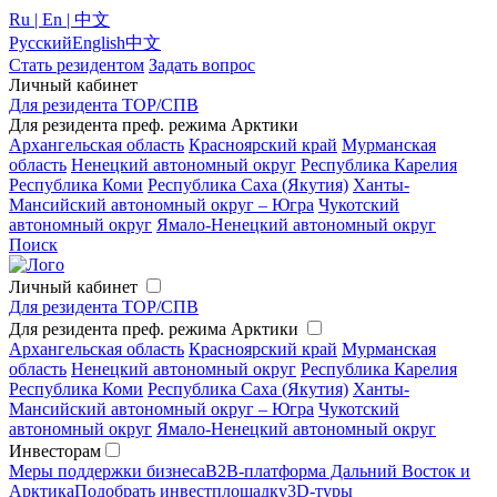
Ru | En | 中文
Русский
English
中文
Стать резидентом
Задать вопрос
Личный кабинет
Для резидента ТОР/СПВ
Для резидента преф. режима Арктики
Архангельская область
Красноярский край
Мурманская
область
Ненецкий автономный округ
Республика Карелия
Республика Коми
Республика Саха (Якутия)
Ханты-
Мансийский автономный округ – Югра
Чукотский
автономный округ
Ямало-Ненецкий автономный округ
Поиск
Личный кабинет
Для резидента ТОР/СПВ
Для резидента преф. режима Арктики
Архангельская область
Красноярский край
Мурманская
область
Ненецкий автономный округ
Республика Карелия
Республика Коми
Республика Саха (Якутия)
Ханты-
Мансийский автономный округ – Югра
Чукотский
автономный округ
Ямало-Ненецкий автономный округ
Инвесторам
Меры поддержки бизнеса
B2B-платформа Дальний Восток и
Арктика
Подобрать инвестплощадку
3D-туры