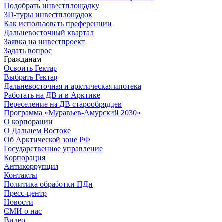
Подобрать инвестплощадку
3D-туры инвестплощадок
Как использовать преференции
Дальневосточный квартал
Заявка на инвестпроект
Задать вопрос
Гражданам
Освоить Гектар
Выбрать Гектар
Дальневосточная и арктическая ипотека
Работать на ДВ и в Арктике
Переселение на ДВ старообрядцев
Программа «Муравьев-Амурский 2030»
О корпорации
О Дальнем Востоке
Об Арктической зоне РФ
Государственное управление
Корпорация
Антикоррупция
Контакты
Политика обработки ПДн
Пресс-центр
Новости
СМИ о нас
Видео