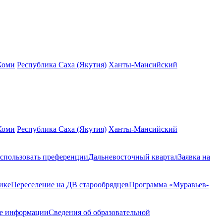
Коми
Республика Саха (Якутия)
Ханты-Мансийский
Коми
Республика Саха (Якутия)
Ханты-Мансийский
спользовать преференции
Дальневосточный квартал
Заявка на
ике
Переселение на ДВ старообрядцев
Программа «Муравьев-
ие информации
Сведения об образовательной