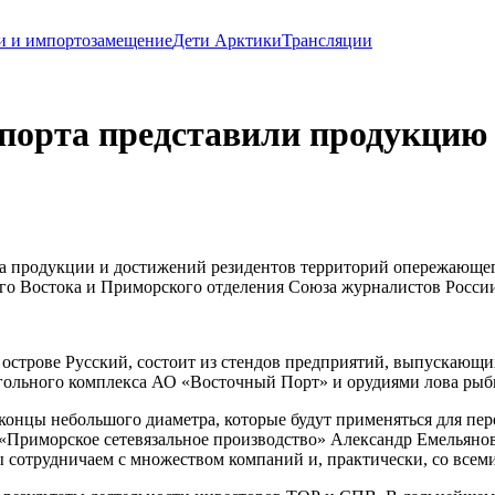
и и импортозамещение
Дети Арктики
Трансляции
 порта представили продукцию
 продукции и достижений резидентов территорий опережающего
го Востока и Приморского отделения Союза журналистов Росси
 острове Русский, состоит из стендов предприятий, выпускающи
угольного комплекса АО «Восточный Порт» и орудиями лова рыб
нцы небольшого диаметра, которые будут применяться для пере
О «Приморское сетевязальное производство» Александр Емельяно
 сотрудничаем с множеством компаний и, практически, со все