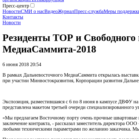
Пресс-центр
Новости
СМИ о нас
Видео
Журнал
Пресс-служба
Меры поддержк
Контакты
Новости
Резиденты ТОР и Свободного
МедиаСаммита-2018
6 июня 2018 20:54
В рамках Дальневосточного МедиаСаммита открылась выставка
при участии Минвостокразвития, Корпорации развития Дальне
Экспозиция, разместившаяся с 6 по 8 июня в кампусе ДВФУ на
представлена макетом третьей очереди специализированного 
«Мы предлагаем Восточному порту очень прочные швартовые ко
заключение контракта, - рассказал заместитель директора ОО
любыми техническими параметрами по желанию заказчика. Мы