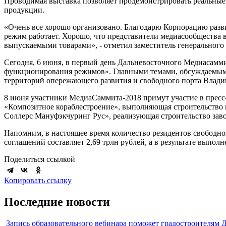
Проводимая выставка позволяет продемонстрировать реальные
продукции.
«Очень все хорошо организовано. Благодарю Корпорацию разв
режим работает. Хорошо, что представители медиасообщества в
выпускаемыми товарами», - отметил заместитель генеральног
Сегодня, 6 июня, в первый день Дальневосточного Медиасамм
функционирования режимов». Главными темами, обсуждаемыми 
территорий опережающего развития и свободного порта Владив
8 июня участники МедиаСаммита-2018 примут участие в пресс
«Композитное кораблестроение», выполняющая строительство 
Соллерс Мануфэкчуринг Рус», реализующая строительство заво
Напомним, в настоящее время количество резидентов свободн
соглашений составляет 2,69 трлн рублей, а в результате выпол
Поделиться ссылкой
Копировать ссылку
Последние новости
Запись образовательного вебинара поможет градостроителям 