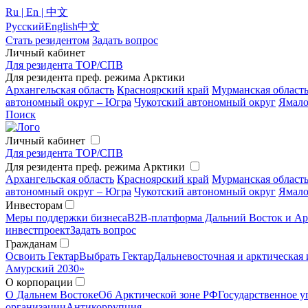
Ru | En | 中文
Русский
English
中文
Стать резидентом
Задать вопрос
Личный кабинет
Для резидента ТОР/СПВ
Для резидента преф. режима Арктики
Архангельская область
Красноярский край
Мурманская област
автономный округ – Югра
Чукотский автономный округ
Ямало
Поиск
Личный кабинет
Для резидента ТОР/СПВ
Для резидента преф. режима Арктики
Архангельская область
Красноярский край
Мурманская област
автономный округ – Югра
Чукотский автономный округ
Ямало
Инвесторам
Меры поддержки бизнеса
B2B-платформа Дальний Восток и Ар
инвестпроект
Задать вопрос
Гражданам
Освоить Гектар
Выбрать Гектар
Дальневосточная и арктическая 
Амурский 2030»
О корпорации
О Дальнем Востоке
Об Арктической зоне РФ
Государственное у
организации
Антикоррупция