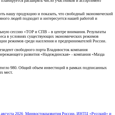
 планируется расширять число участников и ассортимент
ить нашу продукцию и показать, что свободный экономический
много людей подходит и интересуется нашей работой и
льную сессию «ТОР и СПВ – в центре внимания. Результаты
неса в условиях существующих экономических режимов
ации режимов среди населения и предпринимателей России.
езидент свободного порта Владивосток компания
опережающего развития «Надеждинская» - компания «Мазда
стигло 980. Общий объем инвестиций в рамках подписанных
х мест.
 августа 2026
Минвостокразвития России, ИНТЦ «Русский» и