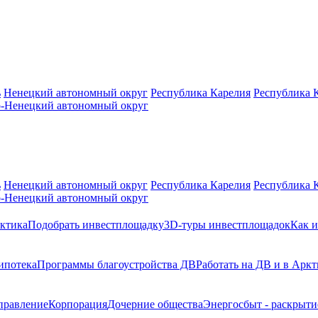
ь
Ненецкий автономный округ
Республика Карелия
Республика 
-Ненецкий автономный округ
ь
Ненецкий автономный округ
Республика Карелия
Республика 
-Ненецкий автономный округ
ктика
Подобрать инвестплощадку
3D-туры инвестплощадок
Как и
ипотека
Программы благоустройства ДВ
Работать на ДВ и в Аркт
правление
Корпорация
Дочерние общества
Энергосбыт - раскрыт