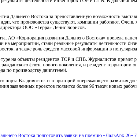
 результаты деятельности инвесторов ТОР и СПВ. В дальнейшем
ития Дальнего Востока за предоставленную возможность выстав
идят, что производства существуют, компании работают. Очень 
о директора ООО «Терра» Денис Борисов.
ита, АО «Корпорация развития Дальнего Востока» провела пане
на мероприятии, стали реальные результаты деятельности биз
осток, а также роль средств массовой информации в популяриз
-туре на объекты резидентов ТОР и СПВ. Журналистов примет р
гражданского флота нового поколения, и резидент территории 
да по производству двигателей.
ого порта Владивосток и территорий опережающего развития до
нения заявленных проектов появится более 96 тысяч новых рабочи
Дальнего Востока подготовить заявки на премию «ДальАрх-26»
7