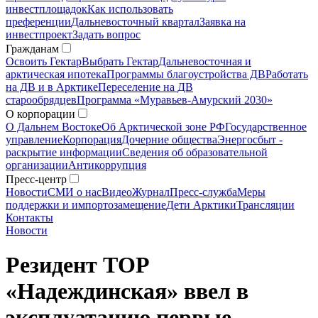
инвестплощадок
Как использовать
преференции
Дальневосточный квартал
Заявка на
инвестпроект
Задать вопрос
Гражданам
Освоить Гектар
Выбрать Гектар
Дальневосточная и
арктическая ипотека
Программы благоустройства ДВ
Работать
на ДВ и в Арктике
Переселение на ДВ
старообрядцев
Программа «Муравьев-Амурский 2030»
О корпорации
О Дальнем Востоке
Об Арктической зоне РФ
Государственное
управление
Корпорация
Дочерние общества
Энергосбыт -
раскрытие информации
Сведения об образовательной
организации
Антикоррупция
Пресс-центр
Новости
СМИ о нас
Видео
Журнал
Пресс-служба
Меры
поддержки и импортозамещение
Дети Арктики
Трансляции
Контакты
Новости
Резидент ТОР
«Надеждинская» ввел в
эксплуатацию первые