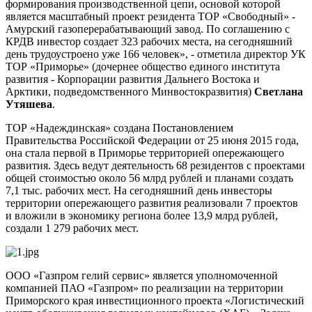
формирования производственной цепи, основой которой
является масштабный проект резидента ТОР «Свободный» -
Амурский газоперерабатывающий завод. По соглашению с
КРДВ инвестор создает 323 рабочих места, на сегодняшний
день трудоустроено уже 166 человек», - отметила директор УК
ТОР «Приморье» (дочернее общество единого института
развития - Корпорации развития Дальнего Востока и
Арктики, подведомственного Минвостокразвития)
Светлана
Утяшева
.
ТОР «Надеждинская» создана Постановлением
Правительства Российской Федерации от 25 июня 2015 года,
она стала первой в Приморье территорией опережающего
развития. Здесь ведут деятельность 68 резидентов с проектами
общей стоимостью около 56 млрд рублей и планами создать
7,1 тыс. рабочих мест. На сегодняшний день инвесторы
территории опережающего развития реализовали 7 проектов
и вложили в экономику региона более 13,9 млрд рублей,
создали 1 279 рабочих мест.
ООО «Газпром гелий сервис» является уполномоченной
компанией ПАО «Газпром» по реализации на территории
Приморского края инвестиционного проекта «Логистический