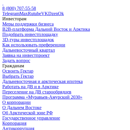
8 (800) 707-55-58
Telegram
Max
Rutube
VK
Dzen
Ok
Инвесторам
Меры поддержки бизнеса
B2B-платформа Дальний Восток и Арктика
Подобрать инвестплощадку
3D-туры инвестплощадок
Как использовать преференции
Дальневосточный квартал
Заявка на инвестпроект
Задать вопрос
Гражданам
Освоить Гектар
Выбрать Гектар
Дальневосточная и арктическая ипотека
Работать на ДВ и в Арктике
Переселение на ДВ старообрядцев
Программа «Муравьев-Амурский 2030»
О корпорации
О Дальнем Востоке
Об Арктической зоне РФ
Государственное управление
Корпорация
Антикоррупция