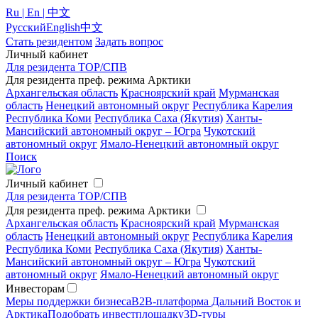
Ru | En | 中文
Русский
English
中文
Стать резидентом
Задать вопрос
Личный кабинет
Для резидента ТОР/СПВ
Для резидента преф. режима Арктики
Архангельская область
Красноярский край
Мурманская
область
Ненецкий автономный округ
Республика Карелия
Республика Коми
Республика Саха (Якутия)
Ханты-
Мансийский автономный округ – Югра
Чукотский
автономный округ
Ямало-Ненецкий автономный округ
Поиск
Личный кабинет
Для резидента ТОР/СПВ
Для резидента преф. режима Арктики
Архангельская область
Красноярский край
Мурманская
область
Ненецкий автономный округ
Республика Карелия
Республика Коми
Республика Саха (Якутия)
Ханты-
Мансийский автономный округ – Югра
Чукотский
автономный округ
Ямало-Ненецкий автономный округ
Инвесторам
Меры поддержки бизнеса
B2B-платформа Дальний Восток и
Арктика
Подобрать инвестплощадку
3D-туры