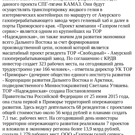
данного проекта СПГ-тягачи КАМАЗ. Они будут
осуществлять транспортировку жидкого гелия в
изотермических контейнерах по маршруту от Амурского
газоперерабатывающего завода через гелиевый хаб и далее в
порты Приморского края. «Проект компании «Газпром гелий
сервис» является одним из крупнейших на ТОР
«Надеждинская», он также значим для развития экономики
всего Дальнего Востока за счет формирования
производственной цепи, основой которой является
масштабный проект резидента ТОР «Свободный» - Амурский
газоперерабатывающий завод. По соглашению с КРДВ
инвестор создает 323 рабочих места, на сегодняшний день
трудоустроено уже 166 человек», - отметила директор УК ТОР
«Приморье» (дочернее общество единого института развития
- Корпорации развития Дальнего Востока и Арктики,
подведомственного Минвостокразвития) Светлана Утяшева.
ТОР «Надеждинская» создана Постановлением
Правительства Российской Федерации от 25 июня 2015 года,
она стала первой в Приморье территорией опережающего
развития. Здесь ведут деятельность 68 резидентов с проектами
общей стоимостью около 56 млрд рублей и планами создать
7,1 тыс. рабочих мест. На сегодняшний день инвесторы
территории опережающего развития реализовали 7 проектов
и вложили в экономику региона более 13,9 млрд рублей,
создали 1 279 рабочих мест. ООО «Газпром гелий сервис»