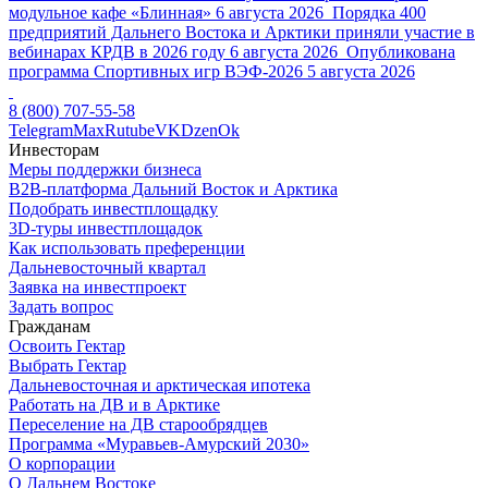
модульное кафе «Блинная»
6 августа 2026
Порядка 400
предприятий Дальнего Востока и Арктики приняли участие в
вебинарах КРДВ в 2026 году
6 августа 2026
Опубликована
программа Спортивных игр ВЭФ-2026
5 августа 2026
8 (800) 707-55-58
Telegram
Max
Rutube
VK
Dzen
Ok
Инвесторам
Меры поддержки бизнеса
B2B-платформа Дальний Восток и Арктика
Подобрать инвестплощадку
3D-туры инвестплощадок
Как использовать преференции
Дальневосточный квартал
Заявка на инвестпроект
Задать вопрос
Гражданам
Освоить Гектар
Выбрать Гектар
Дальневосточная и арктическая ипотека
Работать на ДВ и в Арктике
Переселение на ДВ старообрядцев
Программа «Муравьев-Амурский 2030»
О корпорации
О Дальнем Востоке