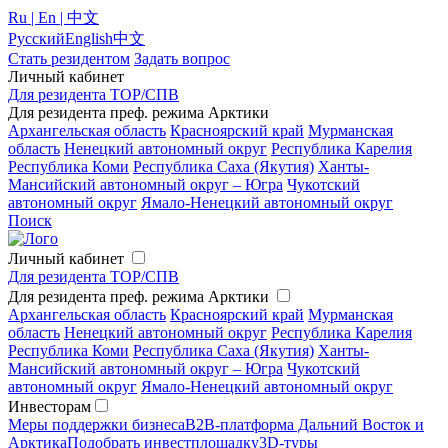
Ru | En | 中文
Русский
English
中文
Стать резидентом
Задать вопрос
Личный кабинет
Для резидента ТОР/СПВ
Для резидента преф. режима Арктики
Архангельская область
Красноярский край
Мурманская
область
Ненецкий автономный округ
Республика Карелия
Республика Коми
Республика Саха (Якутия)
Ханты-
Мансийский автономный округ – Югра
Чукотский
автономный округ
Ямало-Ненецкий автономный округ
Поиск
Личный кабинет
Для резидента ТОР/СПВ
Для резидента преф. режима Арктики
Архангельская область
Красноярский край
Мурманская
область
Ненецкий автономный округ
Республика Карелия
Республика Коми
Республика Саха (Якутия)
Ханты-
Мансийский автономный округ – Югра
Чукотский
автономный округ
Ямало-Ненецкий автономный округ
Инвесторам
Меры поддержки бизнеса
B2B-платформа Дальний Восток и
Арктика
Подобрать инвестплощадку
3D-туры