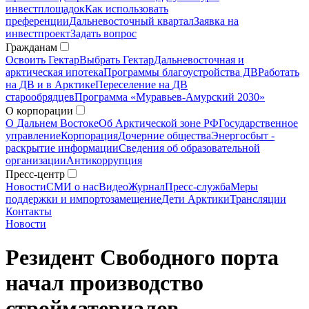
инвестплощадок
Как использовать
преференции
Дальневосточный квартал
Заявка на
инвестпроект
Задать вопрос
Гражданам
Освоить Гектар
Выбрать Гектар
Дальневосточная и
арктическая ипотека
Программы благоустройства ДВ
Работать
на ДВ и в Арктике
Переселение на ДВ
старообрядцев
Программа «Муравьев-Амурский 2030»
О корпорации
О Дальнем Востоке
Об Арктической зоне РФ
Государственное
управление
Корпорация
Дочерние общества
Энергосбыт -
раскрытие информации
Сведения об образовательной
организации
Антикоррупция
Пресс-центр
Новости
СМИ о нас
Видео
Журнал
Пресс-служба
Меры
поддержки и импортозамещение
Дети Арктики
Трансляции
Контакты
Новости
Резидент Свободного порта
начал производство
стройматериалов