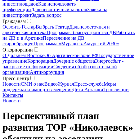
инвестплощадок
Как использовать
преференции
Дальневосточный квартал
Заявка на
инвестпроект
Задать вопрос
Гражданам
Освоить Гектар
Выбрать Гектар
Дальневосточная и
арктическая ипотека
Программы благоустройства ДВ
Работать
на ДВ и в Арктике
Переселение на ДВ
старообрядцев
Программа «Муравьев-Амурский 2030»
О корпорации
О Дальнем Востоке
Об Арктической зоне РФ
Государственное
управление
Корпорация
Дочерние общества
Энергосбыт -
раскрытие информации
Сведения об образовательной
организации
Антикоррупция
Пресс-центр
Новости
СМИ о нас
Видео
Журнал
Пресс-служба
Меры
поддержки и импортозамещение
Дети Арктики
Трансляции
Контакты
Новости
Перспективный план
развития ТОР «Николаевск»
обсудили на заседании