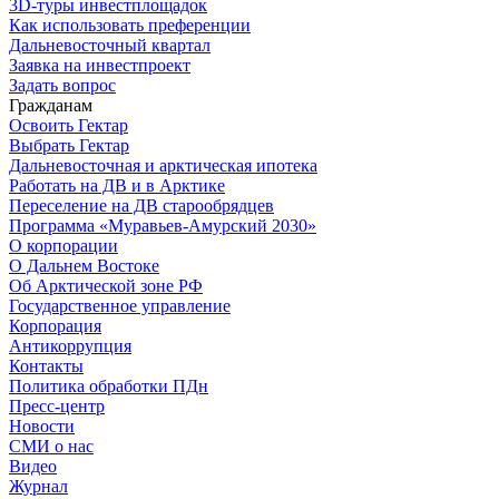
3D-туры инвестплощадок
Как использовать преференции
Дальневосточный квартал
Заявка на инвестпроект
Задать вопрос
Гражданам
Освоить Гектар
Выбрать Гектар
Дальневосточная и арктическая ипотека
Работать на ДВ и в Арктике
Переселение на ДВ старообрядцев
Программа «Муравьев-Амурский 2030»
О корпорации
О Дальнем Востоке
Об Арктической зоне РФ
Государственное управление
Корпорация
Антикоррупция
Контакты
Политика обработки ПДн
Пресс-центр
Новости
СМИ о нас
Видео
Журнал