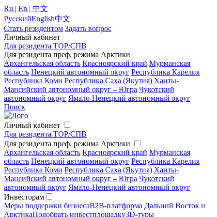
Ru | En | 中文
Русский
English
中文
Стать резидентом
Задать вопрос
Личный кабинет
Для резидента ТОР/СПВ
Для резидента преф. режима Арктики
Архангельская область
Красноярский край
Мурманская
область
Ненецкий автономный округ
Республика Карелия
Республика Коми
Республика Саха (Якутия)
Ханты-
Мансийский автономный округ – Югра
Чукотский
автономный округ
Ямало-Ненецкий автономный округ
Поиск
Личный кабинет
Для резидента ТОР/СПВ
Для резидента преф. режима Арктики
Архангельская область
Красноярский край
Мурманская
область
Ненецкий автономный округ
Республика Карелия
Республика Коми
Республика Саха (Якутия)
Ханты-
Мансийский автономный округ – Югра
Чукотский
автономный округ
Ямало-Ненецкий автономный округ
Инвесторам
Меры поддержки бизнеса
B2B-платформа Дальний Восток и
Арктика
Подобрать инвестплощадку
3D-туры