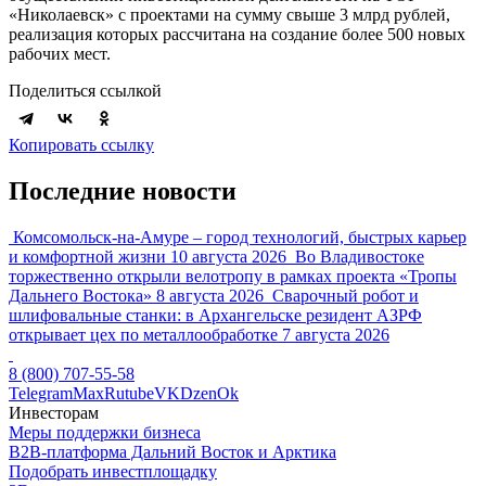
«Николаевск» с проектами на сумму свыше 3 млрд рублей,
реализация которых рассчитана на создание более 500 новых
рабочих мест.
Поделиться ссылкой
Копировать ссылку
Последние новости
Комсомольск-на-Амуре – город технологий, быстрых карьер
и комфортной жизни
10 августа 2026
Во Владивостоке
торжественно открыли велотропу в рамках проекта «Тропы
Дальнего Востока»
8 августа 2026
Сварочный робот и
шлифовальные станки: в Архангельске резидент АЗРФ
открывает цех по металлообработке
7 августа 2026
8 (800) 707-55-58
Telegram
Max
Rutube
VK
Dzen
Ok
Инвесторам
Меры поддержки бизнеса
B2B-платформа Дальний Восток и Арктика
Подобрать инвестплощадку