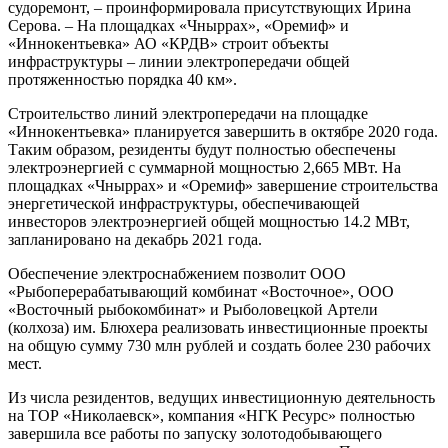
судоремонт, – проинформировала присутствующих Ирина
Серова. – На площадках «Чныррах», «Оремиф» и
«Иннокентьевка» АО «КРДВ» строит объекты
инфраструктуры – линии электропередачи общей
протяженностью порядка 40 км».
Строительство линий электропередачи на площадке
«Иннокентьевка» планируется завершить в октябре 2020 года.
Таким образом, резиденты будут полностью обеспечены
электроэнергией с суммарной мощностью 2,665 МВт. На
площадках «Чныррах» и «Оремиф» завершение строительства
энергетической инфраструктуры, обеспечивающей
инвесторов электроэнергией общей мощностью 14.2 МВт,
запланировано на декабрь 2021 года.
Обеспечение электроснабжением позволит ООО
«Рыбоперерабатывающий комбинат «Восточное», ООО
«Восточный рыбокомбинат» и Рыболовецкой Артели
(колхоза) им. Блюхера реализовать инвестиционные проекты
на общую сумму 730 млн рублей и создать более 230 рабочих
мест.
Из числа резидентов, ведущих инвестиционную деятельность
на ТОР «Николаевск», компания «НГК Ресурс» полностью
завершила все работы по запуску золотодобывающего