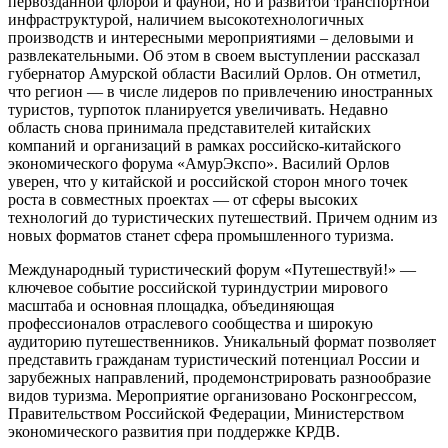
первозданной флорой и фауной, но и развитой транспортной
инфраструктурой, наличием высокотехнологичных
производств и интересными мероприятиями – деловыми и
развлекательными. Об этом в своем выступлении рассказал
губернатор Амурской области Василий Орлов. Он отметил,
что регион — в числе лидеров по привлечению иностранных
туристов, турпоток планируется увеличивать. Недавно
область снова принимала представителей китайских
компаний и организаций в рамках российско-китайского
экономического форума «АмурЭкспо». Василий Орлов
уверен, что у китайской и российской сторон много точек
роста в совместных проектах — от сферы высоких
технологий до туристических путешествий. Причем одним из
новых форматов станет сфера промышленного туризма.
Международный туристический форум «Путешествуй!» —
ключевое событие российской туриндустрии мирового
масштаба и основная площадка, объединяющая
профессионалов отраслевого сообщества и широкую
аудиторию путешественников. Уникальный формат позволяет
представить гражданам туристический потенциал России и
зарубежных направлений, продемонстрировать разнообразие
видов туризма. Мероприятие организовано Росконгрессом,
Правительством Российской Федерации, Министерством
экономического развития при поддержке КРДВ.