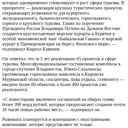
которые одновременно стимулируют и рост сферы туризма. В
приоритете — реализация крупных туристических проектов,
открывающих возможности для курортного,
экспедиционного, бальнеологического, горнолыжного,
горного и круизного туризма. Также по поручению
Президента России Владимира Путина на Дальнем Востоке
создаются круглогодичные морские курорты в Бурятии в
особой экономической зоне «Байкальская Гавань» и морской
курорт в Приморском крае на берегу Японского моря», —
подчеркнул Кирилл Каменев.
Он отметил, что за 5 лет реализовано 65 проектов в сфере
туризма. Многофункциональные гостиничные комплексы в
городе-спутнике Владивосток, Южно-Сахалинске,
протяженные горнолыжные комплексы в Кировске
Мурманской области, спа-центры, базы отдыха, глэмпинги —
введено более 60 объектов, а более 400 проектов уже
реализуются.
«С инвесторами заключено соглашений на общую сумму
более 390 млрд рублей, которые предполагают создание почти
26 тысяч новых рабочих мест», — подчеркнул он.
Развивать планируется и кооперацию с иностранными
компаниями: интерес представляют не только