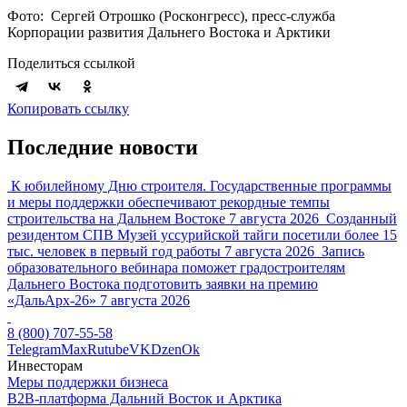
Фото: Сергей Отрошко (Росконгресс), пресс-служба
Корпорации развития Дальнего Востока и Арктики
Поделиться ссылкой
Копировать ссылку
Последние новости
К юбилейному Дню строителя. Государственные программы
и меры поддержки обеспечивают рекордные темпы
строительства на Дальнем Востоке
7 августа 2026
Созданный
резидентом СПВ Музей уссурийской тайги посетили более 15
тыс. человек в первый год работы
7 августа 2026
Запись
образовательного вебинара поможет градостроителям
Дальнего Востока подготовить заявки на премию
«ДальАрх-26»
7 августа 2026
8 (800) 707-55-58
Telegram
Max
Rutube
VK
Dzen
Ok
Инвесторам
Меры поддержки бизнеса
B2B-платформа Дальний Восток и Арктика