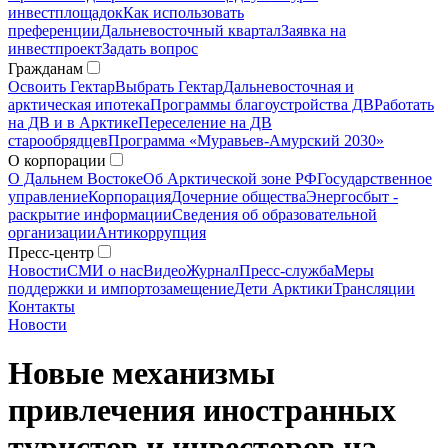
инвестплощадок
Как использовать
преференции
Дальневосточный квартал
Заявка на
инвестпроект
Задать вопрос
Гражданам
Освоить Гектар
Выбрать Гектар
Дальневосточная и
арктическая ипотека
Программы благоустройства ДВ
Работать
на ДВ и в Арктике
Переселение на ДВ
старообрядцев
Программа «Муравьев-Амурский 2030»
О корпорации
О Дальнем Востоке
Об Арктической зоне РФ
Государственное
управление
Корпорация
Дочерние общества
Энергосбыт -
раскрытие информации
Сведения об образовательной
организации
Антикоррупция
Пресс-центр
Новости
СМИ о нас
Видео
Журнал
Пресс-служба
Меры
поддержки и импортозамещение
Дети Арктики
Трансляции
Контакты
Новости
Новые механизмы
привлечения иностранных
туристов и инвесторов на