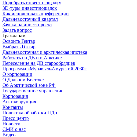
Подобрать инвестплощадку
3D-туры инвестплощадок
Как использовать преференции
Дальневосточный квартал
Заявка на инвестпроект
Задать вопрос
Гражданам
Освоить Гектар
Выбрать Гектар
Дальневосточная и арктическая ипотека
Работать на ДВ и в Арктике
Переселение на ДВ старообрядцев
Программа «Муравьев-Амурский 2030»
О корпорации
О Дальнем Востоке
Об Арктической зоне РФ
Государственное управление
Корпорация
Антикоррупция
Контакты
Политика обработки ПДн
Пресс-центр
Новости
СМИ о нас
Видео