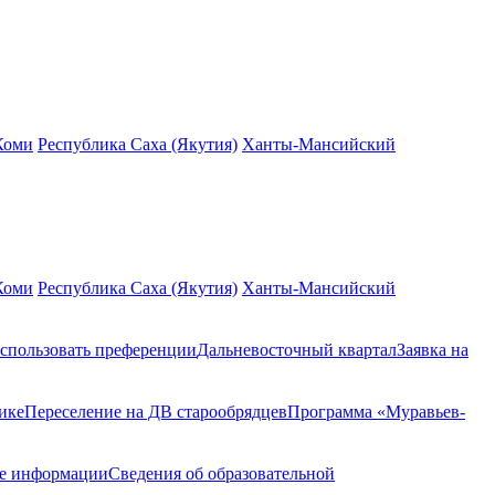
Коми
Республика Саха (Якутия)
Ханты-Мансийский
Коми
Республика Саха (Якутия)
Ханты-Мансийский
спользовать преференции
Дальневосточный квартал
Заявка на
ике
Переселение на ДВ старообрядцев
Программа «Муравьев-
ие информации
Сведения об образовательной