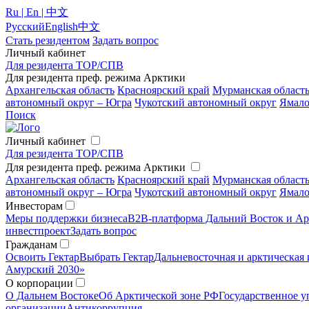
Ru | En | 中文
Русский
English
中文
Стать резидентом
Задать вопрос
Личный кабинет
Для резидента ТОР/СПВ
Для резидента преф. режима Арктики
Архангельская область
Красноярский край
Мурманская област
автономный округ – Югра
Чукотский автономный округ
Ямало
Поиск
Личный кабинет
Для резидента ТОР/СПВ
Для резидента преф. режима Арктики
Архангельская область
Красноярский край
Мурманская област
автономный округ – Югра
Чукотский автономный округ
Ямало
Инвесторам
Меры поддержки бизнеса
B2B-платформа Дальний Восток и Ар
инвестпроект
Задать вопрос
Гражданам
Освоить Гектар
Выбрать Гектар
Дальневосточная и арктическая 
Амурский 2030»
О корпорации
О Дальнем Востоке
Об Арктической зоне РФ
Государственное у
организации
Антикоррупция