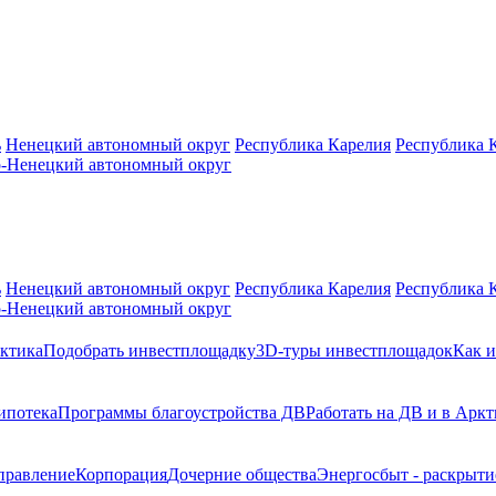
ь
Ненецкий автономный округ
Республика Карелия
Республика 
-Ненецкий автономный округ
ь
Ненецкий автономный округ
Республика Карелия
Республика 
-Ненецкий автономный округ
ктика
Подобрать инвестплощадку
3D-туры инвестплощадок
Как и
ипотека
Программы благоустройства ДВ
Работать на ДВ и в Аркт
правление
Корпорация
Дочерние общества
Энергосбыт - раскрыт