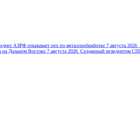
идент АЗРФ открывает цех по металлообработке
7 августа 2026
 на Дальнем Востоке
7 августа 2026
Созданный резидентом СПВ 