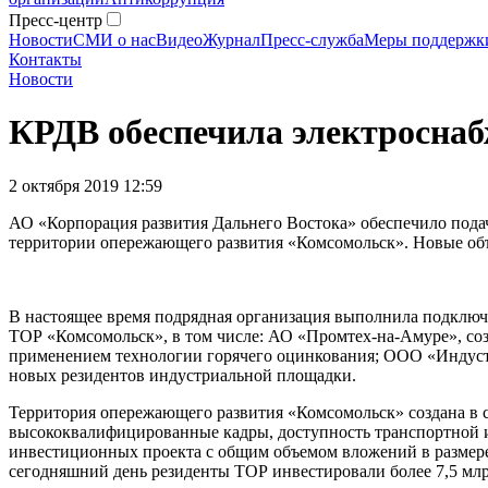
Пресс-центр
Новости
СМИ о нас
Видео
Журнал
Пресс-служба
Меры поддержк
Контакты
Новости
КРДВ обеспечила электросна
2 октября 2019 12:59
АО «Корпорация развития Дальнего Востока» обеспечило под
территории опережающего развития «Комсомольск». Новые об
В настоящее время подрядная организация выполнила подключ
ТОР «Комсомольск», в том числе: АО «Промтех-на-Амуре», со
применением технологии горячего оцинкования; ООО «Индуст
новых резидентов индустриальной площадки.
Территория опережающего развития «Комсомольск» создана в с
высококвалифицированные кадры, доступность транспортной и
инвестиционных проекта с общим объемом вложений в размере 3
сегодняшний день резиденты ТОР инвестировали более 7,5 млр