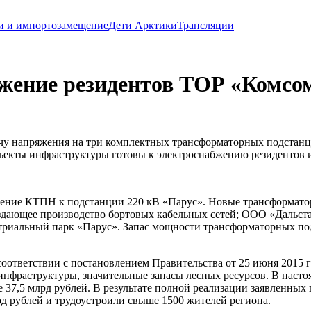
и и импортозамещение
Дети Арктики
Трансляции
бжение резидентов ТОР «Комсо
ачу напряжения на три комплектных трансформаторных подста
ъекты инфраструктуры готовы к электроснабжению резидентов
ение КТПН к подстанции 220 кВ «Парус». Новые трансформатор
здающее производство бортовых кабельных сетей; ООО «Дальста
риальный парк «Парус». Запас мощности трансформаторных под
оответствии с постановлением Правительства от 25 июня 2015 
нфраструктуры, значительные запасы лесных ресурсов. В насто
7,5 млрд рублей. В результате полной реализации заявленных п
д рублей и трудоустроили свыше 1500 жителей региона.