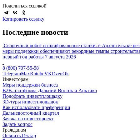
Поделиться ссылкой
Копировать ссылку
Последние новости
Сварочный робот и шлифовальные станки: в Архангельске рез
меры поддержки обеспечивают рекордные темпы строительства
первый год работы
7 августа 2026
8 (800) 707-55-58
Telegram
Max
Rutube
VK
Dzen
Ok
Инвесторам
Меры поддержки бизнеса
B2B-платформа Дальний Восток и Арктика
Подобрать инвестплощадку
3D-туры инвестплощадок
Как использовать преференции
Дальневосточный квартал
Заявка на инвестпроект
Задать вопрос
Гражданам
Освоить Гектар