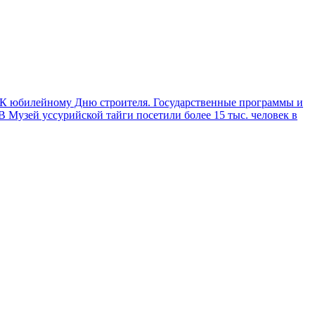
К юбилейному Дню строителя. Государственные программы и
Музей уссурийской тайги посетили более 15 тыс. человек в