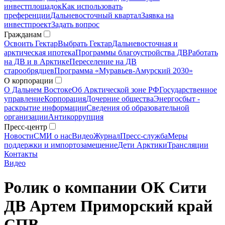
инвестплощадок
Как использовать
преференции
Дальневосточный квартал
Заявка на
инвестпроект
Задать вопрос
Гражданам
Освоить Гектар
Выбрать Гектар
Дальневосточная и
арктическая ипотека
Программы благоустройства ДВ
Работать
на ДВ и в Арктике
Переселение на ДВ
старообрядцев
Программа «Муравьев-Амурский 2030»
О корпорации
О Дальнем Востоке
Об Арктической зоне РФ
Государственное
управление
Корпорация
Дочерние общества
Энергосбыт -
раскрытие информации
Сведения об образовательной
организации
Антикоррупция
Пресс-центр
Новости
СМИ о нас
Видео
Журнал
Пресс-служба
Меры
поддержки и импортозамещение
Дети Арктики
Трансляции
Контакты
Видео
Ролик о компании ОК Сити
ДВ Артем Приморский край
СПВ