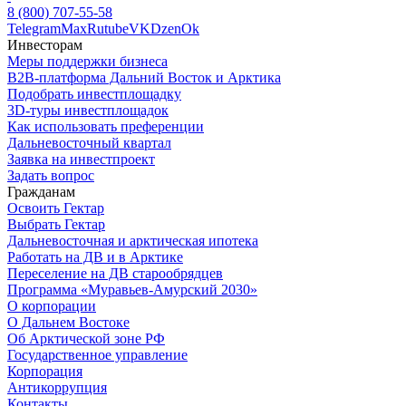
8 (800) 707-55-58
Telegram
Max
Rutube
VK
Dzen
Ok
Инвесторам
Меры поддержки бизнеса
B2B-платформа Дальний Восток и Арктика
Подобрать инвестплощадку
3D-туры инвестплощадок
Как использовать преференции
Дальневосточный квартал
Заявка на инвестпроект
Задать вопрос
Гражданам
Освоить Гектар
Выбрать Гектар
Дальневосточная и арктическая ипотека
Работать на ДВ и в Арктике
Переселение на ДВ старообрядцев
Программа «Муравьев-Амурский 2030»
О корпорации
О Дальнем Востоке
Об Арктической зоне РФ
Государственное управление
Корпорация
Антикоррупция
Контакты