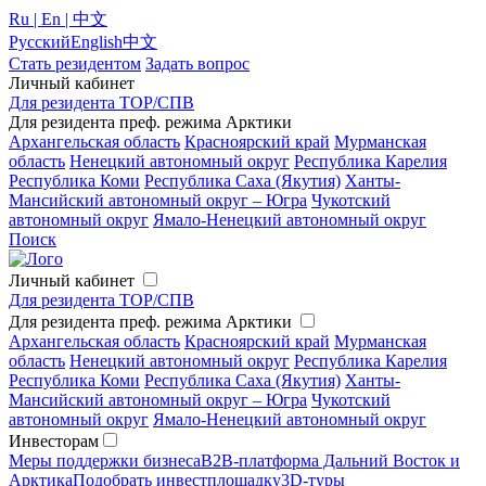
Ru | En | 中文
Русский
English
中文
Стать резидентом
Задать вопрос
Личный кабинет
Для резидента ТОР/СПВ
Для резидента преф. режима Арктики
Архангельская область
Красноярский край
Мурманская
область
Ненецкий автономный округ
Республика Карелия
Республика Коми
Республика Саха (Якутия)
Ханты-
Мансийский автономный округ – Югра
Чукотский
автономный округ
Ямало-Ненецкий автономный округ
Поиск
Личный кабинет
Для резидента ТОР/СПВ
Для резидента преф. режима Арктики
Архангельская область
Красноярский край
Мурманская
область
Ненецкий автономный округ
Республика Карелия
Республика Коми
Республика Саха (Якутия)
Ханты-
Мансийский автономный округ – Югра
Чукотский
автономный округ
Ямало-Ненецкий автономный округ
Инвесторам
Меры поддержки бизнеса
B2B-платформа Дальний Восток и
Арктика
Подобрать инвестплощадку
3D-туры