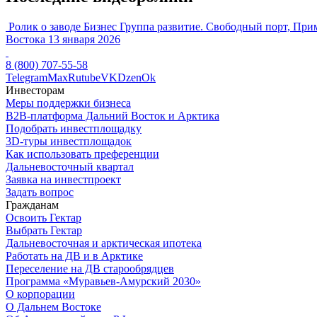
Ролик о заводе Бизнес Группа развитие. Свободный порт, При
Востока
13 января 2026
8 (800) 707-55-58
Telegram
Max
Rutube
VK
Dzen
Ok
Инвесторам
Меры поддержки бизнеса
B2B-платформа Дальний Восток и Арктика
Подобрать инвестплощадку
3D-туры инвестплощадок
Как использовать преференции
Дальневосточный квартал
Заявка на инвестпроект
Задать вопрос
Гражданам
Освоить Гектар
Выбрать Гектар
Дальневосточная и арктическая ипотека
Работать на ДВ и в Арктике
Переселение на ДВ старообрядцев
Программа «Муравьев-Амурский 2030»
О корпорации
О Дальнем Востоке