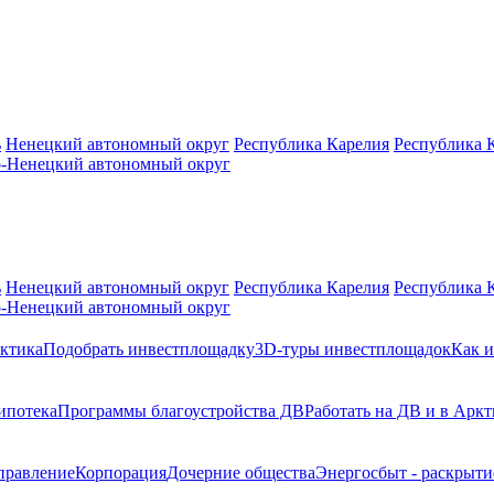
ь
Ненецкий автономный округ
Республика Карелия
Республика 
-Ненецкий автономный округ
ь
Ненецкий автономный округ
Республика Карелия
Республика 
-Ненецкий автономный округ
ктика
Подобрать инвестплощадку
3D-туры инвестплощадок
Как и
ипотека
Программы благоустройства ДВ
Работать на ДВ и в Аркт
правление
Корпорация
Дочерние общества
Энергосбыт - раскрыт