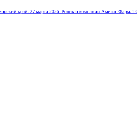
морский край.
27 марта 2026
Ролик о компании Аметис Фарм. 