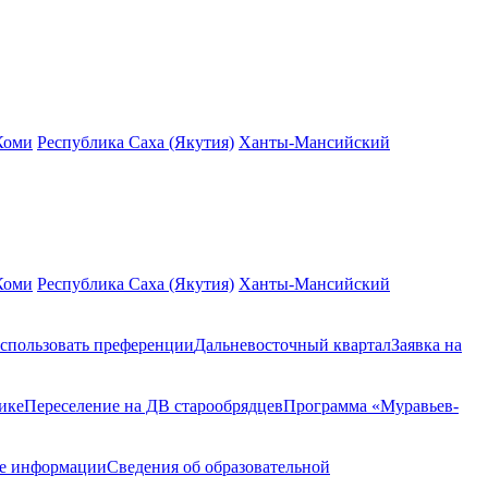
Коми
Республика Саха (Якутия)
Ханты-Мансийский
Коми
Республика Саха (Якутия)
Ханты-Мансийский
спользовать преференции
Дальневосточный квартал
Заявка на
ике
Переселение на ДВ старообрядцев
Программа «Муравьев-
ие информации
Сведения об образовательной