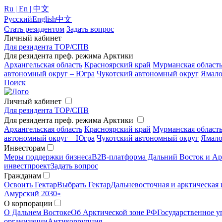
Ru | En | 中文
Русский
English
中文
Стать резидентом
Задать вопрос
Личный кабинет
Для резидента ТОР/СПВ
Для резидента преф. режима Арктики
Архангельская область
Красноярский край
Мурманская област
автономный округ – Югра
Чукотский автономный округ
Ямало
Поиск
Личный кабинет
Для резидента ТОР/СПВ
Для резидента преф. режима Арктики
Архангельская область
Красноярский край
Мурманская област
автономный округ – Югра
Чукотский автономный округ
Ямало
Инвесторам
Меры поддержки бизнеса
B2B-платформа Дальний Восток и Ар
инвестпроект
Задать вопрос
Гражданам
Освоить Гектар
Выбрать Гектар
Дальневосточная и арктическая 
Амурский 2030»
О корпорации
О Дальнем Востоке
Об Арктической зоне РФ
Государственное у
организации
Антикоррупция