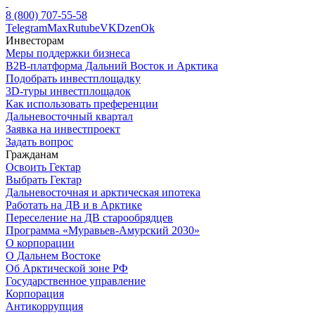
8 (800) 707-55-58
Telegram
Max
Rutube
VK
Dzen
Ok
Инвесторам
Меры поддержки бизнеса
B2B-платформа Дальний Восток и Арктика
Подобрать инвестплощадку
3D-туры инвестплощадок
Как использовать преференции
Дальневосточный квартал
Заявка на инвестпроект
Задать вопрос
Гражданам
Освоить Гектар
Выбрать Гектар
Дальневосточная и арктическая ипотека
Работать на ДВ и в Арктике
Переселение на ДВ старообрядцев
Программа «Муравьев-Амурский 2030»
О корпорации
О Дальнем Востоке
Об Арктической зоне РФ
Государственное управление
Корпорация
Антикоррупция