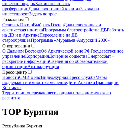
инвестплощадок
Как использовать
преференции
Дальневосточный квартал
Заявка на
инвестпроект
Задать вопрос
Гражданам
Освоить Гектар
Выбрать Гектар
Дальневосточная и
арктическая ипотека
Программы благоустройства ДВ
Работать
на ДВ и в Арктике
Переселение на ДВ
старообрядцев
Программа «Муравьев-Амурский 2030»
О корпорации
О Дальнем Востоке
Об Арктической зоне РФ
Государственное
управление
Корпорация
Дочерние общества
Энергосбыт -
раскрытие информации
Сведения об образовательной
организации
Антикоррупция
Пресс-центр
Новости
СМИ о нас
Видео
Журнал
Пресс-служба
Меры
поддержки и импортозамещение
Дети Арктики
Трансляции
Контакты
Территории опережающего социально-экономического
развития
ТОР Бурятия
Республика Бурятия