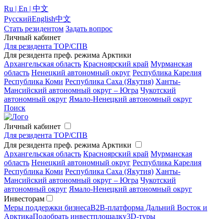
Ru | En | 中文
Русский
English
中文
Стать резидентом
Задать вопрос
Личный кабинет
Для резидента ТОР/СПВ
Для резидента преф. режима Арктики
Архангельская область
Красноярский край
Мурманская
область
Ненецкий автономный округ
Республика Карелия
Республика Коми
Республика Саха (Якутия)
Ханты-
Мансийский автономный округ – Югра
Чукотский
автономный округ
Ямало-Ненецкий автономный округ
Поиск
Личный кабинет
Для резидента ТОР/СПВ
Для резидента преф. режима Арктики
Архангельская область
Красноярский край
Мурманская
область
Ненецкий автономный округ
Республика Карелия
Республика Коми
Республика Саха (Якутия)
Ханты-
Мансийский автономный округ – Югра
Чукотский
автономный округ
Ямало-Ненецкий автономный округ
Инвесторам
Меры поддержки бизнеса
B2B-платформа Дальний Восток и
Арктика
Подобрать инвестплощадку
3D-туры