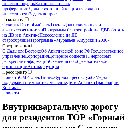
инвестплощадок
Как использовать
преференции
Дальневосточный квартал
Заявка на
инвестпроект
Задать вопрос
Гражданам
Освоить Гектар
Выбрать Гектар
Дальневосточная и
арктическая ипотека
Программы благоустройства ДВ
Работать
на ДВ и в Арктике
Переселение на ДВ
старообрядцев
Программа «Муравьев-Амурский 2030»
О корпорации
О Дальнем Востоке
Об Арктической зоне РФ
Государственное
управление
Корпорация
Дочерние общества
Энергосбыт -
раскрытие информации
Сведения об образовательной
организации
Антикоррупция
Пресс-центр
Новости
СМИ о нас
Видео
Журнал
Пресс-служба
Меры
поддержки и импортозамещение
Дети Арктики
Трансляции
Контакты
Новости
Внутриквартальную дорогу
для резидентов ТОР «Горный
воздух» строят на Сахалине