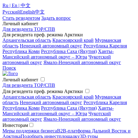
Ru | En | 中文
Русский
English
中文
Стать резидентом
Задать вопрос
Личный кабинет
Для резидента ТОР/СПВ
Для резидента преф. режима Арктики
Архангельская область
Красноярский край
Мурманская
область
Ненецкий автономный округ
Республика Карелия
Республика Коми
Республика Саха (Якутия)
Ханты-
Мансийский автономный округ – Югра
Чукотский
автономный округ
Ямало-Ненецкий автономный округ
Поиск
Личный кабинет
Для резидента ТОР/СПВ
Для резидента преф. режима Арктики
Архангельская область
Красноярский край
Мурманская
область
Ненецкий автономный округ
Республика Карелия
Республика Коми
Республика Саха (Якутия)
Ханты-
Мансийский автономный округ – Югра
Чукотский
автономный округ
Ямало-Ненецкий автономный округ
Инвесторам
Меры поддержки бизнеса
B2B-платформа Дальний Восток и
Арктика
Подобрать инвестплощадку
3D-туры