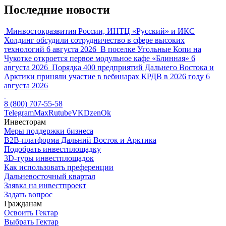
Последние новости
Минвостокразвития России, ИНТЦ «Русский» и ИКС
Холдинг обсудили сотрудничество в сфере высоких
технологий
6 августа 2026
В поселке Угольные Копи на
Чукотке откроется первое модульное кафе «Блинная»
6
августа 2026
Порядка 400 предприятий Дальнего Востока и
Арктики приняли участие в вебинарах КРДВ в 2026 году
6
августа 2026
8 (800) 707-55-58
Telegram
Max
Rutube
VK
Dzen
Ok
Инвесторам
Меры поддержки бизнеса
B2B-платформа Дальний Восток и Арктика
Подобрать инвестплощадку
3D-туры инвестплощадок
Как использовать преференции
Дальневосточный квартал
Заявка на инвестпроект
Задать вопрос
Гражданам
Освоить Гектар
Выбрать Гектар