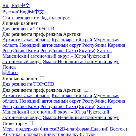
Ru | En | 中文
Русский
English
中文
Стать резидентом
Задать вопрос
Личный кабинет
Для резидента ТОР/СПВ
Для резидента преф. режима Арктики
Архангельская область
Красноярский край
Мурманская
область
Ненецкий автономный округ
Республика Карелия
Республика Коми
Республика Саха (Якутия)
Ханты-
Мансийский автономный округ – Югра
Чукотский
автономный округ
Ямало-Ненецкий автономный округ
Поиск
Личный кабинет
Для резидента ТОР/СПВ
Для резидента преф. режима Арктики
Архангельская область
Красноярский край
Мурманская
область
Ненецкий автономный округ
Республика Карелия
Республика Коми
Республика Саха (Якутия)
Ханты-
Мансийский автономный округ – Югра
Чукотский
автономный округ
Ямало-Ненецкий автономный округ
Инвесторам
Меры поддержки бизнеса
B2B-платформа Дальний Восток и
Арктика
Подобрать инвестплощадку
3D-туры