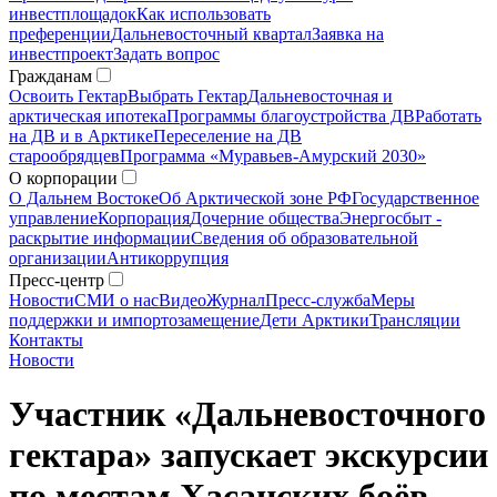
инвестплощадок
Как использовать
преференции
Дальневосточный квартал
Заявка на
инвестпроект
Задать вопрос
Гражданам
Освоить Гектар
Выбрать Гектар
Дальневосточная и
арктическая ипотека
Программы благоустройства ДВ
Работать
на ДВ и в Арктике
Переселение на ДВ
старообрядцев
Программа «Муравьев-Амурский 2030»
О корпорации
О Дальнем Востоке
Об Арктической зоне РФ
Государственное
управление
Корпорация
Дочерние общества
Энергосбыт -
раскрытие информации
Сведения об образовательной
организации
Антикоррупция
Пресс-центр
Новости
СМИ о нас
Видео
Журнал
Пресс-служба
Меры
поддержки и импортозамещение
Дети Арктики
Трансляции
Контакты
Новости
Участник «Дальневосточного
гектара» запускает экскурсии
по местам Хасанских боёв