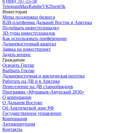
8 (800) 707-55-58
Telegram
Max
Rutube
VK
Dzen
Ok
Инвесторам
Меры поддержки бизнеса
B2B-платформа Дальний Восток и Арктика
Подобрать инвестплощадку
3D-туры инвестплощадок
Как использовать преференции
Дальневосточный квартал
Заявка на инвестпроект
Задать вопрос
Гражданам
Освоить Гектар
Выбрать Гектар
Дальневосточная и арктическая ипотека
Работать на ДВ и в Арктике
Переселение на ДВ старообрядцев
Программа «Муравьев-Амурский 2030»
О корпорации
О Дальнем Востоке
Об Арктической зоне РФ
Государственное управление
Корпорация
Антикоррупция
Контакты