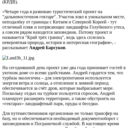
(КРДВ).
«Четыре года я развиваю туристический проект на
"дальневосточном гектаре". Участок взял в уникальном месте,
неподалёку от границы с Китаем и Северной Кореей - тут
отличный пляж и потрясающие ландшафты Голубиного утеса,
а совсем рядом находится заповедник. Потому проект и
называется "Край трёх границ", ведь здесь сплелись
невероятная природа, история и интересная география», -
рассказывает
Андрей Барсуков
.
На сегодняшний день проект уже два года принимает гостей в
уютном доме со всеми удобствами. Андрей гордится тем, что
турбаза экологична – для электропитания используется
энергия ветра и солнца, а отопление в зимний период
обеспечивается за счёт дров, которые выбрасывает море.
Поскольку отдых на турбазе пользуется спросом, Андрей
планирует расширять территорию, а также обустроить на
«гектарах» ландшафтный парк, пруды и беседки.
Для путешественников организован не только трансфер на
базу, но и обеспечивается необходимый документооборот с
заповедником и Пограничной службой. В настоящее время