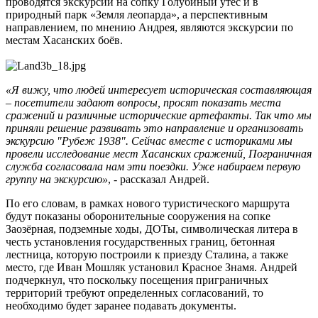
проводятся экскурсии на сопку Голубиный утёс и в
природный парк «Земля леопарда», а перспективным
направлением, по мнению Андрея, являются экскурсии по
местам Хасанских боёв.
«Я вижу, что людей интересует историческая составляющая
– посетители задают вопросы, просят показать места
сражений и различные исторические артефакты. Так что мы
приняли решение развивать это направление и организовать
экскурсию "Рубеж 1938". Сейчас вместе с историками мы
провели исследование мест Хасанских сражений, Пограничная
служба согласовала нам эти поездки. Уже набираем первую
группу на экскурсию»
, - рассказал Андрей.
По его словам, в рамках нового туристического маршрута
будут показаны оборонительные сооружения на сопке
Заозёрная, подземные ходы, ДОТы, символическая литера в
честь установления государственных границ, бетонная
лестница, которую построили к приезду Сталина, а также
место, где Иван Мошляк установил Красное Знамя. Андрей
подчеркнул, что поскольку посещения приграничных
территорий требуют определенных согласований, то
необходимо будет заранее подавать документы.