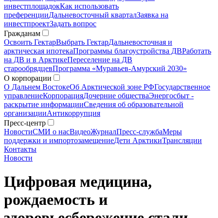
инвестплощадок
Как использовать
преференции
Дальневосточный квартал
Заявка на
инвестпроект
Задать вопрос
Гражданам
Освоить Гектар
Выбрать Гектар
Дальневосточная и
арктическая ипотека
Программы благоустройства ДВ
Работать
на ДВ и в Арктике
Переселение на ДВ
старообрядцев
Программа «Муравьев-Амурский 2030»
О корпорации
О Дальнем Востоке
Об Арктической зоне РФ
Государственное
управление
Корпорация
Дочерние общества
Энергосбыт -
раскрытие информации
Сведения об образовательной
организации
Антикоррупция
Пресс-центр
Новости
СМИ о нас
Видео
Журнал
Пресс-служба
Меры
поддержки и импортозамещение
Дети Арктики
Трансляции
Контакты
Новости
Цифровая медицина,
рождаемость и
здоровьесбережение стали