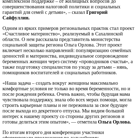
комплексной поддержке – от жилищных вопросов до
совершенствования налоговой политики и социальных
гарантий для семей с детьми», – сказал
Григорий
Сайфуллин.
Одним из ярких примеров региональных практик стал проект
«Счастливое материнство», реализуемый в Сахалинской
области. О нем рассказала представитель министерства
социальной защиты региона Ольга Орлова. Этот проект
включает несколько направлений: популяризацию семейных
ценностей и материнства, индивидуальное сопровождение
беременных женщин через систему «проводников счастья», а
также подготовку специалистов по уходу за детьми – нянь,
помощников воспитателей и социальных работников.
«Наша задача – создать вокруг женщины максимально
комфортные условия не только во время беременности, но и
после рождения ребенка. Очень важно, чтобы будущая мама
чувствовала поддержку, знала обо всех мерах помощи, могла
строить карьерные планы и не переживала за свое будущее
после выхода из декретного отпуска. Мы видим большой
интерес к нашему проекту со стороны других регионов и
готовы делиться этим опытом», — отметила
Ольга Орлова.
По итогам второго дня конференции участники
сформировали предложения по дальнейшему