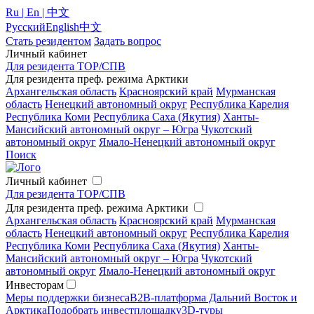
Ru | En | 中文
Русский
English
中文
Стать резидентом
Задать вопрос
Личный кабинет
Для резидента ТОР/СПВ
Для резидента преф. режима Арктики
Архангельская область
Красноярский край
Мурманская
область
Ненецкий автономный округ
Республика Карелия
Республика Коми
Республика Саха (Якутия)
Ханты-
Мансийский автономный округ – Югра
Чукотский
автономный округ
Ямало-Ненецкий автономный округ
Поиск
Личный кабинет
Для резидента ТОР/СПВ
Для резидента преф. режима Арктики
Архангельская область
Красноярский край
Мурманская
область
Ненецкий автономный округ
Республика Карелия
Республика Коми
Республика Саха (Якутия)
Ханты-
Мансийский автономный округ – Югра
Чукотский
автономный округ
Ямало-Ненецкий автономный округ
Инвесторам
Меры поддержки бизнеса
B2B-платформа Дальний Восток и
Арктика
Подобрать инвестплощадку
3D-туры