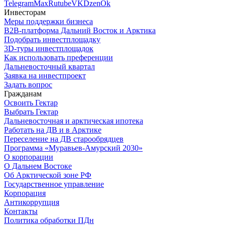
Telegram
Max
Rutube
VK
Dzen
Ok
Инвесторам
Меры поддержки бизнеса
B2B-платформа Дальний Восток и Арктика
Подобрать инвестплощадку
3D-туры инвестплощадок
Как использовать преференции
Дальневосточный квартал
Заявка на инвестпроект
Задать вопрос
Гражданам
Освоить Гектар
Выбрать Гектар
Дальневосточная и арктическая ипотека
Работать на ДВ и в Арктике
Переселение на ДВ старообрядцев
Программа «Муравьев-Амурский 2030»
О корпорации
О Дальнем Востоке
Об Арктической зоне РФ
Государственное управление
Корпорация
Антикоррупция
Контакты
Политика обработки ПДн