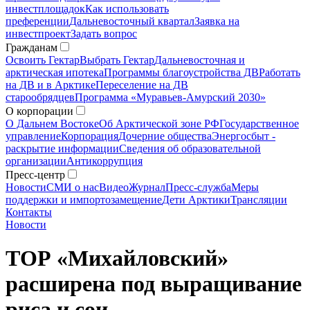
инвестплощадок
Как использовать
преференции
Дальневосточный квартал
Заявка на
инвестпроект
Задать вопрос
Гражданам
Освоить Гектар
Выбрать Гектар
Дальневосточная и
арктическая ипотека
Программы благоустройства ДВ
Работать
на ДВ и в Арктике
Переселение на ДВ
старообрядцев
Программа «Муравьев-Амурский 2030»
О корпорации
О Дальнем Востоке
Об Арктической зоне РФ
Государственное
управление
Корпорация
Дочерние общества
Энергосбыт -
раскрытие информации
Сведения об образовательной
организации
Антикоррупция
Пресс-центр
Новости
СМИ о нас
Видео
Журнал
Пресс-служба
Меры
поддержки и импортозамещение
Дети Арктики
Трансляции
Контакты
Новости
ТОР «Михайловский»
расширена под выращивание
риса и сои