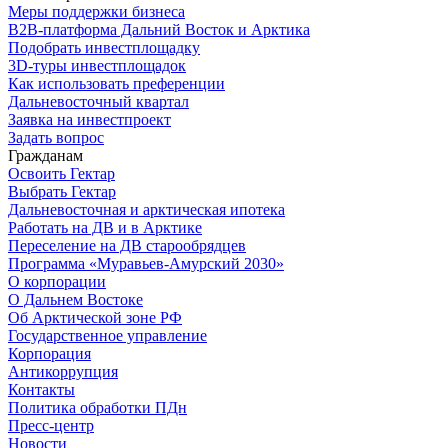
Меры поддержки бизнеса
B2B-платформа Дальний Восток и Арктика
Подобрать инвестплощадку
3D-туры инвестплощадок
Как использовать преференции
Дальневосточный квартал
Заявка на инвестпроект
Задать вопрос
Гражданам
Освоить Гектар
Выбрать Гектар
Дальневосточная и арктическая ипотека
Работать на ДВ и в Арктике
Переселение на ДВ старообрядцев
Программа «Муравьев-Амурский 2030»
О корпорации
О Дальнем Востоке
Об Арктической зоне РФ
Государственное управление
Корпорация
Антикоррупция
Контакты
Политика обработки ПДн
Пресс-центр
Новости