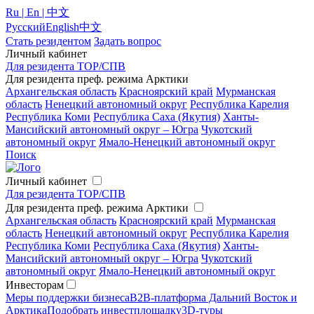
Ru | En | 中文
Русский
English
中文
Стать резидентом
Задать вопрос
Личный кабинет
Для резидента ТОР/СПВ
Для резидента преф. режима Арктики
Архангельская область
Красноярский край
Мурманская
область
Ненецкий автономный округ
Республика Карелия
Республика Коми
Республика Саха (Якутия)
Ханты-
Мансийский автономный округ – Югра
Чукотский
автономный округ
Ямало-Ненецкий автономный округ
Поиск
Личный кабинет
Для резидента ТОР/СПВ
Для резидента преф. режима Арктики
Архангельская область
Красноярский край
Мурманская
область
Ненецкий автономный округ
Республика Карелия
Республика Коми
Республика Саха (Якутия)
Ханты-
Мансийский автономный округ – Югра
Чукотский
автономный округ
Ямало-Ненецкий автономный округ
Инвесторам
Меры поддержки бизнеса
B2B-платформа Дальний Восток и
Арктика
Подобрать инвестплощадку
3D-туры