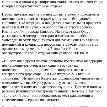
гостевого домика и расширению стандартного перечня услуг,
которые предоставляют базы отдыха.
Проектируемое здание с мансардным этажом и цокольным
помещением является вторым корпусом действующей
гостиницы «Антариус» и находится в часе езды от краевого
центра и в 40 минутах - от аэропорта «Петропавловск-
Камчатский» и города Елизово. На двух этажах будут
располагаться номера, ресторан и массажный кабинет,
мансардный этаж предназначен для размещения складских
помещений и комнат для персонала, в цоколе планируется
организовать прачечный цех. Чаша бассейна и
благоустроенная зона отдыха займут около 500 кв. м.
«В настоящее время многие регионы Российской Федерации
позиционируют туризм как один из основных
инвестиционных приоритетов, - говорит заместитель
генерального директора ООО «Антариус 2» Евгений
Любивый. - Именно на Камчатке, обладающей уникальными
в мировом масштабе ресурсами, эту отрасль можно
превратить в одну из бюджетообразующих. Туризм в нашем
регионе развивается быстрыми темпами. Поэтому в высокий
туристский сезон востребованность мест размещения и
качественного сервиса возрастает».