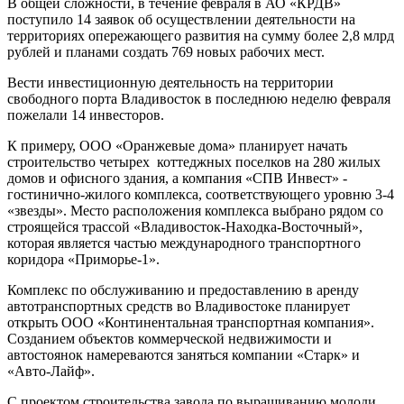
В общей сложности, в течение февраля в АО «КРДВ»
поступило 14 заявок об осуществлении деятельности на
территориях опережающего развития на сумму более 2,8 млрд
рублей и планами создать 769 новых рабочих мест.
Вести инвестиционную деятельность на территории
свободного порта Владивосток в последнюю неделю февраля
пожелали 14 инвесторов.
К примеру, ООО «Оранжевые дома» планирует начать
строительство четырех коттеджных поселков на 280 жилых
домов и офисного здания, а компания «СПВ Инвест» -
гостинично-жилого комплекса, соответствующего уровню 3-4
«звезды». Место расположения комплекса выбрано рядом со
строящейся трассой «Владивосток-Находка-Восточный»,
которая является частью международного транспортного
коридора «Приморье-1».
Комплекс по обслуживанию и предоставлению в аренду
автотранспортных средств во Владивостоке планирует
открыть ООО «Континентальная транспортная компания».
Созданием объектов коммерческой недвижимости и
автостоянок намереваются заняться компании «Старк» и
«Авто-Лайф».
С проектом строительства завода по выращиванию молоди