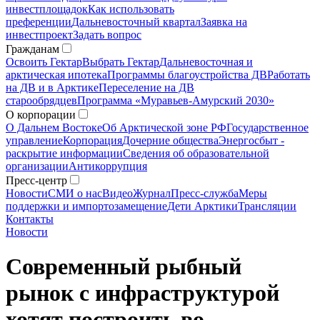
инвестплощадок
Как использовать
преференции
Дальневосточный квартал
Заявка на
инвестпроект
Задать вопрос
Гражданам
Освоить Гектар
Выбрать Гектар
Дальневосточная и
арктическая ипотека
Программы благоустройства ДВ
Работать
на ДВ и в Арктике
Переселение на ДВ
старообрядцев
Программа «Муравьев-Амурский 2030»
О корпорации
О Дальнем Востоке
Об Арктической зоне РФ
Государственное
управление
Корпорация
Дочерние общества
Энергосбыт -
раскрытие информации
Сведения об образовательной
организации
Антикоррупция
Пресс-центр
Новости
СМИ о нас
Видео
Журнал
Пресс-служба
Меры
поддержки и импортозамещение
Дети Арктики
Трансляции
Контакты
Новости
Современный рыбный
рынок с инфраструктурой
хотят построить во