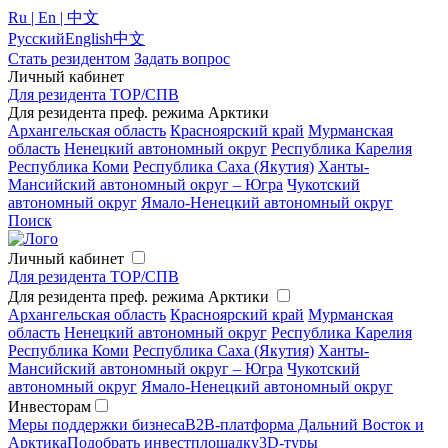
Ru | En | 中文
Русский
English
中文
Стать резидентом
Задать вопрос
Личный кабинет
Для резидента ТОР/СПВ
Для резидента преф. режима Арктики
Архангельская область
Красноярский край
Мурманская
область
Ненецкий автономный округ
Республика Карелия
Республика Коми
Республика Саха (Якутия)
Ханты-
Мансийский автономный округ – Югра
Чукотский
автономный округ
Ямало-Ненецкий автономный округ
Поиск
Личный кабинет
Для резидента ТОР/СПВ
Для резидента преф. режима Арктики
Архангельская область
Красноярский край
Мурманская
область
Ненецкий автономный округ
Республика Карелия
Республика Коми
Республика Саха (Якутия)
Ханты-
Мансийский автономный округ – Югра
Чукотский
автономный округ
Ямало-Ненецкий автономный округ
Инвесторам
Меры поддержки бизнеса
B2B-платформа Дальний Восток и
Арктика
Подобрать инвестплощадку
3D-туры