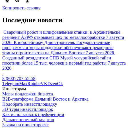
Копировать ссылку
Последние новости
Сварочный робот и шлифовальные станки: в Архангельске
резидент АЗРФ открывает цех по металлообработке
7 августа
2026
К юбилейному Дню строителя. Государственные
программы и меры поддержки обеспечивают рекордные
темпы строительства на Дальнем Востоке
7 августа 2026
Созданный резидентом СПВ Музей уссурийской тайги
посетили более 15 тыс. человек в первый год работы
7 августа
2026
8 (800) 707-55-58
Telegram
Max
Rutube
VK
Dzen
Ok
Инвесторам
Меры поддержки бизнеса
B2B-платформа Дальний Восток и Арктика
Подобрать инвестплощадку
3D-туры инвестплощадок
Как использовать преференции
Дальневосточный квартал
Заявка на инвестпроект