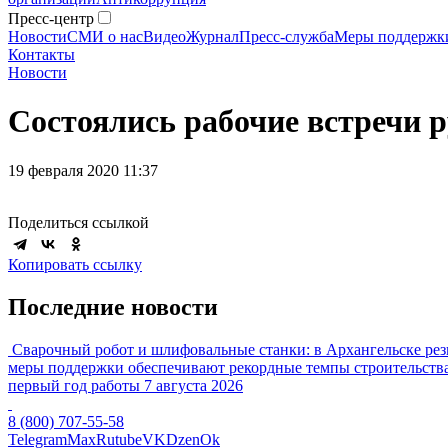
Пресс-центр
Новости
СМИ о нас
Видео
Журнал
Пресс-служба
Меры поддержк
Контакты
Новости
Состоялись рабочие встречи 
19 февраля 2020 11:37
Поделиться ссылкой
Копировать ссылку
Последние новости
Сварочный робот и шлифовальные станки: в Архангельске рез
меры поддержки обеспечивают рекордные темпы строительства
первый год работы
7 августа 2026
8 (800) 707-55-58
Telegram
Max
Rutube
VK
Dzen
Ok