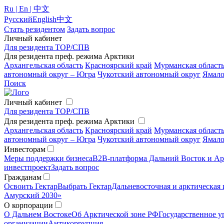
Ru | En | 中文
Русский
English
中文
Стать резидентом
Задать вопрос
Личный кабинет
Для резидента ТОР/СПВ
Для резидента преф. режима Арктики
Архангельская область
Красноярский край
Мурманская област
автономный округ – Югра
Чукотский автономный округ
Ямало
Поиск
Личный кабинет
Для резидента ТОР/СПВ
Для резидента преф. режима Арктики
Архангельская область
Красноярский край
Мурманская област
автономный округ – Югра
Чукотский автономный округ
Ямало
Инвесторам
Меры поддержки бизнеса
B2B-платформа Дальний Восток и Ар
инвестпроект
Задать вопрос
Гражданам
Освоить Гектар
Выбрать Гектар
Дальневосточная и арктическая 
Амурский 2030»
О корпорации
О Дальнем Востоке
Об Арктической зоне РФ
Государственное у
организации
Антикоррупция