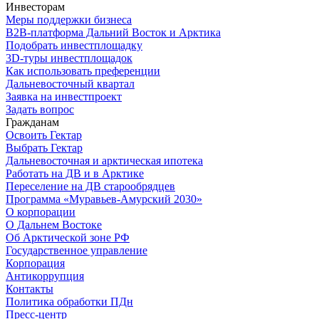
Инвесторам
Меры поддержки бизнеса
B2B-платформа Дальний Восток и Арктика
Подобрать инвестплощадку
3D-туры инвестплощадок
Как использовать преференции
Дальневосточный квартал
Заявка на инвестпроект
Задать вопрос
Гражданам
Освоить Гектар
Выбрать Гектар
Дальневосточная и арктическая ипотека
Работать на ДВ и в Арктике
Переселение на ДВ старообрядцев
Программа «Муравьев-Амурский 2030»
О корпорации
О Дальнем Востоке
Об Арктической зоне РФ
Государственное управление
Корпорация
Антикоррупция
Контакты
Политика обработки ПДн
Пресс-центр