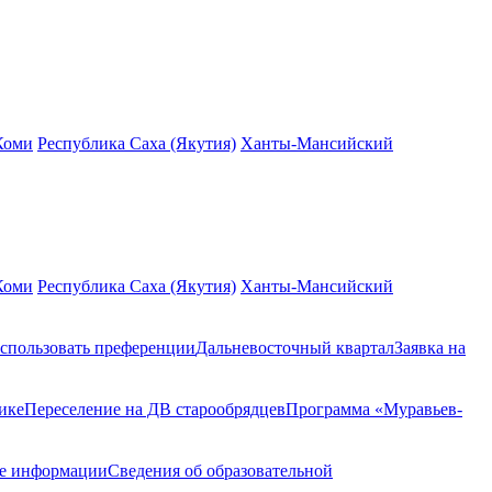
Коми
Республика Саха (Якутия)
Ханты-Мансийский
Коми
Республика Саха (Якутия)
Ханты-Мансийский
спользовать преференции
Дальневосточный квартал
Заявка на
ике
Переселение на ДВ старообрядцев
Программа «Муравьев-
ие информации
Сведения об образовательной