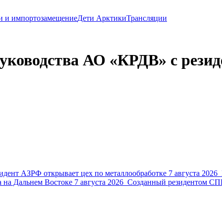
и и импортозамещение
Дети Арктики
Трансляции
руководства АО «КРДВ» с рези
идент АЗРФ открывает цех по металлообработке
7 августа 2026
 на Дальнем Востоке
7 августа 2026
Созданный резидентом СПВ 