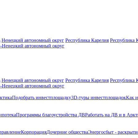
ь
Ненецкий автономный округ
Республика Карелия
Республика 
-Ненецкий автономный округ
ь
Ненецкий автономный округ
Республика Карелия
Республика 
-Ненецкий автономный округ
ктика
Подобрать инвестплощадку
3D-туры инвестплощадок
Как и
ипотека
Программы благоустройства ДВ
Работать на ДВ и в Аркт
правление
Корпорация
Дочерние общества
Энергосбыт - раскрыт