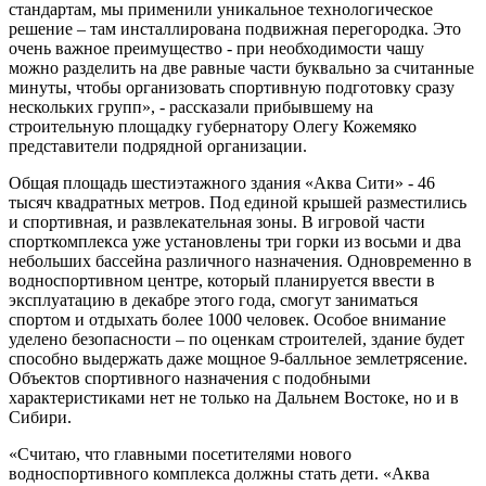
стандартам, мы применили уникальное технологическое
решение – там инсталлирована подвижная перегородка. Это
очень важное преимущество - при необходимости чашу
можно разделить на две равные части буквально за считанные
минуты, чтобы организовать спортивную подготовку сразу
нескольких групп», - рассказали прибывшему на
строительную площадку губернатору Олегу Кожемяко
представители подрядной организации.
Общая площадь шестиэтажного здания «Аква Сити» - 46
тысяч квадратных метров. Под единой крышей разместились
и спортивная, и развлекательная зоны. В игровой части
спорткомплекса уже установлены три горки из восьми и два
небольших бассейна различного назначения. Одновременно в
водноспортивном центре, который планируется ввести в
эксплуатацию в декабре этого года, смогут заниматься
спортом и отдыхать более 1000 человек. Особое внимание
уделено безопасности – по оценкам строителей, здание будет
способно выдержать даже мощное 9-балльное землетрясение.
Объектов спортивного назначения с подобными
характеристиками нет не только на Дальнем Востоке, но и в
Сибири.
«Считаю, что главными посетителями нового
водноспортивного комплекса должны стать дети. «Аква