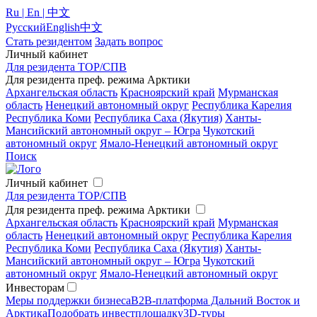
Ru | En | 中文
Русский
English
中文
Стать резидентом
Задать вопрос
Личный кабинет
Для резидента ТОР/СПВ
Для резидента преф. режима Арктики
Архангельская область
Красноярский край
Мурманская
область
Ненецкий автономный округ
Республика Карелия
Республика Коми
Республика Саха (Якутия)
Ханты-
Мансийский автономный округ – Югра
Чукотский
автономный округ
Ямало-Ненецкий автономный округ
Поиск
Личный кабинет
Для резидента ТОР/СПВ
Для резидента преф. режима Арктики
Архангельская область
Красноярский край
Мурманская
область
Ненецкий автономный округ
Республика Карелия
Республика Коми
Республика Саха (Якутия)
Ханты-
Мансийский автономный округ – Югра
Чукотский
автономный округ
Ямало-Ненецкий автономный округ
Инвесторам
Меры поддержки бизнеса
B2B-платформа Дальний Восток и
Арктика
Подобрать инвестплощадку
3D-туры