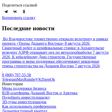
Поделиться ссылкой
Копировать ссылку
Последние новости
Во Владивостоке торжественно открыли велотропу в рамках
проекта «Тропы Дальнего Востока»
8 августа 2026
Сварочный робот и шлифовальные станки: в Архангельске
резидент АЗРФ открывает цех по металлообработке
7 августа
2026
К юбилейному Дню строителя. Государственные
программы и меры поддержки обеспечивают рекордные
темпы строительства на Дальнем Востоке
7 августа 2026
8 (800) 707-55-58
Telegram
Max
Rutube
VK
Dzen
Ok
Инвесторам
Меры поддержки бизнеса
B2B-платформа Дальний Восток и Арктика
Подобрать инвестплощадку
3D-туры инвестплощадок
Как использовать преференции
Дальневосточный квартал