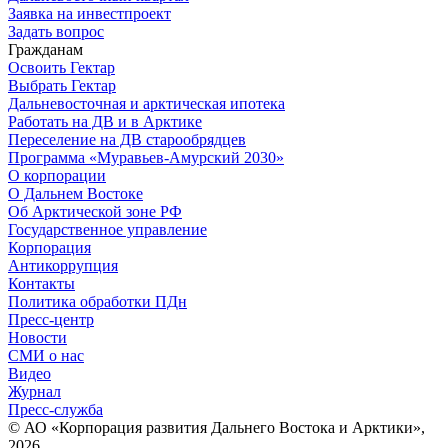
Заявка на инвестпроект
Задать вопрос
Гражданам
Освоить Гектар
Выбрать Гектар
Дальневосточная и арктическая ипотека
Работать на ДВ и в Арктике
Переселение на ДВ старообрядцев
Программа «Муравьев-Амурский 2030»
О корпорации
О Дальнем Востоке
Об Арктической зоне РФ
Государственное управление
Корпорация
Антикоррупция
Контакты
Политика обработки ПДн
Пресс-центр
Новости
СМИ о нас
Видео
Журнал
Пресс-служба
© АО «Корпорация развития Дальнего Востока и Арктики»,
2026