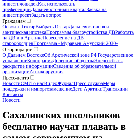
инвестплощадок
Как использовать
преференции
Дальневосточный квартал
Заявка на
инвестпроект
Задать вопрос
Гражданам
Освоить Гектар
Выбрать Гектар
Дальневосточная и
арктическая ипотека
Программы благоустройства ДВ
Работать
на ДВ и в Арктике
Переселение на ДВ
старообрядцев
Программа «Муравьев-Амурский 2030»
О корпорации
О Дальнем Востоке
Об Арктической зоне РФ
Государственное
управление
Корпорация
Дочерние общества
Энергосбыт -
раскрытие информации
Сведения об образовательной
организации
Антикоррупция
Пресс-центр
Новости
СМИ о нас
Видео
Журнал
Пресс-служба
Меры
поддержки и импортозамещение
Дети Арктики
Трансляции
Контакты
Новости
Сахалинских школьников
бесплатно научат плавать в
самом современном на