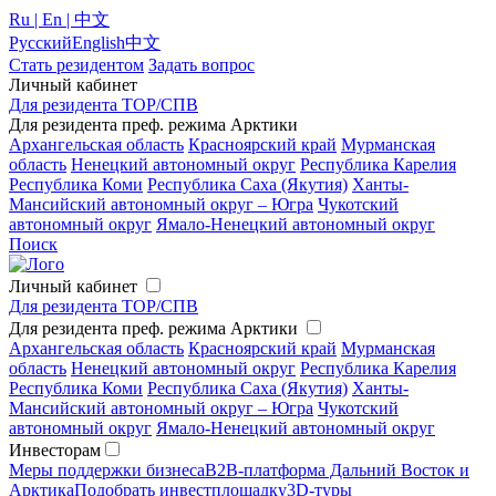
Ru | En | 中文
Русский
English
中文
Стать резидентом
Задать вопрос
Личный кабинет
Для резидента ТОР/СПВ
Для резидента преф. режима Арктики
Архангельская область
Красноярский край
Мурманская
область
Ненецкий автономный округ
Республика Карелия
Республика Коми
Республика Саха (Якутия)
Ханты-
Мансийский автономный округ – Югра
Чукотский
автономный округ
Ямало-Ненецкий автономный округ
Поиск
Личный кабинет
Для резидента ТОР/СПВ
Для резидента преф. режима Арктики
Архангельская область
Красноярский край
Мурманская
область
Ненецкий автономный округ
Республика Карелия
Республика Коми
Республика Саха (Якутия)
Ханты-
Мансийский автономный округ – Югра
Чукотский
автономный округ
Ямало-Ненецкий автономный округ
Инвесторам
Меры поддержки бизнеса
B2B-платформа Дальний Восток и
Арктика
Подобрать инвестплощадку
3D-туры