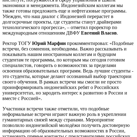
экономики и менеджмента. Индонезийским коллегам мы
также готовы предложить еще и нефтегазовые программы.
Убежден, что наш диалог с Индонезией перерастет в
долгосрочные проекты, где студенты станут драйверами
технологического прогресса», – отметил проректор по
международным отношениям ДВФУ
Евгений Власов
.
Ректор ТОГУ
Юрий Марфин
прокомментировал: «Подобные
встречи, без сомнения, необходимы. Важно рассказывать и
показывать нашим иностранным коллегам и будущим
студентам те программы, по которым мы сегодня готовим
специалистов, говорить о возможностях за пределами
освоения образовательных программ. Ведь лучшие студенты -
это студенты, которые делают осознанный выбор траектории
своего обучения. В рамках встречи мы смогли не просто
проинформировать индонезийских ребят о Российских
университетах, но зародить интерес к развитию в России и
вместе с Россией».
Участники встречи также отметили, что подобные
неформальные встречи играют важную роль в укреплении
гуманитарных связей между странами. Мероприятие
позволило индонезийской молодёжи получить достоверную
информацию об образовательных возможностях в России,
установить прямые контакты с представителями российских