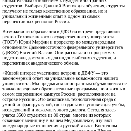
внимательным отношением к нуждам иностранных
студентов. Выбирая Дальний Восток для обучения, студенты
получают не только качественное образование, но и
уникальный жизненный опыт в одном из самых
перспективных регионов России.
Возможности образования в ДФО на встрече представили
ректор Тихоокеанского государственного университета
(ТОГУ) Юрий Марфин и проректор по международным
отношениям Дальневосточного федерального университета
(ДВФУ) Евгений Власов. Они рассказали о программах
подготовки, доступных для индонезийских студентов, и
перспективах академического обмена.
«Живой интерес участников встречи к ДВФУ — это
закономерный ответ на уникальные возможности нашего
университета. Мы предлагаем иностранным обучающимся не
только передовые образовательные программы, но и жизнь в
самом современном кампусе России, расположенном на
острове Русский. Это безопасная, технологичная среда с
умной инфраструктурой, где созданы все условия для учебы,
исследований и межкультурного диалога. Сегодня здесь
учатся 3500 студентов из 80 стран, многие из которых
осваивают медицину в нашем Медкомплексе, изучают
международные отношения и русский язык в Восточном
институте, погружаются в сферу управления в Школе