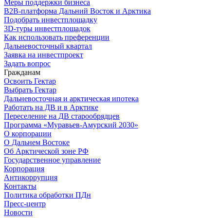
Меры поддержки бизнеса
B2B-платформа Дальний Восток и Арктика
Подобрать инвестплощадку
3D-туры инвестплощадок
Как использовать преференции
Дальневосточный квартал
Заявка на инвестпроект
Задать вопрос
Гражданам
Освоить Гектар
Выбрать Гектар
Дальневосточная и арктическая ипотека
Работать на ДВ и в Арктике
Переселение на ДВ старообрядцев
Программа «Муравьев-Амурский 2030»
О корпорации
О Дальнем Востоке
Об Арктической зоне РФ
Государственное управление
Корпорация
Антикоррупция
Контакты
Политика обработки ПДн
Пресс-центр
Новости