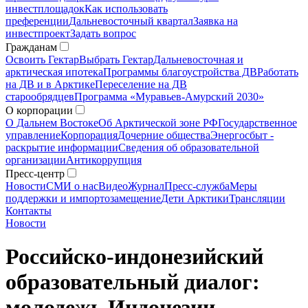
инвестплощадок
Как использовать
преференции
Дальневосточный квартал
Заявка на
инвестпроект
Задать вопрос
Гражданам
Освоить Гектар
Выбрать Гектар
Дальневосточная и
арктическая ипотека
Программы благоустройства ДВ
Работать
на ДВ и в Арктике
Переселение на ДВ
старообрядцев
Программа «Муравьев-Амурский 2030»
О корпорации
О Дальнем Востоке
Об Арктической зоне РФ
Государственное
управление
Корпорация
Дочерние общества
Энергосбыт -
раскрытие информации
Сведения об образовательной
организации
Антикоррупция
Пресс-центр
Новости
СМИ о нас
Видео
Журнал
Пресс-служба
Меры
поддержки и импортозамещение
Дети Арктики
Трансляции
Контакты
Новости
Российско-индонезийский
образовательный диалог:
молодежь Индонезии