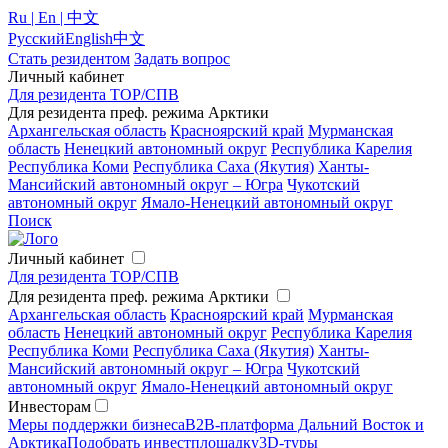
Ru | En | 中文
Русский
English
中文
Стать резидентом
Задать вопрос
Личный кабинет
Для резидента ТОР/СПВ
Для резидента преф. режима Арктики
Архангельская область
Красноярский край
Мурманская
область
Ненецкий автономный округ
Республика Карелия
Республика Коми
Республика Саха (Якутия)
Ханты-
Мансийский автономный округ – Югра
Чукотский
автономный округ
Ямало-Ненецкий автономный округ
Поиск
Личный кабинет
Для резидента ТОР/СПВ
Для резидента преф. режима Арктики
Архангельская область
Красноярский край
Мурманская
область
Ненецкий автономный округ
Республика Карелия
Республика Коми
Республика Саха (Якутия)
Ханты-
Мансийский автономный округ – Югра
Чукотский
автономный округ
Ямало-Ненецкий автономный округ
Инвесторам
Меры поддержки бизнеса
B2B-платформа Дальний Восток и
Арктика
Подобрать инвестплощадку
3D-туры