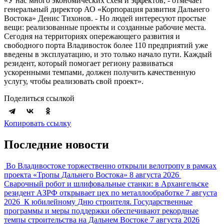
«У нас много экономических схем и эффектов, - отмечает
генеральный директор АО «Корпорация развития Дальнего
Востока» Денис Тихонов. - Но людей интересуют простые
вещи: реализованные проекты и созданные рабочие места.
Сегодня на территориях опережающего развития и
свободного порта Владивосток более 110 предприятий уже
введены в эксплуатацию, и это только начало пути. Каждый
резидент, который помогает региону развиваться
ускоренными темпами, должен получить качественную
услугу, чтобы реализовать свой проект».
Поделиться ссылкой
Копировать ссылку
Последние новости
Во Владивостоке торжественно открыли велотропу в рамках
проекта «Тропы Дальнего Востока»
8 августа 2026
Сварочный робот и шлифовальные станки: в Архангельске
резидент АЗРФ открывает цех по металлообработке
7 августа
2026
К юбилейному Дню строителя. Государственные
программы и меры поддержки обеспечивают рекордные
темпы строительства на Дальнем Востоке
7 августа 2026