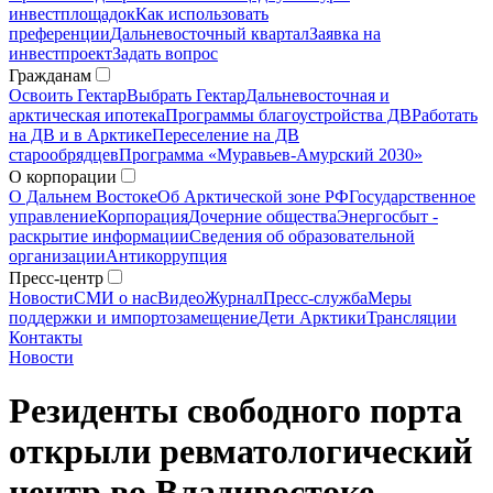
инвестплощадок
Как использовать
преференции
Дальневосточный квартал
Заявка на
инвестпроект
Задать вопрос
Гражданам
Освоить Гектар
Выбрать Гектар
Дальневосточная и
арктическая ипотека
Программы благоустройства ДВ
Работать
на ДВ и в Арктике
Переселение на ДВ
старообрядцев
Программа «Муравьев-Амурский 2030»
О корпорации
О Дальнем Востоке
Об Арктической зоне РФ
Государственное
управление
Корпорация
Дочерние общества
Энергосбыт -
раскрытие информации
Сведения об образовательной
организации
Антикоррупция
Пресс-центр
Новости
СМИ о нас
Видео
Журнал
Пресс-служба
Меры
поддержки и импортозамещение
Дети Арктики
Трансляции
Контакты
Новости
Резиденты свободного порта
открыли ревматологический
центр во Владивостоке