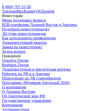
8 (800) 707-55-58
Telegram
Max
Rutube
VK
Dzen
Ok
Инвесторам
Меры поддержки бизнеса
B2B-платформа Дальний Восток и Арктика
Подобрать инвестплощадку
3D-туры инвестплощадок
Как использовать преференции
Дальневосточный квартал
Заявка на инвестпроект
Задать вопрос
Гражданам
Освоить Гектар
Выбрать Гектар
Дальневосточная и арктическая ипотека
Работать на ДВ и в Арктике
Переселение на ДВ старообрядцев
Программа «Муравьев-Амурский 2030»
О корпорации
О Дальнем Востоке
Об Арктической зоне РФ
Государственное управление
Корпорация
Антикоррупция