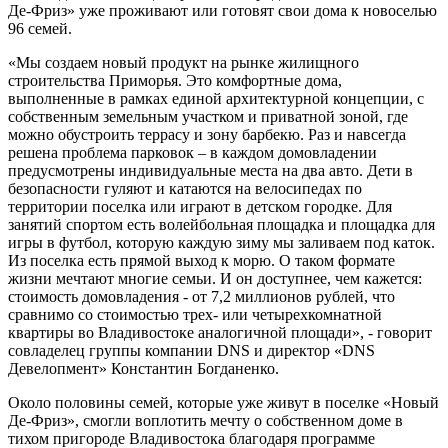
Де-Фриз» уже проживают или готовят свои дома к новоселью
96 семей.
«Мы создаем новый продукт на рынке жилищного
строительства Приморья. Это комфортные дома,
выполненные в рамках единой архитектурной концепции, с
собственным земельным участком и приватной зоной, где
можно обустроить террасу и зону барбекю. Раз и навсегда
решена проблема парковок – в каждом домовладении
предусмотрены индивидуальные места на два авто. Дети в
безопасности гуляют и катаются на велосипедах по
территории поселка или играют в детском городке. Для
занятий спортом есть волейбольная площадка и площадка для
игры в футбол, которую каждую зиму мы заливаем под каток.
Из поселка есть прямой выход к морю. О таком формате
жизни мечтают многие семьи. И он доступнее, чем кажется:
стоимость домовладения - от 7,2 миллионов рублей, что
сравнимо со стоимостью трех- или четырехкомнатной
квартиры во Владивостоке аналогичной площади», - говорит
совладелец группы компании DNS и директор «DNS
Девелопмент» Константин Богданенко.
Около половины семей, которые уже живут в поселке «Новый
Де-Фриз», смогли воплотить мечту о собственном доме в
тихом пригороде Владивостока благодаря программе