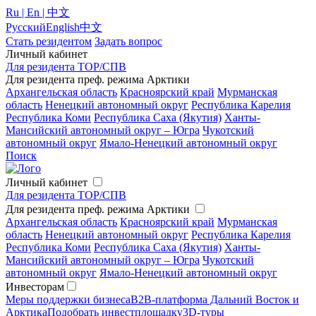
Ru | En | 中文
Русский
English
中文
Стать резидентом
Задать вопрос
Личный кабинет
Для резидента ТОР/СПВ
Для резидента преф. режима Арктики
Архангельская область
Красноярский край
Мурманская
область
Ненецкий автономный округ
Республика Карелия
Республика Коми
Республика Саха (Якутия)
Ханты-
Мансийский автономный округ – Югра
Чукотский
автономный округ
Ямало-Ненецкий автономный округ
Поиск
Личный кабинет
Для резидента ТОР/СПВ
Для резидента преф. режима Арктики
Архангельская область
Красноярский край
Мурманская
область
Ненецкий автономный округ
Республика Карелия
Республика Коми
Республика Саха (Якутия)
Ханты-
Мансийский автономный округ – Югра
Чукотский
автономный округ
Ямало-Ненецкий автономный округ
Инвесторам
Меры поддержки бизнеса
B2B-платформа Дальний Восток и
Арктика
Подобрать инвестплощадку
3D-туры