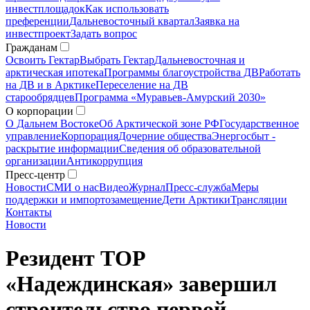
инвестплощадок
Как использовать
преференции
Дальневосточный квартал
Заявка на
инвестпроект
Задать вопрос
Гражданам
Освоить Гектар
Выбрать Гектар
Дальневосточная и
арктическая ипотека
Программы благоустройства ДВ
Работать
на ДВ и в Арктике
Переселение на ДВ
старообрядцев
Программа «Муравьев-Амурский 2030»
О корпорации
О Дальнем Востоке
Об Арктической зоне РФ
Государственное
управление
Корпорация
Дочерние общества
Энергосбыт -
раскрытие информации
Сведения об образовательной
организации
Антикоррупция
Пресс-центр
Новости
СМИ о нас
Видео
Журнал
Пресс-служба
Меры
поддержки и импортозамещение
Дети Арктики
Трансляции
Контакты
Новости
Резидент ТОР
«Надеждинская» завершил
строительство первой