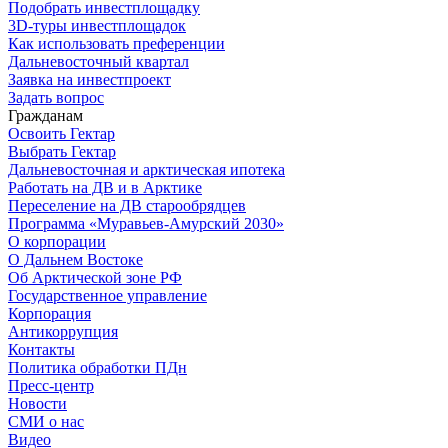
Подобрать инвестплощадку
3D-туры инвестплощадок
Как использовать преференции
Дальневосточный квартал
Заявка на инвестпроект
Задать вопрос
Гражданам
Освоить Гектар
Выбрать Гектар
Дальневосточная и арктическая ипотека
Работать на ДВ и в Арктике
Переселение на ДВ старообрядцев
Программа «Муравьев-Амурский 2030»
О корпорации
О Дальнем Востоке
Об Арктической зоне РФ
Государственное управление
Корпорация
Антикоррупция
Контакты
Политика обработки ПДн
Пресс-центр
Новости
СМИ о нас
Видео