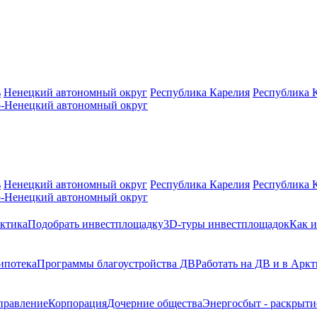
ь
Ненецкий автономный округ
Республика Карелия
Республика 
-Ненецкий автономный округ
ь
Ненецкий автономный округ
Республика Карелия
Республика 
-Ненецкий автономный округ
ктика
Подобрать инвестплощадку
3D-туры инвестплощадок
Как и
ипотека
Программы благоустройства ДВ
Работать на ДВ и в Аркт
правление
Корпорация
Дочерние общества
Энергосбыт - раскрыт