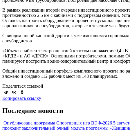
проложено 9 км трубопроводов, построены две насосные станц
В рамках реализации второй очереди инвестиционного проекта
протяженностью 2,5 км с кабинами с подогревом сидений. Уст
Осталось настроить оборудование и провести пуско-наладочны
горнолыжников и сноубордистов, которые в течение часа будут
С вводом новой канатной дороги к уже имеющимся горнолыжны
сноубордистов.
«Объект снабжен электроэнергией классом напряжения 0,4 кВ
«КРДВ» и АО «ДРСК». Основными потребителями, помимо ООО
планируют построить водно-оздоровительный центр и комфорта
Общий инвестиционный портфель комплексного проекта по раз
вложено и создано 112 рабочих мест из 148 планируемых.
Поделиться ссылкой
Копировать ссылку
Последние новости
Опубликована программа Спортивных игр ВЭФ-2026
5 август
проходит заключительный очный модуль программы «Женщина