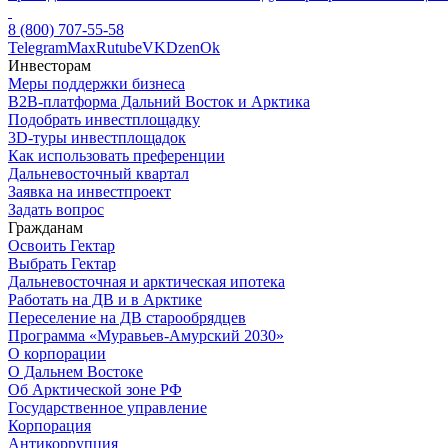
8 (800) 707-55-58
Telegram
Max
Rutube
VK
Dzen
Ok
Инвесторам
Меры поддержки бизнеса
B2B-платформа Дальний Восток и Арктика
Подобрать инвестплощадку
3D-туры инвестплощадок
Как использовать преференции
Дальневосточный квартал
Заявка на инвестпроект
Задать вопрос
Гражданам
Освоить Гектар
Выбрать Гектар
Дальневосточная и арктическая ипотека
Работать на ДВ и в Арктике
Переселение на ДВ старообрядцев
Программа «Муравьев-Амурский 2030»
О корпорации
О Дальнем Востоке
Об Арктической зоне РФ
Государственное управление
Корпорация
Антикоррупция