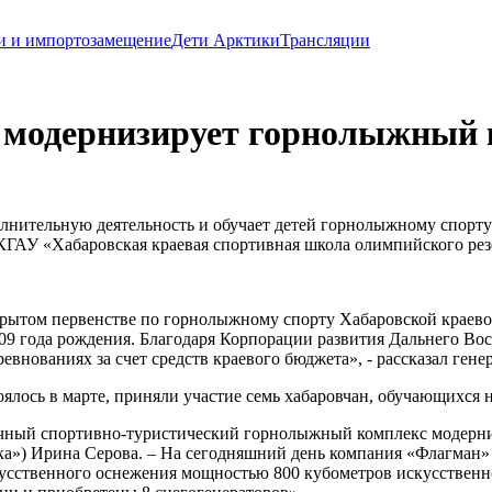
и и импортозамещение
Дети Арктики
Трансляции
модернизирует горнолыжный к
лнительную деятельность и обучает детей горнолыжному спорт
КГАУ «Хабаровская краевая спортивная школа олимпийского рез
крытом первенстве по горнолыжному спорту Хабаровской краево
09 года рождения. Благодаря Корпорации развития Дальнего Вос
оревнованиях за счет средств краевого бюджета», - рассказал г
ялось в марте, приняли участие семь хабаровчан, обучающихся 
чный спортивно-туристический горнолыжный комплекс модерни
ка») Ирина Серова. – На сегодняшний день компания «Флагман
кусственного оснежения мощностью 800 кубометров искусственно