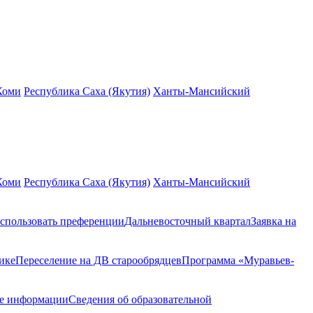
Коми
Республика Саха (Якутия)
Ханты-Мансийский
Коми
Республика Саха (Якутия)
Ханты-Мансийский
спользовать преференции
Дальневосточный квартал
Заявка на
ике
Переселение на ДВ старообрядцев
Программа «Муравьев-
ие информации
Сведения об образовательной