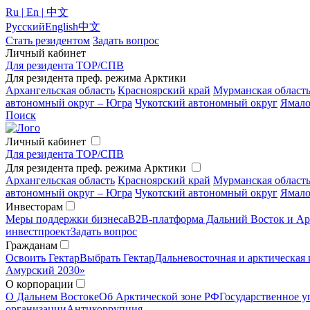
Ru | En | 中文
Русский
English
中文
Стать резидентом
Задать вопрос
Личный кабинет
Для резидента ТОР/СПВ
Для резидента преф. режима Арктики
Архангельская область
Красноярский край
Мурманская област
автономный округ – Югра
Чукотский автономный округ
Ямало
Поиск
Личный кабинет
Для резидента ТОР/СПВ
Для резидента преф. режима Арктики
Архангельская область
Красноярский край
Мурманская област
автономный округ – Югра
Чукотский автономный округ
Ямало
Инвесторам
Меры поддержки бизнеса
B2B-платформа Дальний Восток и Ар
инвестпроект
Задать вопрос
Гражданам
Освоить Гектар
Выбрать Гектар
Дальневосточная и арктическая 
Амурский 2030»
О корпорации
О Дальнем Востоке
Об Арктической зоне РФ
Государственное у
организации
Антикоррупция