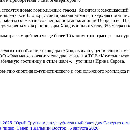
ии и приобретены 8 снегогенераторов».
 строятся новые горнолыжные трассы, близится к завершающей 
ановлены все 12 опор, смонтированы нижняя и верхняя станции,
е работы совместно со специалистами компании Doppelmayr. Пр
 доставляться к вершине горы Холдоми, на отметку 853 метра на
м трассам добавятся еще более 15 километров трасс разных у
. «Электроснабжение площадки «Холдоми» осуществлено в рамк
 «Флагман», являются еще два резидента ТОР «Комсомольск» 
бельную гостиницу в стиле шале», - уточнила Ирина Серова.
витию спортивно-туристического и горнолыжного комплекса пре
а 2026
Юрий Трутнев: дноуглубительный флот для Северного мо
-лидер. Север и Дальний Восток»
5 августа 2026