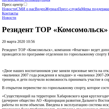
Пресс-центр
Новости
СМИ о нас
Видео
Журнал
Пресс-служба
Меры поддержк
Контакты
Новости
Резидент ТОР «Комсомольск» 
20 марта 2020 10:56
Резидент ТОР «Комсомольск», компания «Флагман» ведет допо
проводятся по программе отделения по горнолыжному спорту 
«Двое наших воспитанников уже заняли призовые места на от
«мальчики 2007 года рождения и младше» и «мальчики 2007-20
тренера, и дети получили возможность принимать участие в с
В открытом первенстве по горнолыжному спорту, которое состо
«Существующий на территории Хабаровского края круглогоди
(дочернее общество АО «Корпорация развития Дальнего Восто
работы по всем объектам. Введена в эксплуатацию система ис