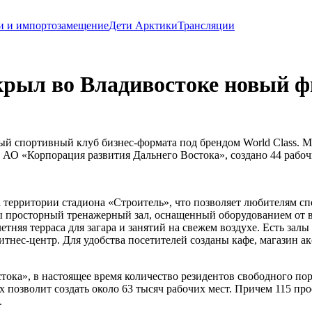
и и импортозамещение
Дети Арктики
Трансляции
ткрыл во Владивостоке новый 
ый спортивный клуб бизнес-формата под брендом World Class.
 АО «Корпорация развития Дальнего Востока», создано 44 рабоч
 территории стадиона «Строитель», что позволяет любителям сп
ы просторный тренажерный зал, оснащенный оборудованием от 
етняя терраса для загара и занятий на свежем воздухе. Есть за
нес-центр. Для удобства посетителей созданы кафе, магазин ак
ка», в настоящее время количество резидентов свободного пор
ых позволит создать около 63 тысяч рабочих мест. Причем 115 
.