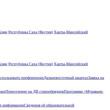
Коми
Республика Саха (Якутия)
Ханты-Мансийский
Коми
Республика Саха (Якутия)
Ханты-Мансийский
спользовать преференции
Дальневосточный квартал
Заявка на
ике
Переселение на ДВ старообрядцев
Программа «Муравьев-
ие информации
Сведения об образовательной