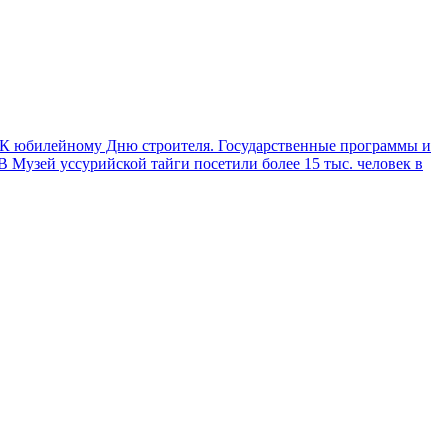
К юбилейному Дню строителя. Государственные программы и
Музей уссурийской тайги посетили более 15 тыс. человек в