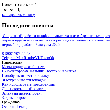
Поделиться ссылкой
Копировать ссылку
Последние новости
Сварочный робот и шлифовальные станки: в Архангельске рез
меры поддержки обеспечивают рекордные темпы строительства
первый год работы
7 августа 2026
8 (800) 707-55-58
Telegram
Max
Rutube
VK
Dzen
Ok
Инвесторам
Меры поддержки бизнеса
B2B-платформа Дальний Восток и Арктика
Подобрать инвестплощадку
3D-туры инвестплощадок
Как использовать преференции
Дальневосточный квартал
Заявка на инвестпроект
Задать вопрос
Гражданам
Освоить Гектар