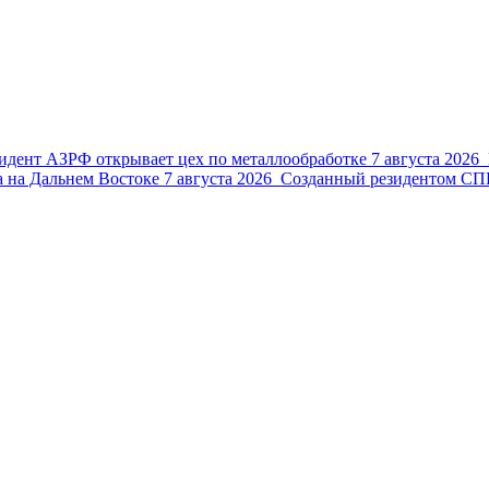
идент АЗРФ открывает цех по металлообработке
7 августа 2026
 на Дальнем Востоке
7 августа 2026
Созданный резидентом СПВ 