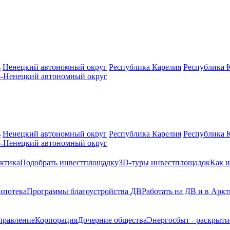
ь
Ненецкий автономный округ
Республика Карелия
Республика 
-Ненецкий автономный округ
ь
Ненецкий автономный округ
Республика Карелия
Республика 
-Ненецкий автономный округ
ктика
Подобрать инвестплощадку
3D-туры инвестплощадок
Как и
ипотека
Программы благоустройства ДВ
Работать на ДВ и в Аркт
правление
Корпорация
Дочерние общества
Энергосбыт - раскрыт