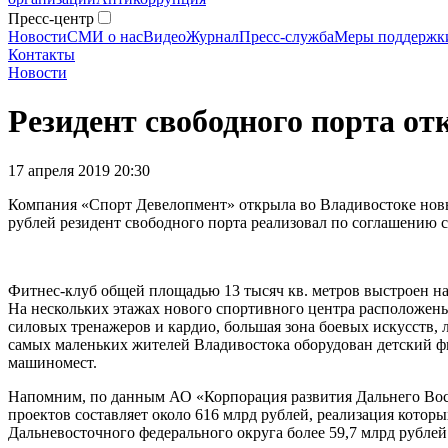
Пресс-центр
Новости
СМИ о нас
Видео
Журнал
Пресс-служба
Меры поддержк
Контакты
Новости
Резидент свободного порта о
17 апреля 2019 20:30
Компания «Спорт Девелопмент» открыла во Владивостоке нов
рублей резидент свободного порта реализовал по соглашению с
Фитнес-клуб общей площадью 13 тысяч кв. метров выстроен на
На нескольких этажах нового спортивного центра расположен
силовых тренажеров и кардио, большая зона боевых искусств, л
самых маленьких жителей Владивостока оборудован детский фит
машиномест.
Напомним, по данным АО «Корпорация развития Дальнего Восто
проектов составляет около 616 млрд рублей, реализация котор
Дальневосточного федерального округа более 59,7 млрд рублей