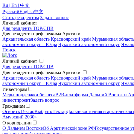
Ru | En | 中文
Русский
English
中文
Стать резидентом
Задать вопрос
Личный кабинет
Для резидента ТОР/СПВ
Для резидента преф. режима Арктики
Архангельская область
Красноярский край
Мурманская област
автономный округ – Югра
Чукотский автономный округ
Ямало
Поиск
Личный кабинет
Для резидента ТОР/СПВ
Для резидента преф. режима Арктики
Архангельская область
Красноярский край
Мурманская област
автономный округ – Югра
Чукотский автономный округ
Ямало
Инвесторам
Меры поддержки бизнеса
B2B-платформа Дальний Восток и Ар
инвестпроект
Задать вопрос
Гражданам
Освоить Гектар
Выбрать Гектар
Дальневосточная и арктическая 
Амурский 2030»
О корпорации
О Дальнем Востоке
Об Арктической зоне РФ
Государственное у
организации
Антикоррупция