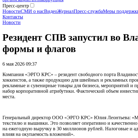
Пресс-центр
Новости
СМИ о нас
Видео
Журнал
Пресс-служба
Меры поддержк
Контакты
Новости
Резидент СПВ запустил во Вла
формы и флагов
6 мая 2026 09:37
Компания «ЭРГО КРС» – резидент свободного порта Владивост
хоккеистов, а также продукцию для швейных и рекламных прои
рекламные и сувенирные товары для бизнеса, мероприятий и 
набор корпоративной атрибутики. Фактический объем инвестиц
места.
Генеральный директор ООО «ЭРГО КРС» Юлия Леонтьева: «Мы
текстилю и вышивки. Это позволяет оперативно и качественно
на ежегодную выручку в 30 миллионов рублей. Налоговые и а
влияя на окупаемость вложений».