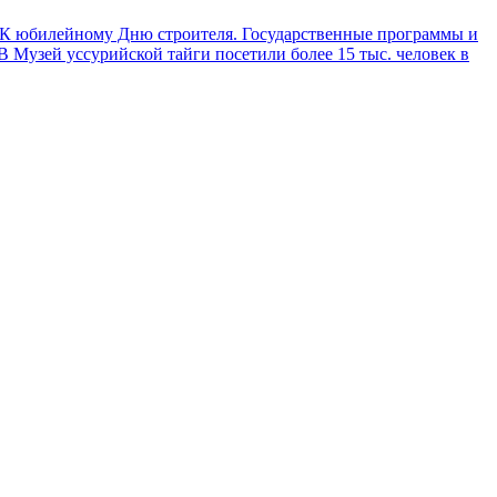
К юбилейному Дню строителя. Государственные программы и
Музей уссурийской тайги посетили более 15 тыс. человек в