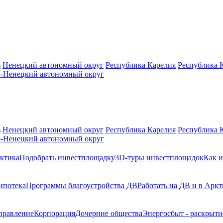
ь
Ненецкий автономный округ
Республика Карелия
Республика 
-Ненецкий автономный округ
ь
Ненецкий автономный округ
Республика Карелия
Республика 
-Ненецкий автономный округ
ктика
Подобрать инвестплощадку
3D-туры инвестплощадок
Как и
ипотека
Программы благоустройства ДВ
Работать на ДВ и в Аркт
правление
Корпорация
Дочерние общества
Энергосбыт - раскрыт