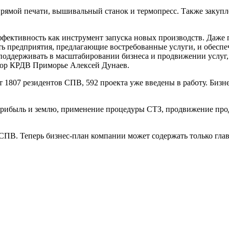
рямой печати, вышивальный станок и термопресс. Также закупл
фективность как инструмент запуска новых производств. Даже
ть предприятия, предлагающие востребованные услуги, и обес
 поддерживать в масштабировании бизнеса и продвижении услуг
тор КРДВ Приморье Алексей Дунаев.
1807 резидентов СПВ, 592 проекта уже введены в работу. Бизне
ибыль и землю, применение процедуры СТЗ, продвижение проду
а СПВ. Теперь бизнес-план компании может содержать только г