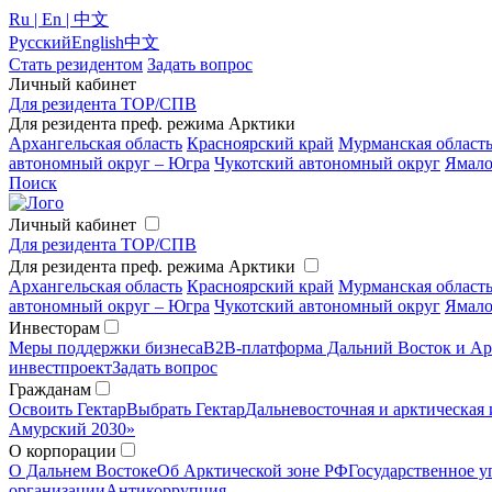
Ru | En | 中文
Русский
English
中文
Стать резидентом
Задать вопрос
Личный кабинет
Для резидента ТОР/СПВ
Для резидента преф. режима Арктики
Архангельская область
Красноярский край
Мурманская област
автономный округ – Югра
Чукотский автономный округ
Ямало
Поиск
Личный кабинет
Для резидента ТОР/СПВ
Для резидента преф. режима Арктики
Архангельская область
Красноярский край
Мурманская област
автономный округ – Югра
Чукотский автономный округ
Ямало
Инвесторам
Меры поддержки бизнеса
B2B-платформа Дальний Восток и Ар
инвестпроект
Задать вопрос
Гражданам
Освоить Гектар
Выбрать Гектар
Дальневосточная и арктическая 
Амурский 2030»
О корпорации
О Дальнем Востоке
Об Арктической зоне РФ
Государственное у
организации
Антикоррупция