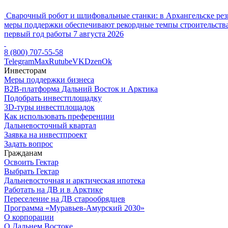
Сварочный робот и шлифовальные станки: в Архангельске рез
меры поддержки обеспечивают рекордные темпы строительства
первый год работы
7 августа 2026
8 (800) 707-55-58
Telegram
Max
Rutube
VK
Dzen
Ok
Инвесторам
Меры поддержки бизнеса
B2B-платформа Дальний Восток и Арктика
Подобрать инвестплощадку
3D-туры инвестплощадок
Как использовать преференции
Дальневосточный квартал
Заявка на инвестпроект
Задать вопрос
Гражданам
Освоить Гектар
Выбрать Гектар
Дальневосточная и арктическая ипотека
Работать на ДВ и в Арктике
Переселение на ДВ старообрядцев
Программа «Муравьев-Амурский 2030»
О корпорации
О Дальнем Востоке