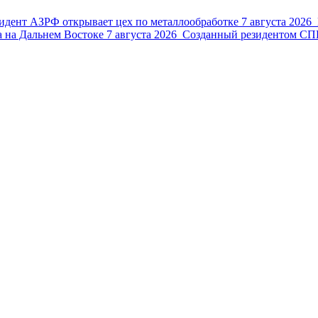
идент АЗРФ открывает цех по металлообработке
7 августа 2026
 на Дальнем Востоке
7 августа 2026
Созданный резидентом СПВ 