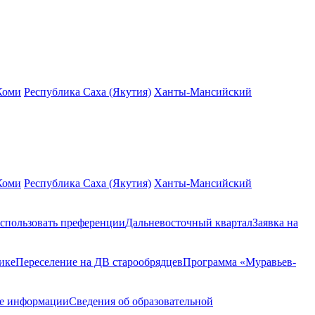
Коми
Республика Саха (Якутия)
Ханты-Мансийский
Коми
Республика Саха (Якутия)
Ханты-Мансийский
спользовать преференции
Дальневосточный квартал
Заявка на
ике
Переселение на ДВ старообрядцев
Программа «Муравьев-
ие информации
Сведения об образовательной