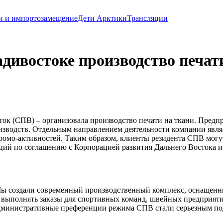
и и импортозамещение
Дети Арктики
Трансляции
дивостоке производство печат
ок (СПВ) – организовала производство печати на ткани. Предп
зводств. Отдельным направлением деятельности компании являе
промо-активностей. Таким образом, клиенты резидента СПВ мог
ий по соглашению с Корпорацией развития Дальнего Востока и 
 создали современный производственный комплекс, оснащенны
 выполнять заказы для спортивных команд, швейных предприяти
дминистративные преференции режима СПВ стали серьезным под