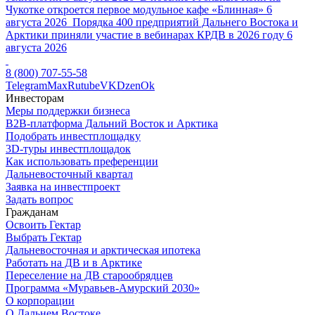
Чукотке откроется первое модульное кафе «Блинная»
6
августа 2026
Порядка 400 предприятий Дальнего Востока и
Арктики приняли участие в вебинарах КРДВ в 2026 году
6
августа 2026
8 (800) 707-55-58
Telegram
Max
Rutube
VK
Dzen
Ok
Инвесторам
Меры поддержки бизнеса
B2B-платформа Дальний Восток и Арктика
Подобрать инвестплощадку
3D-туры инвестплощадок
Как использовать преференции
Дальневосточный квартал
Заявка на инвестпроект
Задать вопрос
Гражданам
Освоить Гектар
Выбрать Гектар
Дальневосточная и арктическая ипотека
Работать на ДВ и в Арктике
Переселение на ДВ старообрядцев
Программа «Муравьев-Амурский 2030»
О корпорации
О Дальнем Востоке