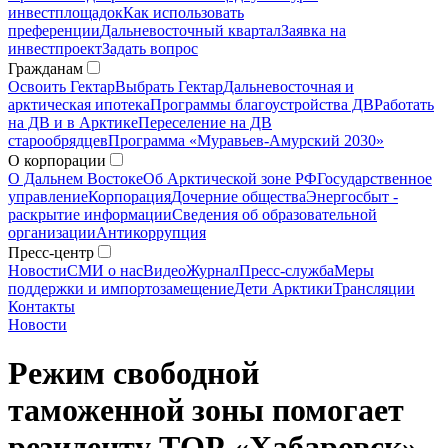
инвестплощадок
Как использовать
преференции
Дальневосточный квартал
Заявка на
инвестпроект
Задать вопрос
Гражданам
Освоить Гектар
Выбрать Гектар
Дальневосточная и
арктическая ипотека
Программы благоустройства ДВ
Работать
на ДВ и в Арктике
Переселение на ДВ
старообрядцев
Программа «Муравьев-Амурский 2030»
О корпорации
О Дальнем Востоке
Об Арктической зоне РФ
Государственное
управление
Корпорация
Дочерние общества
Энергосбыт -
раскрытие информации
Сведения об образовательной
организации
Антикоррупция
Пресс-центр
Новости
СМИ о нас
Видео
Журнал
Пресс-служба
Меры
поддержки и импортозамещение
Дети Арктики
Трансляции
Контакты
Новости
Режим свободной
таможенной зоны помогает
резиденту ТОР «Хабаровск»