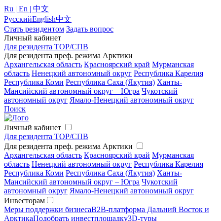
Ru | En | 中文
Русский
English
中文
Стать резидентом
Задать вопрос
Личный кабинет
Для резидента ТОР/СПВ
Для резидента преф. режима Арктики
Архангельская область
Красноярский край
Мурманская
область
Ненецкий автономный округ
Республика Карелия
Республика Коми
Республика Саха (Якутия)
Ханты-
Мансийский автономный округ – Югра
Чукотский
автономный округ
Ямало-Ненецкий автономный округ
Поиск
Личный кабинет
Для резидента ТОР/СПВ
Для резидента преф. режима Арктики
Архангельская область
Красноярский край
Мурманская
область
Ненецкий автономный округ
Республика Карелия
Республика Коми
Республика Саха (Якутия)
Ханты-
Мансийский автономный округ – Югра
Чукотский
автономный округ
Ямало-Ненецкий автономный округ
Инвесторам
Меры поддержки бизнеса
B2B-платформа Дальний Восток и
Арктика
Подобрать инвестплощадку
3D-туры