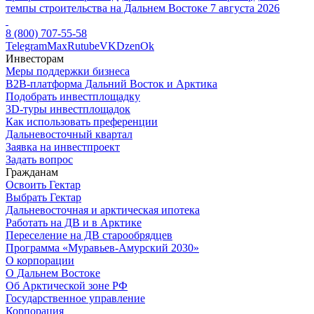
темпы строительства на Дальнем Востоке
7 августа 2026
8 (800) 707-55-58
Telegram
Max
Rutube
VK
Dzen
Ok
Инвесторам
Меры поддержки бизнеса
B2B-платформа Дальний Восток и Арктика
Подобрать инвестплощадку
3D-туры инвестплощадок
Как использовать преференции
Дальневосточный квартал
Заявка на инвестпроект
Задать вопрос
Гражданам
Освоить Гектар
Выбрать Гектар
Дальневосточная и арктическая ипотека
Работать на ДВ и в Арктике
Переселение на ДВ старообрядцев
Программа «Муравьев-Амурский 2030»
О корпорации
О Дальнем Востоке
Об Арктической зоне РФ
Государственное управление
Корпорация