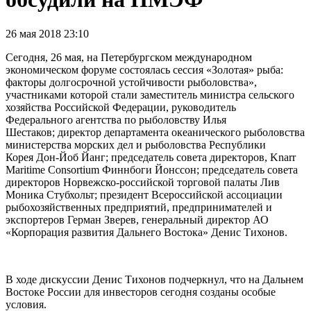
26 мая 2018 23:10
Сегодня, 26 мая, на Петербургском международном
экономическом форуме состоялась сессия «Золотая» рыба:
факторы долгосрочной устойчивости рыболовства»,
участниками которой стали заместитель министра сельского
хозяйства Российской Федерации, руководитель
Федерального агентства по рыболовству Илья
Шестаков; директор департамента океанического рыболовства
министерства морских дел и рыболовства Республики
Корея Дон-Йоб Йанг; председатель совета директоров, Knarr
Maritime Consortium Финнбоги Йонссон; председатель совета
директоров Норвежско-российской торговой палаты Лив
Моника Стубхольт; президент Всероссийской ассоциации
рыбохозяйственных предприятий, предпринимателей и
экспортеров Герман Зверев, генеральный директор АО
«Корпорация развития Дальнего Востока» Денис Тихонов.
В ходе дискуссии Денис Тихонов подчеркнул, что на Дальнем
Востоке России для инвесторов сегодня созданы особые
условия.