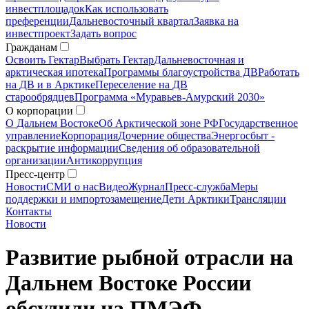
инвестплощадок
Как использовать
преференции
Дальневосточный квартал
Заявка на
инвестпроект
Задать вопрос
Гражданам
Освоить Гектар
Выбрать Гектар
Дальневосточная и
арктическая ипотека
Программы благоустройства ДВ
Работать
на ДВ и в Арктике
Переселение на ДВ
старообрядцев
Программа «Муравьев-Амурский 2030»
О корпорации
О Дальнем Востоке
Об Арктической зоне РФ
Государственное
управление
Корпорация
Дочерние общества
Энергосбыт -
раскрытие информации
Сведения об образовательной
организации
Антикоррупция
Пресс-центр
Новости
СМИ о нас
Видео
Журнал
Пресс-служба
Меры
поддержки и импортозамещение
Дети Арктики
Трансляции
Контакты
Новости
Развитие рыбной отрасли на
Дальнем Востоке России
обсудили на ПМЭФ