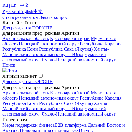
Ru | En | 中文
Русский
English
中文
Стать резидентом
Задать вопрос
Личный кабинет
Для резидента ТОР/СПВ
Для резидента преф. режима Арктики
Архангельская область
Красноярский край
Мурманская
область
Ненецкий автономный округ
Республика Карелия
Республика Коми
Республика Саха (Якутия)
Ханты-
Мансийский автономный округ – Югра
Чукотский
автономный округ
Ямало-Ненецкий автономный округ
Поиск
Личный кабинет
Для резидента ТОР/СПВ
Для резидента преф. режима Арктики
Архангельская область
Красноярский край
Мурманская
область
Ненецкий автономный округ
Республика Карелия
Республика Коми
Республика Саха (Якутия)
Ханты-
Мансийский автономный округ – Югра
Чукотский
автономный округ
Ямало-Ненецкий автономный округ
Инвесторам
Меры поддержки бизнеса
B2B-платформа Дальний Восток и
Арктика
Подобрать инвестплощадку
3D-туры