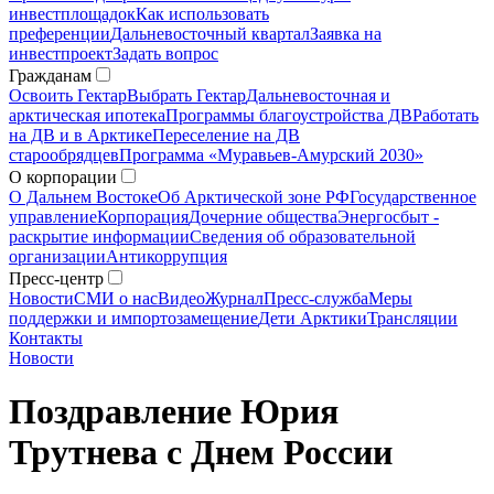
инвестплощадок
Как использовать
преференции
Дальневосточный квартал
Заявка на
инвестпроект
Задать вопрос
Гражданам
Освоить Гектар
Выбрать Гектар
Дальневосточная и
арктическая ипотека
Программы благоустройства ДВ
Работать
на ДВ и в Арктике
Переселение на ДВ
старообрядцев
Программа «Муравьев-Амурский 2030»
О корпорации
О Дальнем Востоке
Об Арктической зоне РФ
Государственное
управление
Корпорация
Дочерние общества
Энергосбыт -
раскрытие информации
Сведения об образовательной
организации
Антикоррупция
Пресс-центр
Новости
СМИ о нас
Видео
Журнал
Пресс-служба
Меры
поддержки и импортозамещение
Дети Арктики
Трансляции
Контакты
Новости
Поздравление Юрия
Трутнева с Днем России