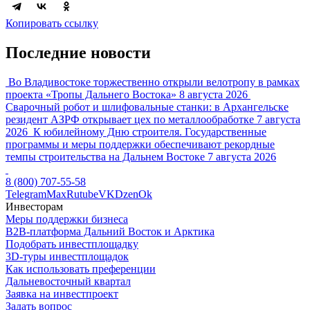
Копировать ссылку
Последние новости
Во Владивостоке торжественно открыли велотропу в рамках
проекта «Тропы Дальнего Востока»
8 августа 2026
Сварочный робот и шлифовальные станки: в Архангельске
резидент АЗРФ открывает цех по металлообработке
7 августа
2026
К юбилейному Дню строителя. Государственные
программы и меры поддержки обеспечивают рекордные
темпы строительства на Дальнем Востоке
7 августа 2026
8 (800) 707-55-58
Telegram
Max
Rutube
VK
Dzen
Ok
Инвесторам
Меры поддержки бизнеса
B2B-платформа Дальний Восток и Арктика
Подобрать инвестплощадку
3D-туры инвестплощадок
Как использовать преференции
Дальневосточный квартал
Заявка на инвестпроект
Задать вопрос