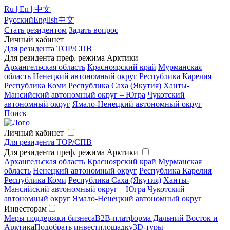
Ru | En | 中文
Русский
English
中文
Стать резидентом
Задать вопрос
Личный кабинет
Для резидента ТОР/СПВ
Для резидента преф. режима Арктики
Архангельская область
Красноярский край
Мурманская
область
Ненецкий автономный округ
Республика Карелия
Республика Коми
Республика Саха (Якутия)
Ханты-
Мансийский автономный округ – Югра
Чукотский
автономный округ
Ямало-Ненецкий автономный округ
Поиск
Личный кабинет
Для резидента ТОР/СПВ
Для резидента преф. режима Арктики
Архангельская область
Красноярский край
Мурманская
область
Ненецкий автономный округ
Республика Карелия
Республика Коми
Республика Саха (Якутия)
Ханты-
Мансийский автономный округ – Югра
Чукотский
автономный округ
Ямало-Ненецкий автономный округ
Инвесторам
Меры поддержки бизнеса
B2B-платформа Дальний Восток и
Арктика
Подобрать инвестплощадку
3D-туры