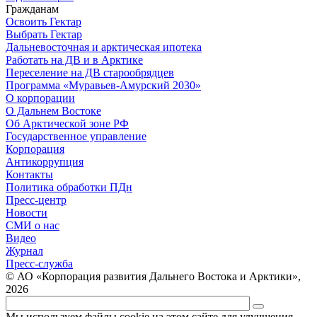
Гражданам
Освоить Гектар
Выбрать Гектар
Дальневосточная и арктическая ипотека
Работать на ДВ и в Арктике
Переселение на ДВ старообрядцев
Программа «Муравьев-Амурский 2030»
О корпорации
О Дальнем Востоке
Об Арктической зоне РФ
Государственное управление
Корпорация
Антикоррупция
Контакты
Политика обработки ПДн
Пресс-центр
Новости
СМИ о нас
Видео
Журнал
Пресс-служба
© АО «Корпорация развития Дальнего Востока и Арктики»,
2026
Мы используем файлы cookie на этом сайте для улучшения