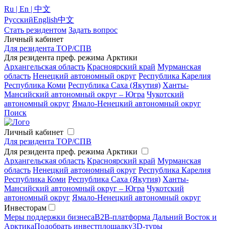
Ru | En | 中文
Русский
English
中文
Стать резидентом
Задать вопрос
Личный кабинет
Для резидента ТОР/СПВ
Для резидента преф. режима Арктики
Архангельская область
Красноярский край
Мурманская
область
Ненецкий автономный округ
Республика Карелия
Республика Коми
Республика Саха (Якутия)
Ханты-
Мансийский автономный округ – Югра
Чукотский
автономный округ
Ямало-Ненецкий автономный округ
Поиск
Личный кабинет
Для резидента ТОР/СПВ
Для резидента преф. режима Арктики
Архангельская область
Красноярский край
Мурманская
область
Ненецкий автономный округ
Республика Карелия
Республика Коми
Республика Саха (Якутия)
Ханты-
Мансийский автономный округ – Югра
Чукотский
автономный округ
Ямало-Ненецкий автономный округ
Инвесторам
Меры поддержки бизнеса
B2B-платформа Дальний Восток и
Арктика
Подобрать инвестплощадку
3D-туры