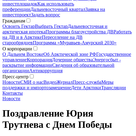
инвестплощадок
Как использовать
преференции
Дальневосточный квартал
Заявка на
инвестпроект
Задать вопрос
Гражданам
Освоить Гектар
Выбрать Гектар
Дальневосточная и
арктическая ипотека
Программы благоустройства ДВ
Работать
на ДВ и в Арктике
Переселение на ДВ
старообрядцев
Программа «Муравьев-Амурский 2030»
О корпорации
О Дальнем Востоке
Об Арктической зоне РФ
Государственное
управление
Корпорация
Дочерние общества
Энергосбыт -
раскрытие информации
Сведения об образовательной
организации
Антикоррупция
Пресс-центр
Новости
СМИ о нас
Видео
Журнал
Пресс-служба
Меры
поддержки и импортозамещение
Дети Арктики
Трансляции
Контакты
Новости
Поздравление Юрия
Трутнева с Днем Победы