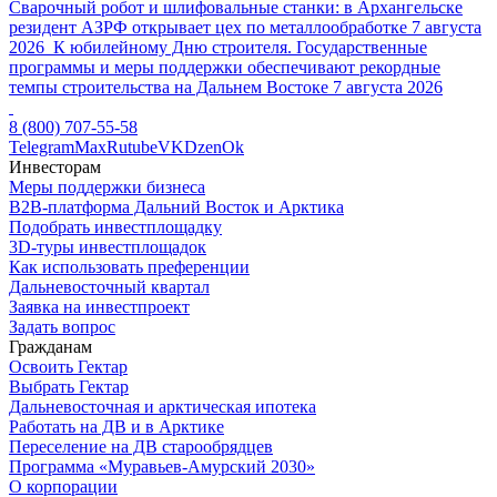
Сварочный робот и шлифовальные станки: в Архангельске
резидент АЗРФ открывает цех по металлообработке
7 августа
2026
К юбилейному Дню строителя. Государственные
программы и меры поддержки обеспечивают рекордные
темпы строительства на Дальнем Востоке
7 августа 2026
8 (800) 707-55-58
Telegram
Max
Rutube
VK
Dzen
Ok
Инвесторам
Меры поддержки бизнеса
B2B-платформа Дальний Восток и Арктика
Подобрать инвестплощадку
3D-туры инвестплощадок
Как использовать преференции
Дальневосточный квартал
Заявка на инвестпроект
Задать вопрос
Гражданам
Освоить Гектар
Выбрать Гектар
Дальневосточная и арктическая ипотека
Работать на ДВ и в Арктике
Переселение на ДВ старообрядцев
Программа «Муравьев-Амурский 2030»
О корпорации