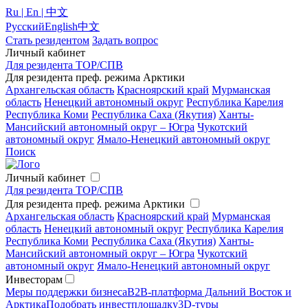
Ru | En | 中文
Русский
English
中文
Стать резидентом
Задать вопрос
Личный кабинет
Для резидента ТОР/СПВ
Для резидента преф. режима Арктики
Архангельская область
Красноярский край
Мурманская
область
Ненецкий автономный округ
Республика Карелия
Республика Коми
Республика Саха (Якутия)
Ханты-
Мансийский автономный округ – Югра
Чукотский
автономный округ
Ямало-Ненецкий автономный округ
Поиск
Личный кабинет
Для резидента ТОР/СПВ
Для резидента преф. режима Арктики
Архангельская область
Красноярский край
Мурманская
область
Ненецкий автономный округ
Республика Карелия
Республика Коми
Республика Саха (Якутия)
Ханты-
Мансийский автономный округ – Югра
Чукотский
автономный округ
Ямало-Ненецкий автономный округ
Инвесторам
Меры поддержки бизнеса
B2B-платформа Дальний Восток и
Арктика
Подобрать инвестплощадку
3D-туры