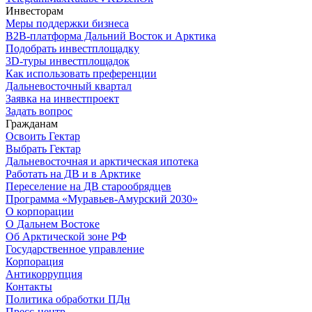
Инвесторам
Меры поддержки бизнеса
B2B-платформа Дальний Восток и Арктика
Подобрать инвестплощадку
3D-туры инвестплощадок
Как использовать преференции
Дальневосточный квартал
Заявка на инвестпроект
Задать вопрос
Гражданам
Освоить Гектар
Выбрать Гектар
Дальневосточная и арктическая ипотека
Работать на ДВ и в Арктике
Переселение на ДВ старообрядцев
Программа «Муравьев-Амурский 2030»
О корпорации
О Дальнем Востоке
Об Арктической зоне РФ
Государственное управление
Корпорация
Антикоррупция
Контакты
Политика обработки ПДн
Пресс-центр