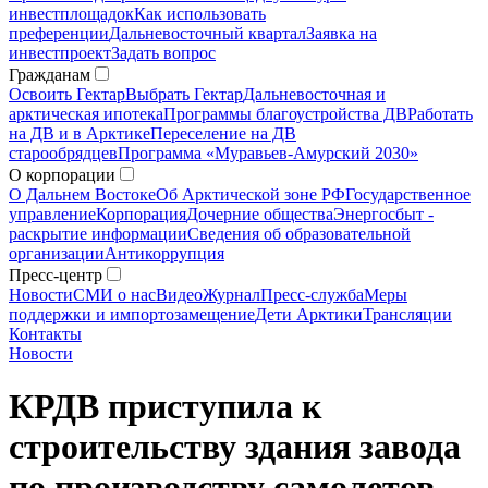
инвестплощадок
Как использовать
преференции
Дальневосточный квартал
Заявка на
инвестпроект
Задать вопрос
Гражданам
Освоить Гектар
Выбрать Гектар
Дальневосточная и
арктическая ипотека
Программы благоустройства ДВ
Работать
на ДВ и в Арктике
Переселение на ДВ
старообрядцев
Программа «Муравьев-Амурский 2030»
О корпорации
О Дальнем Востоке
Об Арктической зоне РФ
Государственное
управление
Корпорация
Дочерние общества
Энергосбыт -
раскрытие информации
Сведения об образовательной
организации
Антикоррупция
Пресс-центр
Новости
СМИ о нас
Видео
Журнал
Пресс-служба
Меры
поддержки и импортозамещение
Дети Арктики
Трансляции
Контакты
Новости
КРДВ приступила к
строительству здания завода
по производству самолетов