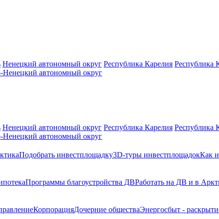
ь
Ненецкий автономный округ
Республика Карелия
Республика 
-Ненецкий автономный округ
ь
Ненецкий автономный округ
Республика Карелия
Республика 
-Ненецкий автономный округ
ктика
Подобрать инвестплощадку
3D-туры инвестплощадок
Как и
ипотека
Программы благоустройства ДВ
Работать на ДВ и в Аркт
правление
Корпорация
Дочерние общества
Энергосбыт - раскрыт