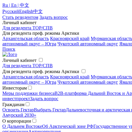
Ru | En | 中文
Русский
English
中文
Стать резидентом
Задать вопрос
Личный кабинет
Для резидента ТОР/СПВ
Для резидента преф. режима Арктики
Архангельская область
Красноярский край
Мурманская област
автономный округ – Югра
Чукотский автономный округ
Ямало
Поиск
Личный кабинет
Для резидента ТОР/СПВ
Для резидента преф. режима Арктики
Архангельская область
Красноярский край
Мурманская област
автономный округ – Югра
Чукотский автономный округ
Ямало
Инвесторам
Меры поддержки бизнеса
B2B-платформа Дальний Восток и Ар
инвестпроект
Задать вопрос
Гражданам
Освоить Гектар
Выбрать Гектар
Дальневосточная и арктическая 
Амурский 2030»
О корпорации
О Дальнем Востоке
Об Арктической зоне РФ
Государственное у
организации
Антикоррупция