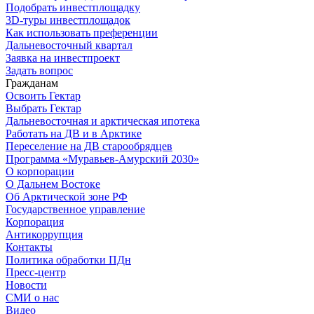
Подобрать инвестплощадку
3D-туры инвестплощадок
Как использовать преференции
Дальневосточный квартал
Заявка на инвестпроект
Задать вопрос
Гражданам
Освоить Гектар
Выбрать Гектар
Дальневосточная и арктическая ипотека
Работать на ДВ и в Арктике
Переселение на ДВ старообрядцев
Программа «Муравьев-Амурский 2030»
О корпорации
О Дальнем Востоке
Об Арктической зоне РФ
Государственное управление
Корпорация
Антикоррупция
Контакты
Политика обработки ПДн
Пресс-центр
Новости
СМИ о нас
Видео