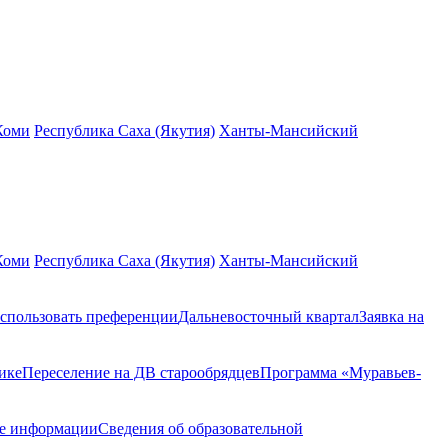
Коми
Республика Саха (Якутия)
Ханты-Мансийский
Коми
Республика Саха (Якутия)
Ханты-Мансийский
спользовать преференции
Дальневосточный квартал
Заявка на
ике
Переселение на ДВ старообрядцев
Программа «Муравьев-
ие информации
Сведения об образовательной