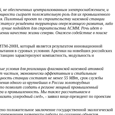
, не обеспеченных централизованным электроснабжением, и
мощности сыграет положительную роль для их промышленного
еля. Пилотный проект по строительству наземной станции
в статусе резидента территории опережающего развития, либо
в лучше подойдет для строительства АСММ. Речь идет о
ении качества жизни северян. Окажем содействие в поиске
РИТМ-200Н, который является результатом инновационной
пытания в суровых условиях Арктики на новейших российских
танцию характеризуют компактность, модульность и
ые условия для реализации флагманской наземной атомной
ечит чистым, экономически-эффективным и стабильным
щность станции составит не менее 55 МВт, срок службы
оения одного из крупнейших в России золоторудных
то позволит создать в регионе мощный промышленный
тура и промышленность. Мы также рассчитываем в
низить углеродный след»
, - заявил вице-президент по проектам
ено положительное заключение государственной экологической
 опережением развернуты работы по созданию объектов