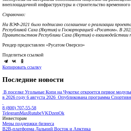
внеплощадочной инфраструктуры и строительство временного 
Справочно:
На ВЭФ-2021 было подписано соглашение о реализации проекта
Республикой Саха (Якутия) и Госкорпорацией «Росатом». В 20
Правительством Республики Саха (Якутия) о взаимодействии п
Рендер предоставлен «Русатом Оверсиз»
Поделиться ссылкой
Копировать ссылку
Последние новости
В поселке Угольные Копи на Чукотке откроется первое модуль
в 2026 году
6 августа 2026
Опубликована программа Спортив
8 (800) 707-55-58
Telegram
Max
Rutube
VK
Dzen
Ok
Инвесторам
Меры поддержки бизнеса
B2B-платформа Дальний Восток и Арктика