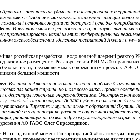
Арктики – это наличие удалённых и изолированных территорий
ископаемых. Создание в макрорегионе атомной станции малой 
й локальный источник энергии по доступной цене для потребит
ждения. Инвестор сможет реализовать его, пользуясь льготами 
му проанализировать, какой из этих преференциальных режимо
анном энергообеспечении удаленных территорий Якутии и улучш
ейшая российская разработка – водо-водяной ядерный реактор 
под наземное размещение. Реакторы серии РИТМ-200 прошли ис
м безопасности, предъявляемым к современным проектам АЭС. С
анциями большой мощности.
его Востока и Арктики позволит создать наиболее благоприятн
 только для нашей страны, но и для всего мира. Проект обесп
ии с децентрализованным энергоснабжением. Электрическая мо
безуглеродной электроэнергии АСММ будет использована для осв
утатское и Тирехтях и муниципальных образований Якутии. Э
ря атомной станции получит развитие социальная инфраструк
ций, работающих на дизеле и другом углеводородном сырье, и с
орудования АО РАОС
Олег Сиразетдинов
.
. На сегодняшний момент Госкорпорацией «Росатом» уже получ
е станции, проведены предпроектные инженерные изыскания, с