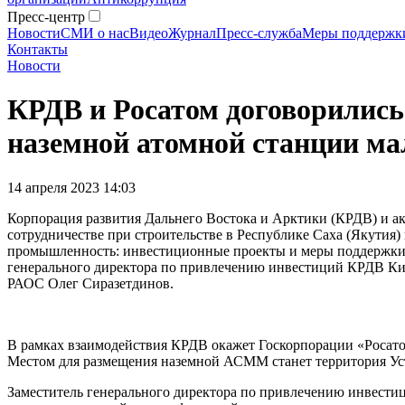
Пресс-центр
Новости
СМИ о нас
Видео
Журнал
Пресс-служба
Меры поддержк
Контакты
Новости
КРДВ и Росатом договорились 
наземной атомной станции м
14 апреля 2023 14:03
Корпорация развития Дальнего Востока и Арктики (КРДВ) и а
сотрудничестве при строительстве в Республике Саха (Якути
промышленность: инвестиционные проекты и меры поддержки»,
генерального директора по привлечению инвестиций КРДВ Ки
РАОС Олег Сиразетдинов.
В рамках взаимодействия КРДВ окажет Госкорпорации «Росато
Местом для размещения наземной АСММ станет территория Уст
Заместитель генерального директора по привлечению инвестиц