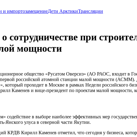
и и импортозамещение
Дети Арктики
Трансляции
о сотрудничестве при строите
алой мощности
кционерное общество «Русатом Оверсиз» (АО РАОС, входит в Го
я) первой российской атомной станции малой мощности (АСММ)
 который проходит в Москве в рамках Недели российского биз
рилл Каменев и вице-президент по проектам малой мощности, 
м» содействие в выборе наиболее эффективных мер государстве
ь-Янского улуса в северной части Якутии.
ий КРДВ Кирилл Каменев отметил, что сегодня у бизнеса, кото