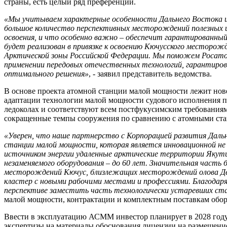
страны, есть целый ряд преференций.
«Мы учитываем характерные особенности Дальнего Востока и 
большое количество перспективных месторождений полезных 
освоения, и что особенно важно – обеспечит гарантированны
будет реализован в привязке к освоению Кючусского месторо
Арктической зоны Российской Федерации. Мы поможем Росато
применении передовых отечественных технологий, гарантиров
оптимального решения»
, - заявил представитель ведомства.
В основе проекта атомной станции малой мощности лежит нов
адаптации технологии малой мощности судового исполнения 
ледоколах и соответствуют всем постфукусимским требования
сокращенные темпы сооружения по сравнению с атомными ст
«Уверен, что наше партнерство с Корпорацией развития Дальн
станции малой мощности, которая является инновационной не
источником энергии удаленные арктические территории Якут
незаменяемого оборудования – до 60 лет. Значительная часть 
месторождений Кючус, близлежащих месторождений олова Деп
кластер с новыми рабочими местами и профессиями. Благода
перспективе заместить часть технологически устаревших стан
малой мощности, контрактации и комплектным поставкам об
Ввести в эксплуатацию АСММ инвестор планирует в 2028 году
экспертизы на материалы обоснования лицензии на размещени