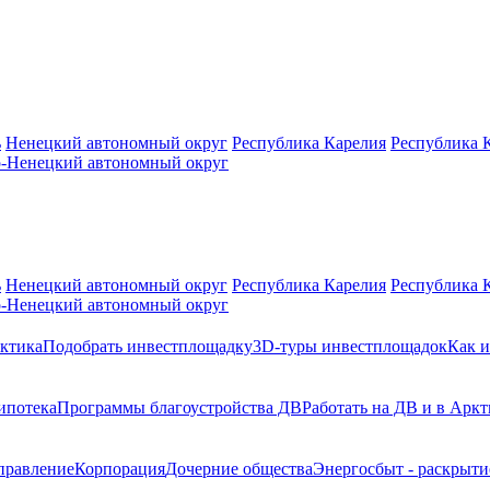
ь
Ненецкий автономный округ
Республика Карелия
Республика 
-Ненецкий автономный округ
ь
Ненецкий автономный округ
Республика Карелия
Республика 
-Ненецкий автономный округ
ктика
Подобрать инвестплощадку
3D-туры инвестплощадок
Как и
ипотека
Программы благоустройства ДВ
Работать на ДВ и в Аркт
правление
Корпорация
Дочерние общества
Энергосбыт - раскрыт