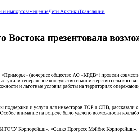
и и импортозамещение
Дети Арктики
Трансляции
о Востока презентовала возм
«Приморье» (дочернее общество АО «КРДВ») провели совместну
ступили генеральное консульство и министерство сельского хо
жности и льготные условия работы на территориях опережающег
поддержки и услуги для инвесторов ТОР и СПВ, рассказали о п
- Особое внимание на встрече было уделено возможности колла
ий «ИТОЧУ Корпорейшн», «Санко Прогресс Мэйбис Корпорейшн