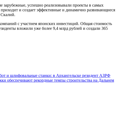
сле зарубежные, успешно реализовывали проекты в самых
с приходит и создает эффективные и динамично развивающиеся
 Скалий.
компаний с участием японских инвестиций. Общая стоимость
резиденты вложили уже более 9,4 млрд рублей и создали 365
от и шлифовальные станки: в Архангельске резидент АЗРФ
ки обеспечивают рекордные темпы строительства на Дальнем