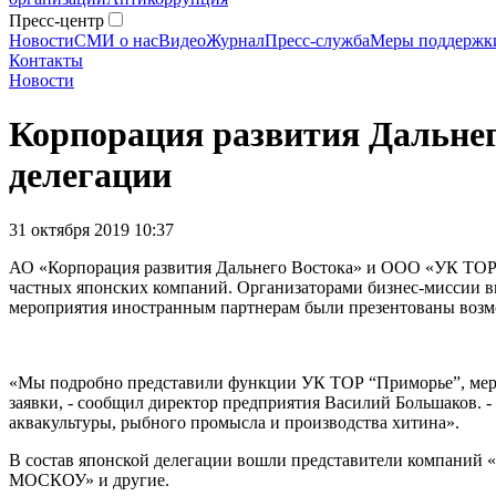
Пресс-центр
Новости
СМИ о нас
Видео
Журнал
Пресс-служба
Меры поддержк
Контакты
Новости
Корпорация развития Дальнег
делегации
31 октября 2019 10:37
АО «Корпорация развития Дальнего Востока» и ООО «УК ТОР 
частных японских компаний. Организаторами бизнес-миссии вы
мероприятия иностранным партнерам были презентованы возмо
«Мы подробно представили функции УК ТОР “Приморье”, меры 
заявки, - сообщил директор предприятия Василий Большаков. 
аквакультуры, рыбного промысла и производства хитина».
В состав японской делегации вошли представители компан
МОСКОУ» и другие.