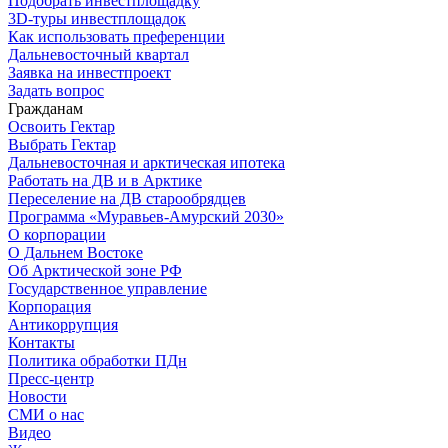
Подобрать инвестплощадку
3D-туры инвестплощадок
Как использовать преференции
Дальневосточный квартал
Заявка на инвестпроект
Задать вопрос
Гражданам
Освоить Гектар
Выбрать Гектар
Дальневосточная и арктическая ипотека
Работать на ДВ и в Арктике
Переселение на ДВ старообрядцев
Программа «Муравьев-Амурский 2030»
О корпорации
О Дальнем Востоке
Об Арктической зоне РФ
Государственное управление
Корпорация
Антикоррупция
Контакты
Политика обработки ПДн
Пресс-центр
Новости
СМИ о нас
Видео