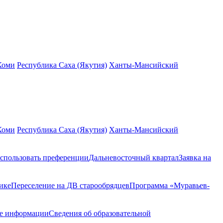
Коми
Республика Саха (Якутия)
Ханты-Мансийский
Коми
Республика Саха (Якутия)
Ханты-Мансийский
спользовать преференции
Дальневосточный квартал
Заявка на
ике
Переселение на ДВ старообрядцев
Программа «Муравьев-
ие информации
Сведения об образовательной