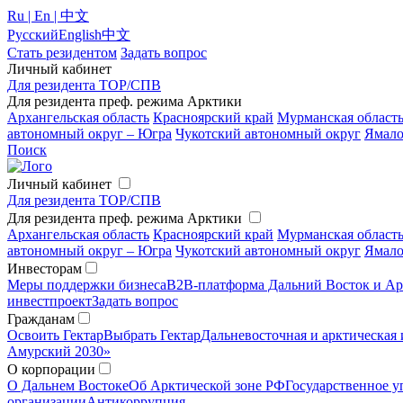
Ru | En | 中文
Русский
English
中文
Стать резидентом
Задать вопрос
Личный кабинет
Для резидента ТОР/СПВ
Для резидента преф. режима Арктики
Архангельская область
Красноярский край
Мурманская област
автономный округ – Югра
Чукотский автономный округ
Ямало
Поиск
Личный кабинет
Для резидента ТОР/СПВ
Для резидента преф. режима Арктики
Архангельская область
Красноярский край
Мурманская област
автономный округ – Югра
Чукотский автономный округ
Ямало
Инвесторам
Меры поддержки бизнеса
B2B-платформа Дальний Восток и Ар
инвестпроект
Задать вопрос
Гражданам
Освоить Гектар
Выбрать Гектар
Дальневосточная и арктическая 
Амурский 2030»
О корпорации
О Дальнем Востоке
Об Арктической зоне РФ
Государственное у
организации
Антикоррупция