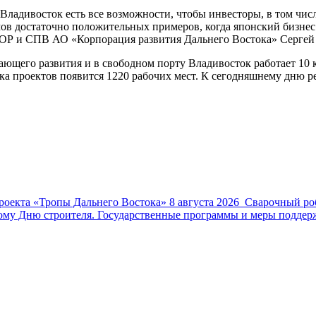
Владивосток есть все возможности, чтобы инвесторы, в том чи
мов достаточно положительных примеров, когда японский бизне
 ТОР и СПВ АО «Корпорация развития Дальнего Востока» Сергей
ающего развития и в свободном порту Владивосток работает 10 
пуска проектов появится 1220 рабочих мест. К сегодняшнему дню 
роекта «Тропы Дальнего Востока»
8 августа 2026
Сварочный роб
му Дню строителя. Государственные программы и меры поддерж