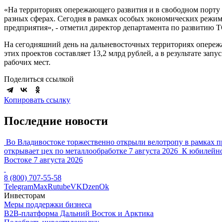
«На территориях опережающего развития и в свободном порту 
разных сферах. Сегодня в рамках особых экономических режи
предприятия», - отметил директор департамента по развитию
На сегодняшний день на дальневосточных территориях опереж
этих проектов составляет 13,2 млрд рублей, а в результате за
рабочих мест.
Поделиться ссылкой
Копировать ссылку
Последние новости
Во Владивостоке торжественно открыли велотропу в рамках п
открывает цех по металлообработке
7 августа 2026
К юбилейно
Востоке
7 августа 2026
8 (800) 707-55-58
Telegram
Max
Rutube
VK
Dzen
Ok
Инвесторам
Меры поддержки бизнеса
B2B-платформа Дальний Восток и Арктика