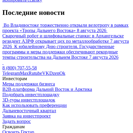
Последние новости
Во Владивостоке торжественно открыли велотропу в рамках
проекта «Тропы Дальнего Востока»
8 августа 2026
Сварочный робот и шлифовальные станки: в Архангельске
резидент АЗРФ открывает цех по металлообработке
7 августа
2026
К юбилейному Дню строителя. Государственные
программы и меры поддержки обеспечивают рекордные
темпы строительства на Дальнем Востоке
7 августа 2026
8 (800) 707-55-58
Telegram
Max
Rutube
VK
Dzen
Ok
Инвесторам
Меры поддержки бизнеса
B2B-платформа Дальний Восток и Арктика
Подобрать инвестплощадку
3D-туры инвестплощадок
Как использовать преференции
Дальневосточный квартал
Заявка на инвестпроект
Задать вопрос
Гражданам
Освоить Гектар