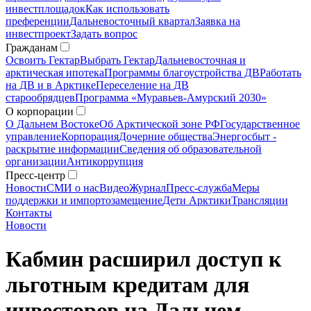
инвестплощадок
Как использовать
преференции
Дальневосточный квартал
Заявка на
инвестпроект
Задать вопрос
Гражданам
Освоить Гектар
Выбрать Гектар
Дальневосточная и
арктическая ипотека
Программы благоустройства ДВ
Работать
на ДВ и в Арктике
Переселение на ДВ
старообрядцев
Программа «Муравьев-Амурский 2030»
О корпорации
О Дальнем Востоке
Об Арктической зоне РФ
Государственное
управление
Корпорация
Дочерние общества
Энергосбыт -
раскрытие информации
Сведения об образовательной
организации
Антикоррупция
Пресс-центр
Новости
СМИ о нас
Видео
Журнал
Пресс-служба
Меры
поддержки и импортозамещение
Дети Арктики
Трансляции
Контакты
Новости
Кабмин расширил доступ к
льготным кредитам для
инвесторов на Дальнем