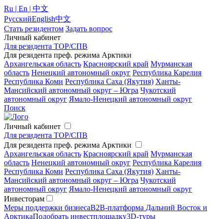
Ru | En | 中文
Русский
English
中文
Стать резидентом
Задать вопрос
Личный кабинет
Для резидента ТОР/СПВ
Для резидента преф. режима Арктики
Архангельская область
Красноярский край
Мурманская
область
Ненецкий автономный округ
Республика Карелия
Республика Коми
Республика Саха (Якутия)
Ханты-
Мансийский автономный округ – Югра
Чукотский
автономный округ
Ямало-Ненецкий автономный округ
Поиск
Личный кабинет
Для резидента ТОР/СПВ
Для резидента преф. режима Арктики
Архангельская область
Красноярский край
Мурманская
область
Ненецкий автономный округ
Республика Карелия
Республика Коми
Республика Саха (Якутия)
Ханты-
Мансийский автономный округ – Югра
Чукотский
автономный округ
Ямало-Ненецкий автономный округ
Инвесторам
Меры поддержки бизнеса
B2B-платформа Дальний Восток и
Арктика
Подобрать инвестплощадку
3D-туры