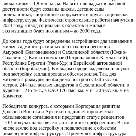
ввода жилья – 1,8 млн кв. м. На всех площадках в шаговой
доступности будут созданы школы, детские сады,
поликлиники, спортивные сооружения и другая социальная
инфраструктура. Фактически строительные работы начнутся в
2023 году, а ввод социальных объектов и жилья в
эксплуатацию будет поэтапным – до 2030 года.
До конца года будут определены застройщики для возведения
жилья в административных центрах пяти регионов –
Амурской (Благовещенск) и Сахалинской областях (Южно-
Сахалинск), Камчатском крае (Петропавловск-Камчатский),
Республике Бурятии (Улан-Удэ) и Еврейской автономной
области (Биробиджан). В каждом городе выделены площади
под застройку, запланированы объемы жилья. Так, для
жителей Приамурья необходимо построить 334 тыс. кв.
метров, 244 тыс. жилых квадратов в Сахалинской области, в
Бурятии – 216 тыс., в ЕАО 176 тыс. км. м и 120 тыс. кв. м на
Камчатке.
Победители конкурса, с которыми Корпорация развития
Дальнего Востока и Арктики подпишет юридически
обязывающие соглашения и представит статус резидентов
ТОР, получат налоговые льготы и иные преференции. В том
числе землю под застройку и подключение к объектам
инженерной инфраструктуры. Причем вся инфраструктура