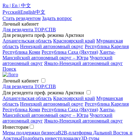
Ru | En | 中文
Русский
English
中文
Стать резидентом
Задать вопрос
Личный кабинет
Для резидента ТОР/СПВ
Для резидента преф. режима Арктики
Архангельская область
Красноярский край
Мурманская
область
Ненецкий автономный округ
Республика Карелия
Республика Коми
Республика Саха (Якутия)
Ханты-
Мансийский автономный округ – Югра
Чукотский
автономный округ
Ямало-Ненецкий автономный округ
Поиск
Личный кабинет
Для резидента ТОР/СПВ
Для резидента преф. режима Арктики
Архангельская область
Красноярский край
Мурманская
область
Ненецкий автономный округ
Республика Карелия
Республика Коми
Республика Саха (Якутия)
Ханты-
Мансийский автономный округ – Югра
Чукотский
автономный округ
Ямало-Ненецкий автономный округ
Инвесторам
Меры поддержки бизнеса
B2B-платформа Дальний Восток и
Арктика
Подобрать инвестплощадку
3D-туры