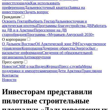
инвестплощадок
Как использовать
преференции
Дальневосточный квартал
Заявка на
инвестпроект
Задать вопрос
Гражданам
Освоить Гектар
Выбрать Гектар
Дальневосточная и
арктическая ипотека
Программы благоустройства ДВ
Работать
на ДВ и в Арктике
Переселение на ДВ
старообрядцев
Программа «Муравьев-Амурский 2030»
О корпорации
О Дальнем Востоке
Об Арктической зоне РФ
Государственное
управление
Корпорация
Дочерние общества
Энергосбыт -
раскрытие информации
Сведения об образовательной
организации
Антикоррупция
Пресс-центр
Новости
СМИ о нас
Видео
Журнал
Пресс-служба
Меры
поддержки и импортозамещение
Дети Арктики
Трансляции
Контакты
Новости
Инвесторам представили
пилотные строительные
площадки «Дальневосточных