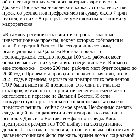
об инвестиционных условиях, которые формируют на
Дальнем Востоке экономический каркас, это более 2,7 тыс.
проектов резидентов префрежимов на сумму около 7 трлн
рублей, из них 2,8 трлн рублей уже вложены в экономику
макрорегиона.
«В каждом регионе есть свои точки роста – якорные
инвестиционные проекты, вокруг которых собирается и
малый и средний бизнес. На сегодня инвесторами,
реализующими на Дальнем Востоке проекты с
господдержкой, создано порядка 100 тыс. рабочих мест,
большая часть из них уже занята специалистами. В планах
еще столько же – около 200 тыс. рабочих мест будет создано до
2030 года. Причем мы проводили анализ и выявили, что в
2021 году, в среднем, зарплата на предприятиях резидентов
ТОР была выше на 30 процентов. Это один из главных
факторов, влияющих на принятие решения о смене места
жительства и переезде на Дальний Восток. И если
конкурентную зарплату платят, то вопрос жилья нам еще
предстоит решить - сейчас самое время. Необходимо сделать
следующий шаг в развитии и стимулировать создание в
регионах Дальнего Востока комфортной среды. Когда
предприятия резидентов ТОР выйдут на эксплуатацию,
должны быть созданы условия, чтобы и новым работникам, и
дальневосточникам было где жить, нужны дома с социальной