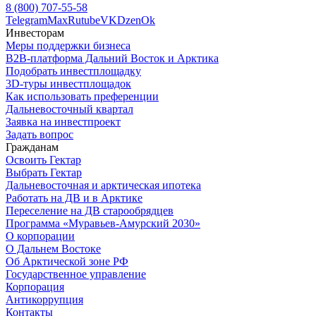
8 (800) 707-55-58
Telegram
Max
Rutube
VK
Dzen
Ok
Инвесторам
Меры поддержки бизнеса
B2B-платформа Дальний Восток и Арктика
Подобрать инвестплощадку
3D-туры инвестплощадок
Как использовать преференции
Дальневосточный квартал
Заявка на инвестпроект
Задать вопрос
Гражданам
Освоить Гектар
Выбрать Гектар
Дальневосточная и арктическая ипотека
Работать на ДВ и в Арктике
Переселение на ДВ старообрядцев
Программа «Муравьев-Амурский 2030»
О корпорации
О Дальнем Востоке
Об Арктической зоне РФ
Государственное управление
Корпорация
Антикоррупция
Контакты