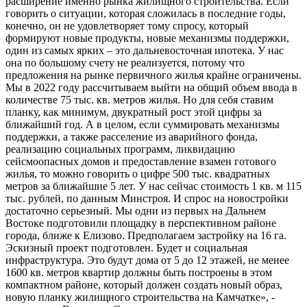
расширение именно рынка жилищного строительства. Если
говорить о ситуации, которая сложилась в последние годы,
конечно, он не удовлетворяет тому спросу, который
формируют новые продукты, новые механизмы поддержки,
один из самых ярких – это дальневосточная ипотека. У нас
она по большому счету не реализуется, потому что
предложения на рынке первичного жилья крайне ограничены.
Мы в 2022 году рассчитываем выйти на общий объем ввода в
количестве 75 тыс. кв. метров жилья. Но для себя ставим
планку, как минимум, двукратный рост этой цифры за
ближайший год. А в целом, если суммировать механизмы
поддержки, а также расселение из аварийного фонда,
реализацию социальных программ, ликвидацию
сейсмоопасных домов и предоставление взамен готового
жилья, то можно говорить о цифре 500 тыс. квадратных
метров за ближайшие 5 лет. У нас сейчас стоимость 1 кв. м 115
тыс. рублей, по данным Минстроя. И спрос на новостройки
достаточно серьезный. Мы одни из первых на Дальнем
Востоке подготовили площадку в перспективном районе
города, ближе к Елизово. Предполагаем застройку на 16 га.
Эскизный проект подготовлен. Будет и социальная
инфраструктура. Это будут дома от 5 до 12 этажей, не менее
1600 кв. метров квартир должны быть построены в этом
компактном районе, который должен создать новый образ,
новую планку жилищного строительства на Камчатке», -