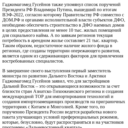
Гаджимагомед Гусейнов также упомянул список поручений
Президента РФ Владимира Путина, вышедший по итогам
ВЭФ-2022, согласно которому Правительству РФ совместно с
ДОМ.РФ и органами исполнительной власти субъектов ДФО,
необходимо обеспечить строительство в ДФО наемных домов
в целях предоставления не менее 10 тыс. жилых помещений
для социального найма. А по заявкам регионов текущая
потребность в арендном жилье составляет 21 тыс. квартир.
Таким образом, недостаточное наличие жилого фонда в
регионах, где созданы территории опережающего развития,
является одним из сдерживающих факторов для привлечения
востребованных специалистов.
В завершение своего выступления первый заместитель
министра по развитию Дальнего Востока и Арктики
Гаджимагомед Гусейнов заявил, что для застройщиков
Дальний Восток – это открывающиеся возможности за счет
близости стран Азиатско-Тихоокеанского региона и создания
международной ТОР для импортирования технологий и
создания импортозамещающих производств на приграничных
территориях с Китаем и Монголией. Кроме того, по
поручению Президента России ведется разработка нового
пакета улучшающих условий преференциальных режимов,
которые, безусловно, будут распространяться и на участников
программы «Дальневосточный квартал».