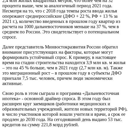
2,4 млн жилых квадратных метров, что более чем на 32
процента выше, чем за аналогичный период 2021 года.
Несмотря на то, что с 2018 года темпы роста ввода жилья
опережают среднероссийские (ДФО + 22 %, РФ + 13 % за
2021 г.), количество введенных в прошлом году квартир из
расчета на 1000 дальневосточников меньше на 37 %, чем в
среднем по России. Это свидетельствует о потенциальном
спросе.
Далее представитель Минвостокразвития России обратил
внимание присутствующих на факторы, которые могут
формировать устойчивый спрос. К примеру, в настоящее
время на стадии строительства находится 3,9 млн кв. м жилья
– это на 45 % больше, чем в 2021 году (2,7 млн кв. м). Также
это миграционный рост – в прошлом году в субъекты ДФО
приехали 7,5 тыс. человек, причем люди экономически
активные.
Свою роль в этом сыграла и программа «Дальневосточная
ипотека» - основной драйвер спроса. В этом году был
расширен круг заемщиков (работники медицинских и
образовательных учреждений, жители новых территорий РФ),
в число участников которой вошли учителя и врачи, а срок ее
продлен до 2030 года. На сегодняшний день выдано 53 тыс.
кредитов на сумму 221,8 млрд рублей.