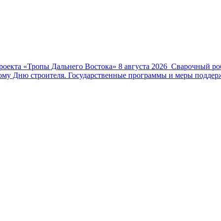
роекта «Тропы Дальнего Востока»
8 августа 2026
Сварочный роб
му Дню строителя. Государственные программы и меры поддерж