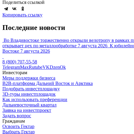
Поделиться ссылкой
Копировать ссылку
Последние новости
Во Владивостоке торжественно открыли велотропу в рамках п
открывает цех по металлообработке
7 августа 2026
К юбилейно
Востоке
7 августа 2026
8 (800) 707-55-58
Telegram
Max
Rutube
VK
Dzen
Ok
Инвесторам
Меры поддержки бизнеса
B2B-платформа Дальний Восток и Арктика
Подобрать инвестплощадку
3D-туры инвестплощадок
Как использовать преференции
Дальневосточный квартал
Заявка на инвестпроект
Задать вопрос
Гражданам
Освоить Гектар
Выбрать Гектар