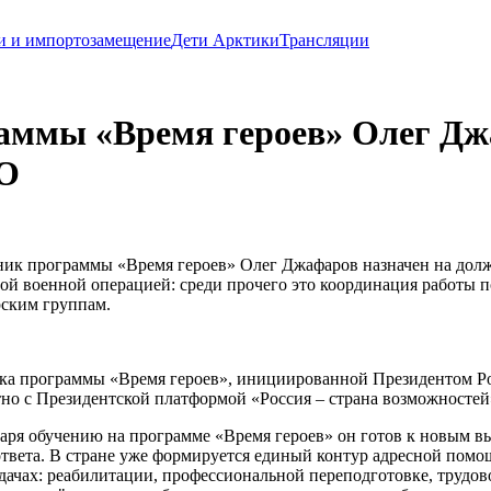
и и импортозамещение
Дети Арктики
Трансляции
раммы «Время героев» Олег Дж
АО
тник программы «Время героев» Олег Джафаров назначен на долж
ьной военной операцией: среди прочего это координация работы 
рским группам.
потока программы «Время героев», инициированной Президенто
но с Президентской платформой «Россия – страна возможностей
аря обучению на программе «Время героев» он готов к новым выз
з ответа. В стране уже формируется единый контур адресной пом
адачах: реабилитации, профессиональной переподготовке, трудов