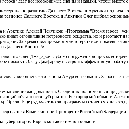
 героев" дает все необходимые знания и навыки, чтобы вместе 
стерстве по развитию Дальнего Востока и Арктики под руковод
яда регионов Дальнего Востока и Арктики Олег выбрал основны
а и Арктики Алексей Чекунков: «Программа "Время героев" уси
ько видят сегодняшние потребности общества, но и работают на 
иторий. За время стажировки в министерстве он показал готовн
го Дальнего Востока!»
ила, что Олег Джафаров глубоко погружен в вопросы, которые 
сфере помогут Олегу Джафарову выстроить эффективную работу п
риевка Свободненского района Амурской области. За боевые зас
ев» заняли новые должности. Среди них полномочный представи
няющий обязанности губернатора Белгородской области Алекса
р Орлов. Еще ряд участников программы готовятся к переходу 
председателя Комиссии при Президенте Российской Федерации п
ана губернатором Еврейской автономной области.