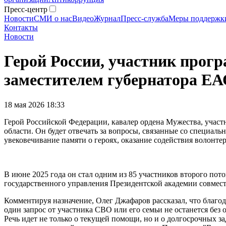
Пресс-центр
Новости
СМИ о нас
Видео
Журнал
Пресс-служба
Меры поддержк
Контакты
Новости
Герой России, участник прог
заместителем губернатора Е
18 мая 2026 18:33
Герой Российской Федерации, кавалер ордена Мужества, учас
области. Он будет отвечать за вопросы, связанные со специал
увековечивание памяти о героях, оказание содействия волонте
В июне 2025 года он стал одним из 85 участников второго 
государственного управления Президентской академии совмест
Комментируя назначение, Олег Джафаров рассказал, что благод
один запрос от участника СВО или его семьи не останется бе
Речь идет не только о текущей помощи, но и о долгосрочных з