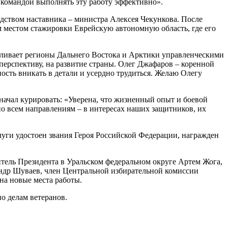
с командой выполнять эту работу эффективно».
ством наставника – министра Алексея Чекункова. После
м местом стажировки Еврейскую автономную область, где его
ливает регионы Дальнего Востока и Арктики управленческими
перспективу, на развитие страны. Олег Джафаров – коренной
ость вникать в детали и усердно трудиться. Желаю Олегу
начал курировать: «Уверена, что жизненный опыт и боевой
о всем направлениям – в интересах наших защитников, их
луги удостоен звания Героя Российской Федерации, награжден
тель Президента в Уральском федеральном округе Артем Жога,
ндр Шуваев, член Центральной избирательной комиссии
на новые места работы.
о делам ветеранов.