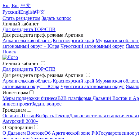
Ru | En | 中文
Русский
English
中文
Стать резидентом
Задать вопрос
Личный кабинет
Для резидента ТОР/СПВ
Для резидента преф. режима Арктики
Архангельская область
Красноярский край
Мурманская област
автономный округ – Югра
Чукотский автономный округ
Ямало
Поиск
Личный кабинет
Для резидента ТОР/СПВ
Для резидента преф. режима Арктики
Архангельская область
Красноярский край
Мурманская област
автономный округ – Югра
Чукотский автономный округ
Ямало
Инвесторам
Меры поддержки бизнеса
B2B-платформа Дальний Восток и Ар
инвестпроект
Задать вопрос
Гражданам
Освоить Гектар
Выбрать Гектар
Дальневосточная и арктическая 
Амурский 2030»
О корпорации
О Дальнем Востоке
Об Арктической зоне РФ
Государственное у
организации
Антикоррупция