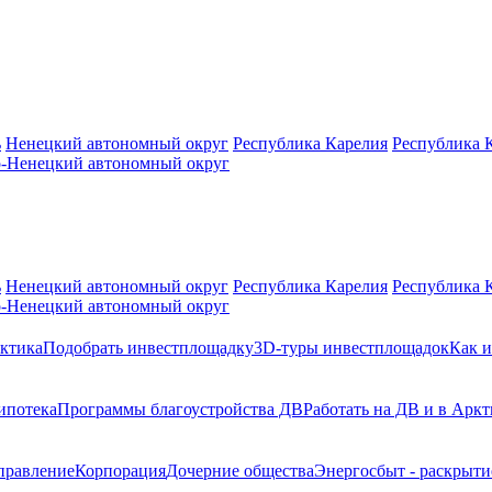
ь
Ненецкий автономный округ
Республика Карелия
Республика 
-Ненецкий автономный округ
ь
Ненецкий автономный округ
Республика Карелия
Республика 
-Ненецкий автономный округ
ктика
Подобрать инвестплощадку
3D-туры инвестплощадок
Как и
ипотека
Программы благоустройства ДВ
Работать на ДВ и в Аркт
правление
Корпорация
Дочерние общества
Энергосбыт - раскрыт