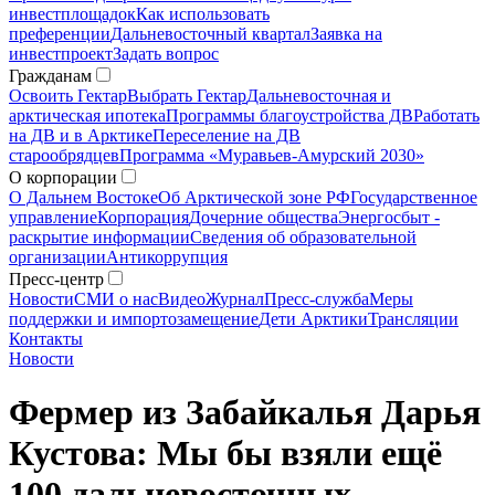
инвестплощадок
Как использовать
преференции
Дальневосточный квартал
Заявка на
инвестпроект
Задать вопрос
Гражданам
Освоить Гектар
Выбрать Гектар
Дальневосточная и
арктическая ипотека
Программы благоустройства ДВ
Работать
на ДВ и в Арктике
Переселение на ДВ
старообрядцев
Программа «Муравьев-Амурский 2030»
О корпорации
О Дальнем Востоке
Об Арктической зоне РФ
Государственное
управление
Корпорация
Дочерние общества
Энергосбыт -
раскрытие информации
Сведения об образовательной
организации
Антикоррупция
Пресс-центр
Новости
СМИ о нас
Видео
Журнал
Пресс-служба
Меры
поддержки и импортозамещение
Дети Арктики
Трансляции
Контакты
Новости
Фермер из Забайкалья Дарья
Кустова: Мы бы взяли ещё
100 дальневосточных