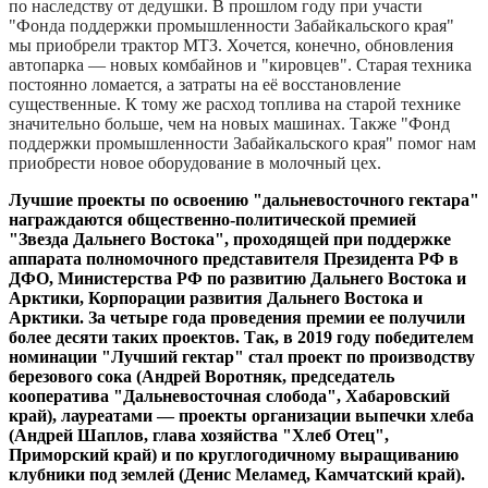
по наследству от дедушки. В прошлом году при участи
"Фонда поддержки промышленности Забайкальского края"
мы приобрели трактор МТЗ. Хочется, конечно, обновления
автопарка — новых комбайнов и "кировцев". Старая техника
постоянно ломается, а затраты на её восстановление
существенные. К тому же расход топлива на старой технике
значительно больше, чем на новых машинах. Также "Фонд
поддержки промышленности Забайкальского края" помог нам
приобрести новое оборудование в молочный цех.
Лучшие проекты по освоению "дальневосточного гектара"
награждаются общественно-политической премией
"Звезда Дальнего Востока", проходящей при поддержке
аппарата полномочного представителя Президента РФ в
ДФО, Министерства РФ по развитию Дальнего Востока и
Арктики, Корпорации развития Дальнего Востока и
Арктики. За четыре года проведения премии ее получили
более десяти таких проектов. Так, в 2019 году победителем
номинации "Лучший гектар" стал проект по производству
березового сока (Андрей Воротняк, председатель
кооператива "Дальневосточная слобода", Хабаровский
край), лауреатами — проекты организации выпечки хлеба
(Андрей Шаплов, глава хозяйства "Хлеб Отец",
Приморский край) и по круглогодичному выращиванию
клубники под землей (Денис Меламед, Камчатский край).