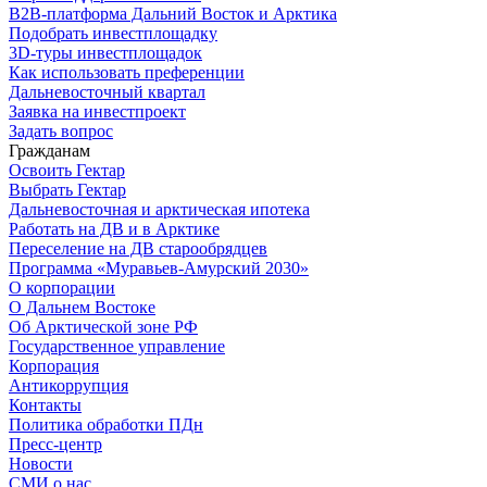
B2B-платформа Дальний Восток и Арктика
Подобрать инвестплощадку
3D-туры инвестплощадок
Как использовать преференции
Дальневосточный квартал
Заявка на инвестпроект
Задать вопрос
Гражданам
Освоить Гектар
Выбрать Гектар
Дальневосточная и арктическая ипотека
Работать на ДВ и в Арктике
Переселение на ДВ старообрядцев
Программа «Муравьев-Амурский 2030»
О корпорации
О Дальнем Востоке
Об Арктической зоне РФ
Государственное управление
Корпорация
Антикоррупция
Контакты
Политика обработки ПДн
Пресс-центр
Новости
СМИ о нас