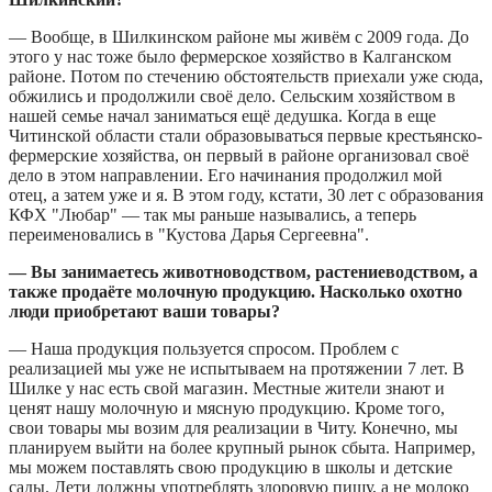
— Вообще, в Шилкинском районе мы живём с 2009 года. До
этого у нас тоже было фермерское хозяйство в Калганском
районе. Потом по стечению обстоятельств приехали уже сюда,
обжились и продолжили своё дело. Сельским хозяйством в
нашей семье начал заниматься ещё дедушка. Когда в еще
Читинской области стали образовываться первые крестьянско-
фермерские хозяйства, он первый в районе организовал своё
дело в этом направлении. Его начинания продолжил мой
отец, а затем уже и я. В этом году, кстати, 30 лет с образования
КФХ "Любар" — так мы раньше назывались, а теперь
переименовались в "Кустова Дарья Сергеевна".
— Вы занимаетесь животноводством, растениеводством, а
также продаёте молочную продукцию. Насколько охотно
люди приобретают ваши товары?
— Наша продукция пользуется спросом. Проблем с
реализацией мы уже не испытываем на протяжении 7 лет. В
Шилке у нас есть свой магазин. Местные жители знают и
ценят нашу молочную и мясную продукцию. Кроме того,
свои товары мы возим для реализации в Читу. Конечно, мы
планируем выйти на более крупный рынок сбыта. Например,
мы можем поставлять свою продукцию в школы и детские
сады. Дети должны употреблять здоровую пищу, а не молоко