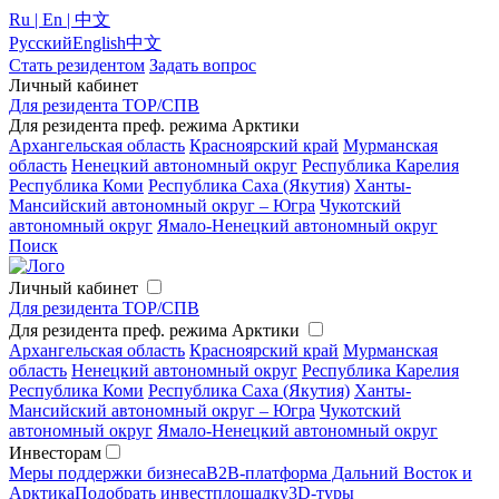
Ru | En | 中文
Русский
English
中文
Стать резидентом
Задать вопрос
Личный кабинет
Для резидента ТОР/СПВ
Для резидента преф. режима Арктики
Архангельская область
Красноярский край
Мурманская
область
Ненецкий автономный округ
Республика Карелия
Республика Коми
Республика Саха (Якутия)
Ханты-
Мансийский автономный округ – Югра
Чукотский
автономный округ
Ямало-Ненецкий автономный округ
Поиск
Личный кабинет
Для резидента ТОР/СПВ
Для резидента преф. режима Арктики
Архангельская область
Красноярский край
Мурманская
область
Ненецкий автономный округ
Республика Карелия
Республика Коми
Республика Саха (Якутия)
Ханты-
Мансийский автономный округ – Югра
Чукотский
автономный округ
Ямало-Ненецкий автономный округ
Инвесторам
Меры поддержки бизнеса
B2B-платформа Дальний Восток и
Арктика
Подобрать инвестплощадку
3D-туры