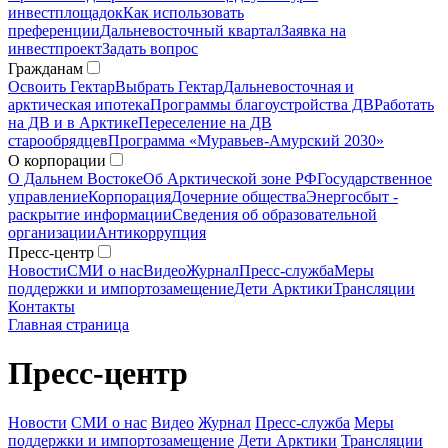
инвестплощадок
Как использовать
преференции
Дальневосточный квартал
Заявка на
инвестпроект
Задать вопрос
Гражданам
Освоить Гектар
Выбрать Гектар
Дальневосточная и
арктическая ипотека
Программы благоустройства ДВ
Работать
на ДВ и в Арктике
Переселение на ДВ
старообрядцев
Программа «Муравьев-Амурский 2030»
О корпорации
О Дальнем Востоке
Об Арктической зоне РФ
Государственное
управление
Корпорация
Дочерние общества
Энергосбыт -
раскрытие информации
Сведения об образовательной
организации
Антикоррупция
Пресс-центр
Новости
СМИ о нас
Видео
Журнал
Пресс-служба
Меры
поддержки и импортозамещение
Дети Арктики
Трансляции
Контакты
Главная страница
Пресс-центр
Новости
СМИ о нас
Видео
Журнал
Пресс-служба
Меры
поддержки и импортозамещение
Дети Арктики
Трансляции