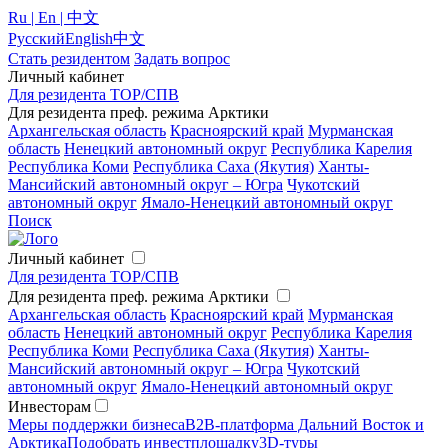
Ru | En | 中文
Русский
English
中文
Стать резидентом
Задать вопрос
Личный кабинет
Для резидента ТОР/СПВ
Для резидента преф. режима Арктики
Архангельская область
Красноярский край
Мурманская
область
Ненецкий автономный округ
Республика Карелия
Республика Коми
Республика Саха (Якутия)
Ханты-
Мансийский автономный округ – Югра
Чукотский
автономный округ
Ямало-Ненецкий автономный округ
Поиск
Личный кабинет
Для резидента ТОР/СПВ
Для резидента преф. режима Арктики
Архангельская область
Красноярский край
Мурманская
область
Ненецкий автономный округ
Республика Карелия
Республика Коми
Республика Саха (Якутия)
Ханты-
Мансийский автономный округ – Югра
Чукотский
автономный округ
Ямало-Ненецкий автономный округ
Инвесторам
Меры поддержки бизнеса
B2B-платформа Дальний Восток и
Арктика
Подобрать инвестплощадку
3D-туры