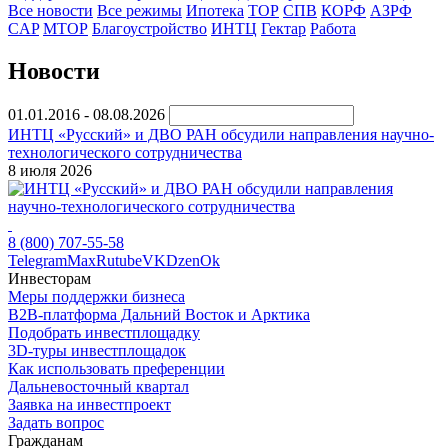
Все новости
Все режимы
Ипотека
ТОР
СПВ
КОРФ
АЗРФ
CAP
МТОР
Благоустройство
ИНТЦ
Гектар
Работа
Новости
01.01.2016 - 08.08.2026
ИНТЦ «Русский» и ДВО РАН обсудили направления научно-
технологического сотрудничества
8 июля 2026
8 (800) 707-55-58
Telegram
Max
Rutube
VK
Dzen
Ok
Инвесторам
Меры поддержки бизнеса
B2B-платформа Дальний Восток и Арктика
Подобрать инвестплощадку
3D-туры инвестплощадок
Как использовать преференции
Дальневосточный квартал
Заявка на инвестпроект
Задать вопрос
Гражданам