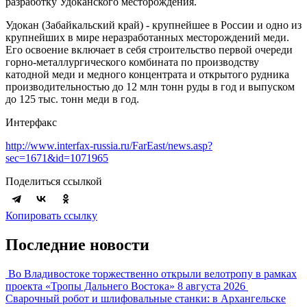
разработку Удоканского месторождения.
Удокан (Забайкальский край) - крупнейшее в России и одно из
крупнейших в мире неразработанных месторождений меди.
Его освоение включает в себя строительство первой очереди
горно-металлургического комбината по производству
катодной меди и медного концентрата и открытого рудника
производительностью до 12 млн тонн руды в год и выпуском
до 125 тыс. тонн меди в год.
Интерфакс
http://www.interfax-russia.ru/FarEast/news.asp?
sec=1671&id=1071965
Поделиться ссылкой
Копировать ссылку
Последние новости
Во Владивостоке торжественно открыли велотропу в рамках
проекта «Тропы Дальнего Востока»
8 августа 2026
Сварочный робот и шлифовальные станки: в Архангельске