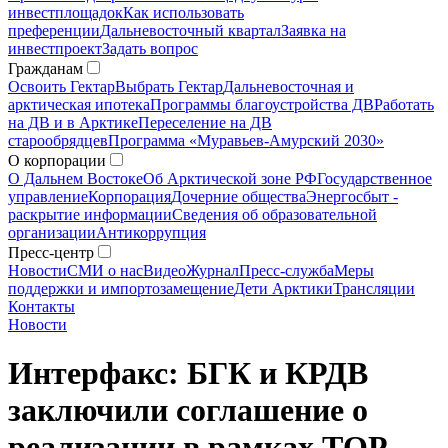
инвестплощадок
Как использовать
преференции
Дальневосточный квартал
Заявка на
инвестпроект
Задать вопрос
Гражданам
Освоить Гектар
Выбрать Гектар
Дальневосточная и
арктическая ипотека
Программы благоустройства ДВ
Работать
на ДВ и в Арктике
Переселение на ДВ
старообрядцев
Программа «Муравьев-Амурский 2030»
О корпорации
О Дальнем Востоке
Об Арктической зоне РФ
Государственное
управление
Корпорация
Дочерние общества
Энергосбыт -
раскрытие информации
Сведения об образовательной
организации
Антикоррупция
Пресс-центр
Новости
СМИ о нас
Видео
Журнал
Пресс-служба
Меры
поддержки и импортозамещение
Дети Арктики
Трансляции
Контакты
Новости
Интерфакс: БГК и КРДВ
заключили соглашение о
реализации в рамках ТОР