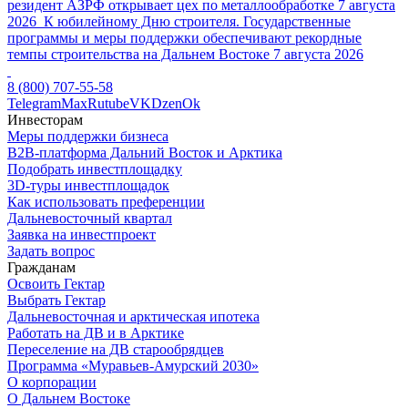
резидент АЗРФ открывает цех по металлообработке
7 августа
2026
К юбилейному Дню строителя. Государственные
программы и меры поддержки обеспечивают рекордные
темпы строительства на Дальнем Востоке
7 августа 2026
8 (800) 707-55-58
Telegram
Max
Rutube
VK
Dzen
Ok
Инвесторам
Меры поддержки бизнеса
B2B-платформа Дальний Восток и Арктика
Подобрать инвестплощадку
3D-туры инвестплощадок
Как использовать преференции
Дальневосточный квартал
Заявка на инвестпроект
Задать вопрос
Гражданам
Освоить Гектар
Выбрать Гектар
Дальневосточная и арктическая ипотека
Работать на ДВ и в Арктике
Переселение на ДВ старообрядцев
Программа «Муравьев-Амурский 2030»
О корпорации
О Дальнем Востоке