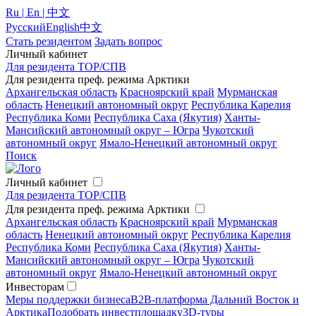
Ru | En | 中文
Русский
English
中文
Стать резидентом
Задать вопрос
Личный кабинет
Для резидента ТОР/СПВ
Для резидента преф. режима Арктики
Архангельская область
Красноярский край
Мурманская
область
Ненецкий автономный округ
Республика Карелия
Республика Коми
Республика Саха (Якутия)
Ханты-
Мансийский автономный округ – Югра
Чукотский
автономный округ
Ямало-Ненецкий автономный округ
Поиск
Личный кабинет
Для резидента ТОР/СПВ
Для резидента преф. режима Арктики
Архангельская область
Красноярский край
Мурманская
область
Ненецкий автономный округ
Республика Карелия
Республика Коми
Республика Саха (Якутия)
Ханты-
Мансийский автономный округ – Югра
Чукотский
автономный округ
Ямало-Ненецкий автономный округ
Инвесторам
Меры поддержки бизнеса
B2B-платформа Дальний Восток и
Арктика
Подобрать инвестплощадку
3D-туры