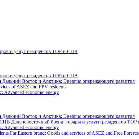
аров и услуг резидентов ТОР и СПВ
аров и услуг резидентов ТОР и СПВ
Дальний Восток и Арктика: Энергия опережающего развития
rvices of ASEZ and FPV residents
tic: Advanced economic energy
Дальний Восток и Арктика: Энергия опережающего развития
Дальневосточный бренд: товары и услуги резидентов ТОР
tic: Advanced economic energy
Far Eastern brand: Goods and services of ASEZ and Free Port res