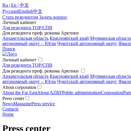
Ru | En | 中文
Русский
English
中文
Стать резидентом
Задать вопрос
Личный кабинет
Для резидента ТОР/СПВ
Для резидента преф. режима Арктики
Архангельская область
Красноярский край
Мурманская област
автономный округ – Югра
Чукотский автономный округ
Ямало
Поиск
Личный кабинет
Для резидента ТОР/СПВ
Для резидента преф. режима Арктики
Архангельская область
Красноярский край
Мурманская област
автономный округ – Югра
Чукотский автономный округ
Ямало
About corporation
About the Far East
About AZRF
Public administration
Corporation
Part
Press center
News
Magazine
Press service
Contacts
Home
Press center