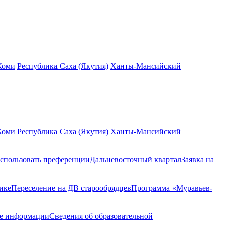
Коми
Республика Саха (Якутия)
Ханты-Мансийский
Коми
Республика Саха (Якутия)
Ханты-Мансийский
спользовать преференции
Дальневосточный квартал
Заявка на
ике
Переселение на ДВ старообрядцев
Программа «Муравьев-
ие информации
Сведения об образовательной