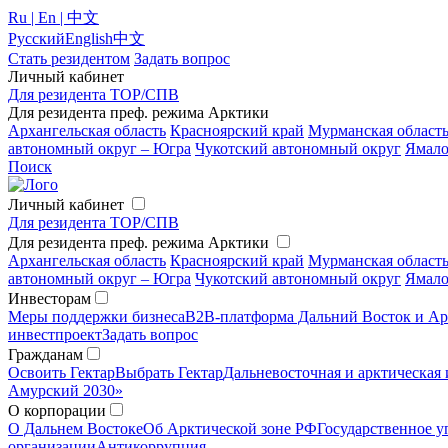
Ru | En | 中文
Русский
English
中文
Стать резидентом
Задать вопрос
Личный кабинет
Для резидента ТОР/СПВ
Для резидента преф. режима Арктики
Архангельская область
Красноярский край
Мурманская област
автономный округ – Югра
Чукотский автономный округ
Ямало
Поиск
Личный кабинет
Для резидента ТОР/СПВ
Для резидента преф. режима Арктики
Архангельская область
Красноярский край
Мурманская област
автономный округ – Югра
Чукотский автономный округ
Ямало
Инвесторам
Меры поддержки бизнеса
B2B-платформа Дальний Восток и Ар
инвестпроект
Задать вопрос
Гражданам
Освоить Гектар
Выбрать Гектар
Дальневосточная и арктическая 
Амурский 2030»
О корпорации
О Дальнем Востоке
Об Арктической зоне РФ
Государственное у
организации
Антикоррупция