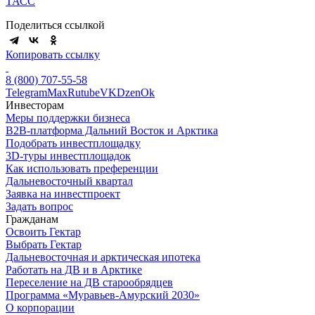
ТАСС
Поделиться ссылкой
Копировать ссылку
8 (800) 707-55-58
Telegram
Max
Rutube
VK
Dzen
Ok
Инвесторам
Меры поддержки бизнеса
B2B-платформа Дальний Восток и Арктика
Подобрать инвестплощадку
3D-туры инвестплощадок
Как использовать преференции
Дальневосточный квартал
Заявка на инвестпроект
Задать вопрос
Гражданам
Освоить Гектар
Выбрать Гектар
Дальневосточная и арктическая ипотека
Работать на ДВ и в Арктике
Переселение на ДВ старообрядцев
Программа «Муравьев-Амурский 2030»
О корпорации