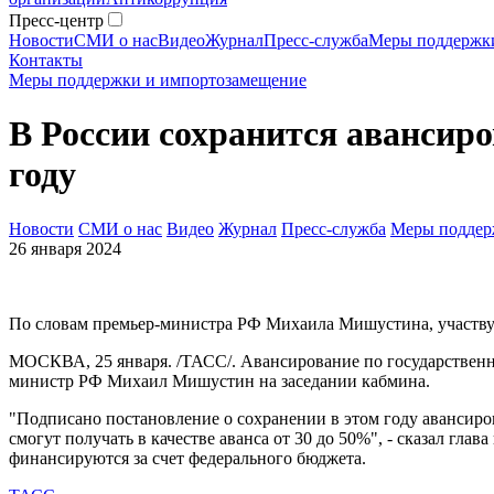
Пресс-центр
Новости
СМИ о нас
Видео
Журнал
Пресс-служба
Меры поддержк
Контакты
Меры поддержки и импортозамещение
В России сохранится авансиро
году
Новости
СМИ о нас
Видео
Журнал
Пресс-служба
Меры поддер
26 января 2024
По словам премьер-министра РФ Михаила Мишустина, участвую
МОСКВА, 25 января. /ТАСС/. Авансирование по государственны
министр РФ Михаил Мишустин на заседании кабмина.
"Подписано постановление о сохранении в этом году авансиро
смогут получать в качестве аванса от 30 до 50%", - сказал гл
финансируются за счет федерального бюджета.