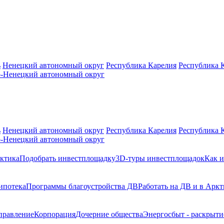
ь
Ненецкий автономный округ
Республика Карелия
Республика 
-Ненецкий автономный округ
ь
Ненецкий автономный округ
Республика Карелия
Республика 
-Ненецкий автономный округ
ктика
Подобрать инвестплощадку
3D-туры инвестплощадок
Как и
ипотека
Программы благоустройства ДВ
Работать на ДВ и в Аркт
правление
Корпорация
Дочерние общества
Энергосбыт - раскрыт