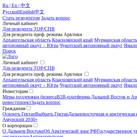
Ru | En | 中文
Русский
English
中文
Стать резидентом
Задать вопрос
Личный кабинет
Для резидента ТОР/СПВ
Для резидента преф. режима Арктики
Архангельская область
Красноярский край
Мурманская област
автономный округ – Югра
Чукотский автономный округ
Ямало
Поиск
Личный кабинет
Для резидента ТОР/СПВ
Для резидента преф. режима Арктики
Архангельская область
Красноярский край
Мурманская област
автономный округ – Югра
Чукотский автономный округ
Ямало
Инвесторам
Меры поддержки бизнеса
B2B-платформа Дальний Восток и Ар
инвестпроект
Задать вопрос
Гражданам
Освоить Гектар
Выбрать Гектар
Дальневосточная и арктическая 
Амурский 2030»
О корпорации
О Дальнем Востоке
Об Арктической зоне РФ
Государственное у
организации
Антикоррупция