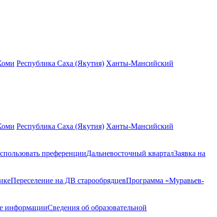
Коми
Республика Саха (Якутия)
Ханты-Мансийский
Коми
Республика Саха (Якутия)
Ханты-Мансийский
спользовать преференции
Дальневосточный квартал
Заявка на
ике
Переселение на ДВ старообрядцев
Программа «Муравьев-
ие информации
Сведения об образовательной