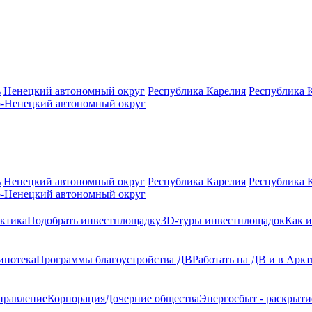
ь
Ненецкий автономный округ
Республика Карелия
Республика 
-Ненецкий автономный округ
ь
Ненецкий автономный округ
Республика Карелия
Республика 
-Ненецкий автономный округ
ктика
Подобрать инвестплощадку
3D-туры инвестплощадок
Как и
ипотека
Программы благоустройства ДВ
Работать на ДВ и в Аркт
правление
Корпорация
Дочерние общества
Энергосбыт - раскрыт