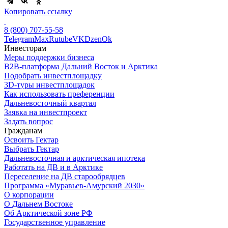
Копировать ссылку
8 (800) 707-55-58
Telegram
Max
Rutube
VK
Dzen
Ok
Инвесторам
Меры поддержки бизнеса
B2B-платформа Дальний Восток и Арктика
Подобрать инвестплощадку
3D-туры инвестплощадок
Как использовать преференции
Дальневосточный квартал
Заявка на инвестпроект
Задать вопрос
Гражданам
Освоить Гектар
Выбрать Гектар
Дальневосточная и арктическая ипотека
Работать на ДВ и в Арктике
Переселение на ДВ старообрядцев
Программа «Муравьев-Амурский 2030»
О корпорации
О Дальнем Востоке
Об Арктической зоне РФ
Государственное управление