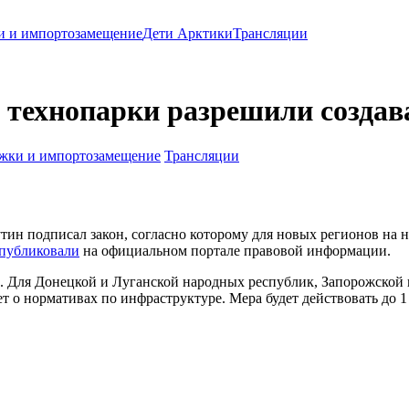
и и импортозамещение
Дети Арктики
Трансляции
а технопарки разрешили созда
жки и импортозамещение
Трансляции
н подписал закон, согласно которому для новых регионов на н
публиковали
на официальном портале правовой информации.
 Для Донецкой и Луганской народных республик, Запорожской и
т о нормативах по инфраструктуре. Мера будет действовать до 1 