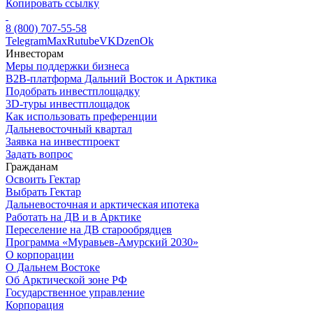
Копировать ссылку
8 (800) 707-55-58
Telegram
Max
Rutube
VK
Dzen
Ok
Инвесторам
Меры поддержки бизнеса
B2B-платформа Дальний Восток и Арктика
Подобрать инвестплощадку
3D-туры инвестплощадок
Как использовать преференции
Дальневосточный квартал
Заявка на инвестпроект
Задать вопрос
Гражданам
Освоить Гектар
Выбрать Гектар
Дальневосточная и арктическая ипотека
Работать на ДВ и в Арктике
Переселение на ДВ старообрядцев
Программа «Муравьев-Амурский 2030»
О корпорации
О Дальнем Востоке
Об Арктической зоне РФ
Государственное управление
Корпорация