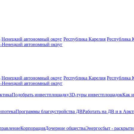
ь
Ненецкий автономный округ
Республика Карелия
Республика 
-Ненецкий автономный округ
ь
Ненецкий автономный округ
Республика Карелия
Республика 
-Ненецкий автономный округ
ктика
Подобрать инвестплощадку
3D-туры инвестплощадок
Как и
ипотека
Программы благоустройства ДВ
Работать на ДВ и в Аркт
правление
Корпорация
Дочерние общества
Энергосбыт - раскрыт