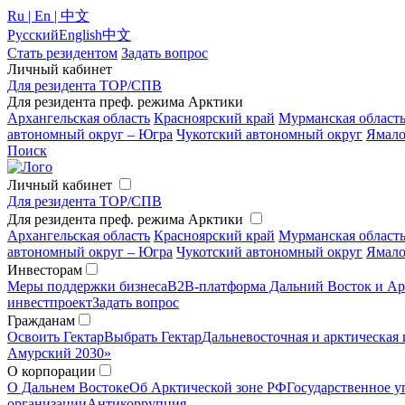
Ru | En | 中文
Русский
English
中文
Стать резидентом
Задать вопрос
Личный кабинет
Для резидента ТОР/СПВ
Для резидента преф. режима Арктики
Архангельская область
Красноярский край
Мурманская област
автономный округ – Югра
Чукотский автономный округ
Ямало
Поиск
Личный кабинет
Для резидента ТОР/СПВ
Для резидента преф. режима Арктики
Архангельская область
Красноярский край
Мурманская област
автономный округ – Югра
Чукотский автономный округ
Ямало
Инвесторам
Меры поддержки бизнеса
B2B-платформа Дальний Восток и Ар
инвестпроект
Задать вопрос
Гражданам
Освоить Гектар
Выбрать Гектар
Дальневосточная и арктическая 
Амурский 2030»
О корпорации
О Дальнем Востоке
Об Арктической зоне РФ
Государственное у
организации
Антикоррупция