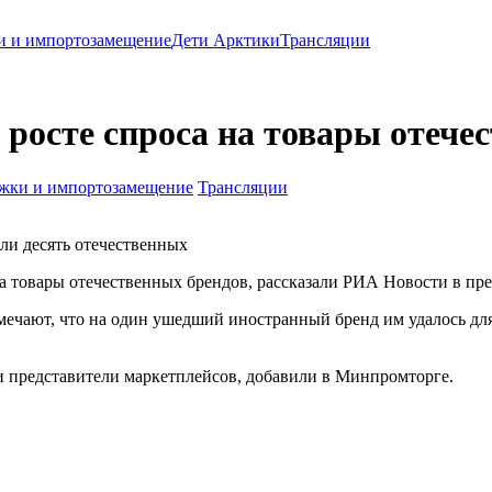
и и импортозамещение
Дети Арктики
Трансляции
 росте спроса на товары отече
жки и импортозамещение
Трансляции
ли десять отечественных
а товары отечественных брендов, рассказали РИА Новости в пр
тмечают, что на один ушедший иностранный бренд им удалось дл
и представители маркетплейсов, добавили в Минпромторге.