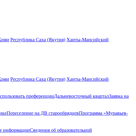
Коми
Республика Саха (Якутия)
Ханты-Мансийский
Коми
Республика Саха (Якутия)
Ханты-Мансийский
спользовать преференции
Дальневосточный квартал
Заявка на
ике
Переселение на ДВ старообрядцев
Программа «Муравьев-
ие информации
Сведения об образовательной