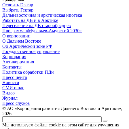
Освоить Гектар
Выбрать Гектар
Дальневосточная и арктическая ипотека
Работать на ДВ и в Арктике
Переселение на ДВ старообрядцев
Программа «Муравьев-Амурский 2030»
О корпорации
О Дальнем Востоке
Об Арктической зоне РФ
Государственное управление
Корпорация
Антикоррупция
Контакты
Политика обработки ПДн
Пресс-центр
Новости
СМИ о нас
Видео
Журнал
Пресс-служба
© АО «Корпорация развития Дальнего Востока и Арктики»,
2026
Мы используем файлы cookie на этом сайте для улучшения