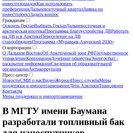
инвестплощадок
Как использовать
преференции
Дальневосточный квартал
Заявка на
инвестпроект
Задать вопрос
Гражданам
Освоить Гектар
Выбрать Гектар
Дальневосточная и
арктическая ипотека
Программы благоустройства ДВ
Работать
на ДВ и в Арктике
Переселение на ДВ
старообрядцев
Программа «Муравьев-Амурский 2030»
О корпорации
О Дальнем Востоке
Об Арктической зоне РФ
Государственное
управление
Корпорация
Дочерние общества
Энергосбыт -
раскрытие информации
Сведения об образовательной
организации
Антикоррупция
Пресс-центр
Новости
СМИ о нас
Видео
Журнал
Пресс-служба
Меры
поддержки и импортозамещение
Дети Арктики
Трансляции
Контакты
Меры поддержки и импортозамещение
В МГТУ имени Баумана
разработали топливный бак
для наноспутников