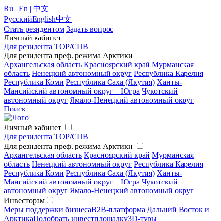
Ru | En | 中文
Русский
English
中文
Стать резидентом
Задать вопрос
Личный кабинет
Для резидента ТОР/СПВ
Для резидента преф. режима Арктики
Архангельская область
Красноярский край
Мурманская
область
Ненецкий автономный округ
Республика Карелия
Республика Коми
Республика Саха (Якутия)
Ханты-
Мансийский автономный округ – Югра
Чукотский
автономный округ
Ямало-Ненецкий автономный округ
Поиск
Личный кабинет
Для резидента ТОР/СПВ
Для резидента преф. режима Арктики
Архангельская область
Красноярский край
Мурманская
область
Ненецкий автономный округ
Республика Карелия
Республика Коми
Республика Саха (Якутия)
Ханты-
Мансийский автономный округ – Югра
Чукотский
автономный округ
Ямало-Ненецкий автономный округ
Инвесторам
Меры поддержки бизнеса
B2B-платформа Дальний Восток и
Арктика
Подобрать инвестплощадку
3D-туры