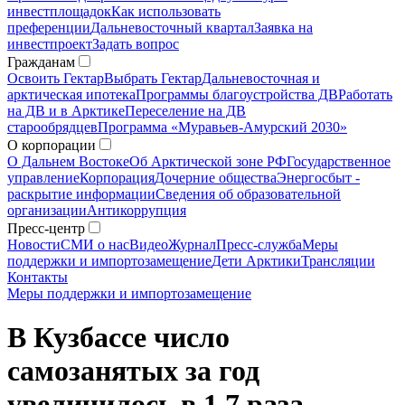
инвестплощадок
Как использовать
преференции
Дальневосточный квартал
Заявка на
инвестпроект
Задать вопрос
Гражданам
Освоить Гектар
Выбрать Гектар
Дальневосточная и
арктическая ипотека
Программы благоустройства ДВ
Работать
на ДВ и в Арктике
Переселение на ДВ
старообрядцев
Программа «Муравьев-Амурский 2030»
О корпорации
О Дальнем Востоке
Об Арктической зоне РФ
Государственное
управление
Корпорация
Дочерние общества
Энергосбыт -
раскрытие информации
Сведения об образовательной
организации
Антикоррупция
Пресс-центр
Новости
СМИ о нас
Видео
Журнал
Пресс-служба
Меры
поддержки и импортозамещение
Дети Арктики
Трансляции
Контакты
Меры поддержки и импортозамещение
В Кузбассе число
самозанятых за год
увеличилось в 1,7 раза