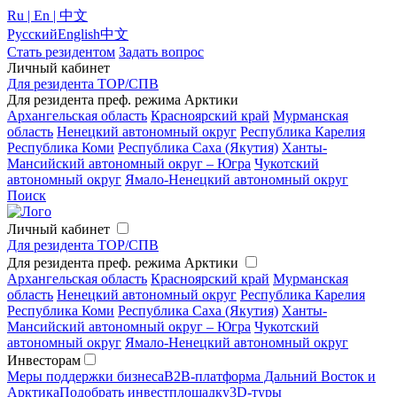
Ru | En | 中文
Русский
English
中文
Стать резидентом
Задать вопрос
Личный кабинет
Для резидента ТОР/СПВ
Для резидента преф. режима Арктики
Архангельская область
Красноярский край
Мурманская
область
Ненецкий автономный округ
Республика Карелия
Республика Коми
Республика Саха (Якутия)
Ханты-
Мансийский автономный округ – Югра
Чукотский
автономный округ
Ямало-Ненецкий автономный округ
Поиск
Личный кабинет
Для резидента ТОР/СПВ
Для резидента преф. режима Арктики
Архангельская область
Красноярский край
Мурманская
область
Ненецкий автономный округ
Республика Карелия
Республика Коми
Республика Саха (Якутия)
Ханты-
Мансийский автономный округ – Югра
Чукотский
автономный округ
Ямало-Ненецкий автономный округ
Инвесторам
Меры поддержки бизнеса
B2B-платформа Дальний Восток и
Арктика
Подобрать инвестплощадку
3D-туры