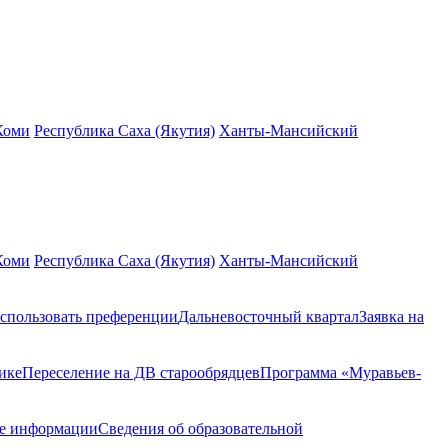
Коми
Республика Саха (Якутия)
Ханты-Мансийский
Коми
Республика Саха (Якутия)
Ханты-Мансийский
спользовать преференции
Дальневосточный квартал
Заявка на
ике
Переселение на ДВ старообрядцев
Программа «Муравьев-
ие информации
Сведения об образовательной