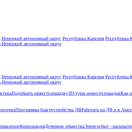
ь
Ненецкий автономный округ
Республика Карелия
Республика 
-Ненецкий автономный округ
ь
Ненецкий автономный округ
Республика Карелия
Республика 
-Ненецкий автономный округ
ктика
Подобрать инвестплощадку
3D-туры инвестплощадок
Как и
ипотека
Программы благоустройства ДВ
Работать на ДВ и в Аркт
правление
Корпорация
Дочерние общества
Энергосбыт - раскрыт