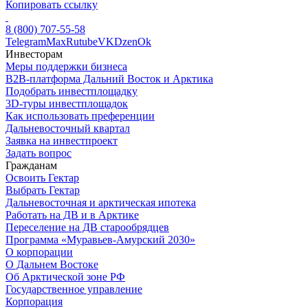
Копировать ссылку
8 (800) 707-55-58
Telegram
Max
Rutube
VK
Dzen
Ok
Инвесторам
Меры поддержки бизнеса
B2B-платформа Дальний Восток и Арктика
Подобрать инвестплощадку
3D-туры инвестплощадок
Как использовать преференции
Дальневосточный квартал
Заявка на инвестпроект
Задать вопрос
Гражданам
Освоить Гектар
Выбрать Гектар
Дальневосточная и арктическая ипотека
Работать на ДВ и в Арктике
Переселение на ДВ старообрядцев
Программа «Муравьев-Амурский 2030»
О корпорации
О Дальнем Востоке
Об Арктической зоне РФ
Государственное управление
Корпорация