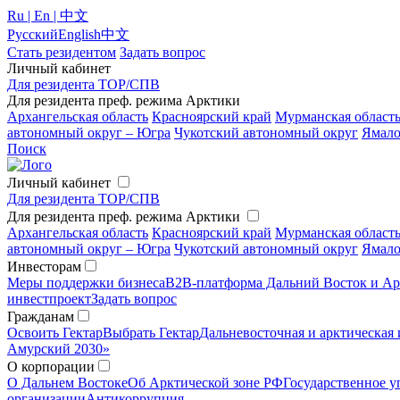
Ru | En | 中文
Русский
English
中文
Стать резидентом
Задать вопрос
Личный кабинет
Для резидента ТОР/СПВ
Для резидента преф. режима Арктики
Архангельская область
Красноярский край
Мурманская област
автономный округ – Югра
Чукотский автономный округ
Ямало
Поиск
Личный кабинет
Для резидента ТОР/СПВ
Для резидента преф. режима Арктики
Архангельская область
Красноярский край
Мурманская област
автономный округ – Югра
Чукотский автономный округ
Ямало
Инвесторам
Меры поддержки бизнеса
B2B-платформа Дальний Восток и Ар
инвестпроект
Задать вопрос
Гражданам
Освоить Гектар
Выбрать Гектар
Дальневосточная и арктическая 
Амурский 2030»
О корпорации
О Дальнем Востоке
Об Арктической зоне РФ
Государственное у
организации
Антикоррупция