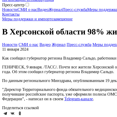
Пресс-центр
Новости
СМИ о нас
Видео
Журнал
Пресс-служба
Меры поддержк
Контакты
Меры поддержки и импортозамещение
В Херсонской области 98% ж
Новости
СМИ о нас
Видео
Журнал
Пресс-служба
Меры поддер
11 января 2024
Как сообщил губернатор региона Владимир Сальдо, работники
ГЕНИЧЕСК, 9 января. /ТАСС/. Почти все жители Херсонской о
года. Об этом сообщил губернатор региона Владимир Сальдо.
По данным регионального Минздрава, опубликованным 19 дека
"Директор Территориального фонда обязательного медицинског
получившие российские паспорта, уже оформили полисы ОМС. Ч
Федерации", - написал он в своем
Telegram-канале
.
Поделиться ссылкой