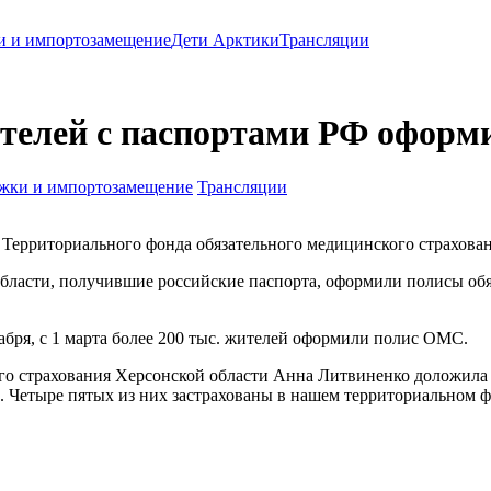
и и импортозамещение
Дети Арктики
Трансляции
ителей с паспортами РФ офор
жки и импортозамещение
Трансляции
 Территориального фонда обязательного медицинского страхова
бласти, получившие российские паспорта, оформили полисы обя
бря, с 1 марта более 200 тыс. жителей оформили полис ОМС.
о страхования Херсонской области Анна Литвиненко доложила мн
етыре пятых из них застрахованы в нашем территориальном фон