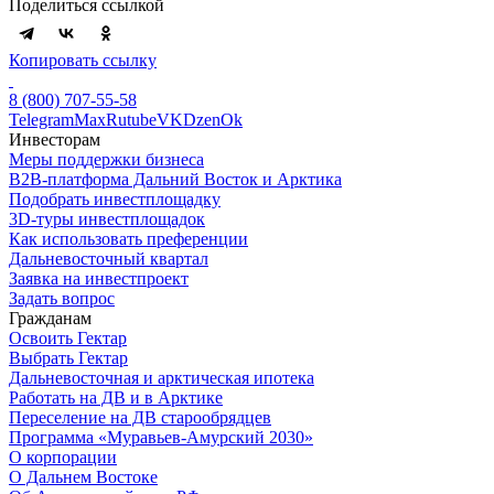
Поделиться ссылкой
Копировать ссылку
8 (800) 707-55-58
Telegram
Max
Rutube
VK
Dzen
Ok
Инвесторам
Меры поддержки бизнеса
B2B-платформа Дальний Восток и Арктика
Подобрать инвестплощадку
3D-туры инвестплощадок
Как использовать преференции
Дальневосточный квартал
Заявка на инвестпроект
Задать вопрос
Гражданам
Освоить Гектар
Выбрать Гектар
Дальневосточная и арктическая ипотека
Работать на ДВ и в Арктике
Переселение на ДВ старообрядцев
Программа «Муравьев-Амурский 2030»
О корпорации
О Дальнем Востоке