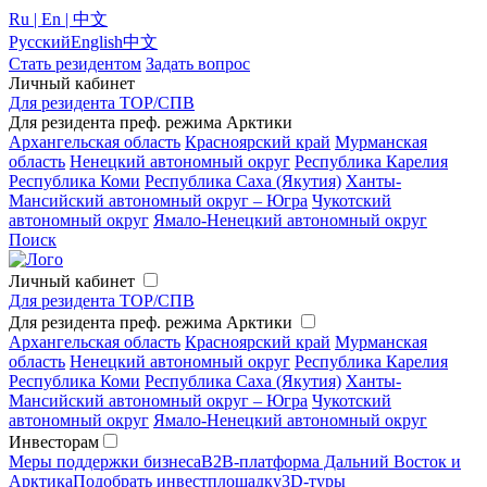
Ru | En | 中文
Русский
English
中文
Стать резидентом
Задать вопрос
Личный кабинет
Для резидента ТОР/СПВ
Для резидента преф. режима Арктики
Архангельская область
Красноярский край
Мурманская
область
Ненецкий автономный округ
Республика Карелия
Республика Коми
Республика Саха (Якутия)
Ханты-
Мансийский автономный округ – Югра
Чукотский
автономный округ
Ямало-Ненецкий автономный округ
Поиск
Личный кабинет
Для резидента ТОР/СПВ
Для резидента преф. режима Арктики
Архангельская область
Красноярский край
Мурманская
область
Ненецкий автономный округ
Республика Карелия
Республика Коми
Республика Саха (Якутия)
Ханты-
Мансийский автономный округ – Югра
Чукотский
автономный округ
Ямало-Ненецкий автономный округ
Инвесторам
Меры поддержки бизнеса
B2B-платформа Дальний Восток и
Арктика
Подобрать инвестплощадку
3D-туры