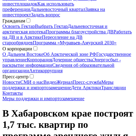
инвестплощадок
Как использовать
преференции
Дальневосточный квартал
Заявка на
инвестпроект
Задать вопрос
Гражданам
Освоить Гектар
Выбрать Гектар
Дальневосточная и
арктическая ипотека
Программы благоустройства ДВ
Работать
на ДВ и в Арктике
Переселение на ДВ
старообрядцев
Программа «Муравьев-Амурский 2030»
О корпорации
О Дальнем Востоке
Об Арктической зоне РФ
Государственное
управление
Корпорация
Дочерние общества
Энергосбыт -
раскрытие информации
Сведения об образовательной
организации
Антикоррупция
Пресс-центр
Новости
СМИ о нас
Видео
Журнал
Пресс-служба
Меры
поддержки и импортозамещение
Дети Арктики
Трансляции
Контакты
Меры поддержки и импортозамещение
В Хабаровском крае построят
1,7 тыс. квартир по
программе арендного жилья