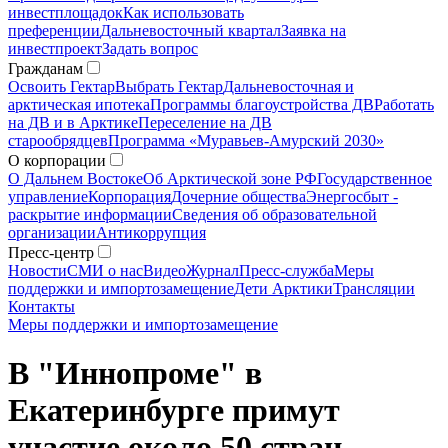
инвестплощадок
Как использовать
преференции
Дальневосточный квартал
Заявка на
инвестпроект
Задать вопрос
Гражданам
Освоить Гектар
Выбрать Гектар
Дальневосточная и
арктическая ипотека
Программы благоустройства ДВ
Работать
на ДВ и в Арктике
Переселение на ДВ
старообрядцев
Программа «Муравьев-Амурский 2030»
О корпорации
О Дальнем Востоке
Об Арктической зоне РФ
Государственное
управление
Корпорация
Дочерние общества
Энергосбыт -
раскрытие информации
Сведения об образовательной
организации
Антикоррупция
Пресс-центр
Новости
СМИ о нас
Видео
Журнал
Пресс-служба
Меры
поддержки и импортозамещение
Дети Арктики
Трансляции
Контакты
Меры поддержки и импортозамещение
В "Иннопроме" в
Екатеринбурге примут
участие около 50 стран