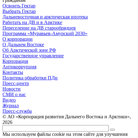
Гражданам
Освоить Гектар
Выбрать Гектар
Дальневосточная и арктическая ипотека
Работать на ДВ и в Арктике
Переселение на ДВ старообрядцев
Программа «Муравьев-Амурский 2030»
О корпорации
О Дальнем Востоке
Об Арктической зоне РФ
Государственное управление
Корпорация
Антикоррупция
Контакты
Политика обработки ПДн
Пресс-центр
Новости
СМИ о нас
Видео
Журнал
Пресс-служба
© АО «Корпорация развития Дальнего Востока и Арктики»,
2026
Мы используем файлы cookie на этом сайте для улучшения