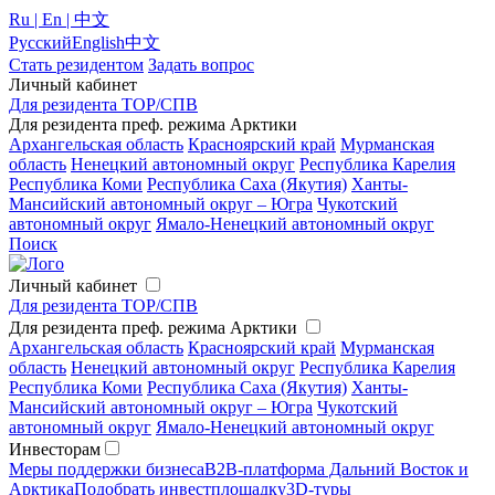
Ru | En | 中文
Русский
English
中文
Стать резидентом
Задать вопрос
Личный кабинет
Для резидента ТОР/СПВ
Для резидента преф. режима Арктики
Архангельская область
Красноярский край
Мурманская
область
Ненецкий автономный округ
Республика Карелия
Республика Коми
Республика Саха (Якутия)
Ханты-
Мансийский автономный округ – Югра
Чукотский
автономный округ
Ямало-Ненецкий автономный округ
Поиск
Личный кабинет
Для резидента ТОР/СПВ
Для резидента преф. режима Арктики
Архангельская область
Красноярский край
Мурманская
область
Ненецкий автономный округ
Республика Карелия
Республика Коми
Республика Саха (Якутия)
Ханты-
Мансийский автономный округ – Югра
Чукотский
автономный округ
Ямало-Ненецкий автономный округ
Инвесторам
Меры поддержки бизнеса
B2B-платформа Дальний Восток и
Арктика
Подобрать инвестплощадку
3D-туры