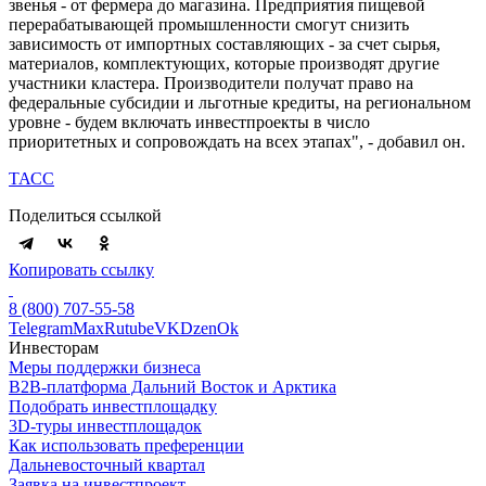
звенья - от фермера до магазина. Предприятия пищевой
перерабатывающей промышленности смогут снизить
зависимость от импортных составляющих - за счет сырья,
материалов, комплектующих, которые производят другие
участники кластера. Производители получат право на
федеральные субсидии и льготные кредиты, на региональном
уровне - будем включать инвестпроекты в число
приоритетных и сопровождать на всех этапах", - добавил он.
ТАСС
Поделиться ссылкой
Копировать ссылку
8 (800) 707-55-58
Telegram
Max
Rutube
VK
Dzen
Ok
Инвесторам
Меры поддержки бизнеса
B2B-платформа Дальний Восток и Арктика
Подобрать инвестплощадку
3D-туры инвестплощадок
Как использовать преференции
Дальневосточный квартал
Заявка на инвестпроект