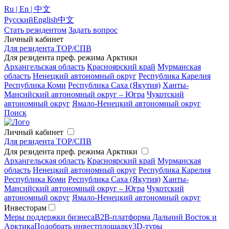
Ru | En | 中文
Русский
English
中文
Стать резидентом
Задать вопрос
Личный кабинет
Для резидента ТОР/СПВ
Для резидента преф. режима Арктики
Архангельская область
Красноярский край
Мурманская
область
Ненецкий автономный округ
Республика Карелия
Республика Коми
Республика Саха (Якутия)
Ханты-
Мансийский автономный округ – Югра
Чукотский
автономный округ
Ямало-Ненецкий автономный округ
Поиск
Личный кабинет
Для резидента ТОР/СПВ
Для резидента преф. режима Арктики
Архангельская область
Красноярский край
Мурманская
область
Ненецкий автономный округ
Республика Карелия
Республика Коми
Республика Саха (Якутия)
Ханты-
Мансийский автономный округ – Югра
Чукотский
автономный округ
Ямало-Ненецкий автономный округ
Инвесторам
Меры поддержки бизнеса
B2B-платформа Дальний Восток и
Арктика
Подобрать инвестплощадку
3D-туры