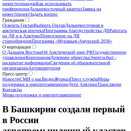
инвестплощадок
Как использовать
преференции
Дальневосточный квартал
Заявка на
инвестпроект
Задать вопрос
Гражданам
Освоить Гектар
Выбрать Гектар
Дальневосточная и
арктическая ипотека
Программы благоустройства ДВ
Работать
на ДВ и в Арктике
Переселение на ДВ
старообрядцев
Программа «Муравьев-Амурский 2030»
О корпорации
О Дальнем Востоке
Об Арктической зоне РФ
Государственное
управление
Корпорация
Дочерние общества
Энергосбыт -
раскрытие информации
Сведения об образовательной
организации
Антикоррупция
Пресс-центр
Новости
СМИ о нас
Видео
Журнал
Пресс-служба
Меры
поддержки и импортозамещение
Дети Арктики
Трансляции
Контакты
Меры поддержки и импортозамещение
В Башкирии создали первый
в России
агропромышленный кластер