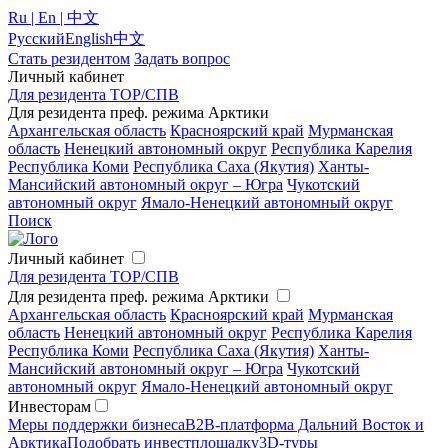
Ru | En | 中文
Русский
English
中文
Стать резидентом
Задать вопрос
Личный кабинет
Для резидента ТОР/СПВ
Для резидента преф. режима Арктики
Архангельская область
Красноярский край
Мурманская
область
Ненецкий автономный округ
Республика Карелия
Республика Коми
Республика Саха (Якутия)
Ханты-
Мансийский автономный округ – Югра
Чукотский
автономный округ
Ямало-Ненецкий автономный округ
Поиск
Личный кабинет
Для резидента ТОР/СПВ
Для резидента преф. режима Арктики
Архангельская область
Красноярский край
Мурманская
область
Ненецкий автономный округ
Республика Карелия
Республика Коми
Республика Саха (Якутия)
Ханты-
Мансийский автономный округ – Югра
Чукотский
автономный округ
Ямало-Ненецкий автономный округ
Инвесторам
Меры поддержки бизнеса
B2B-платформа Дальний Восток и
Арктика
Подобрать инвестплощадку
3D-туры