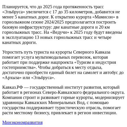
Планируется, что до 2025 года протяженность трасс
«Эльбруса» увеличится с 17 до 35 километров, добавится не
менее 5 канатных дорог. К открытию курорта «Мамисон» в
горнолыжном сезоне 2024/2025 предполагается построить
базовую инфраструктуру: две канатные дороги и 20 км
горнолыжных трасс. На «Ведучи» к 2025 году будут введены
в эксплуатацию 13 новых горнолыжных трасс и четыре
канатных дороги.
Упростить путь туриста на курорты Северного Кавказа
помогает услуга мультимодальных перевозок, которая
работает при поддержке нацпроекта «Туризм и индустрия
гостеприимства». Чтобы добраться к месту отдыха,
достаточно приобрести единый билет на самолет и автобус до
«Архыза» или «Эльбруса».
Кавказ.РФ — государственный институт развития, который
работает в регионах Северо-Кавказского федерального округа.
Компания строит и развивает горные курорты, модернизирует
здравницы Кавказских Минеральных Вод, с помощью
государства поддерживает туристическую отрасль, помогает
расти местному бизнесу, привлекает в регион инвестиции.
Минэкономразвития