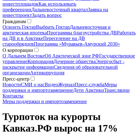
инвестплощадок
Как использовать
преференции
Дальневосточный квартал
Заявка на
инвестпроект
Задать вопрос
Гражданам
Освоить Гектар
Выбрать Гектар
Дальневосточная и
арктическая ипотека
Программы благоустройства ДВ
Работать
на ДВ и в Арктике
Переселение на ДВ
старообрядцев
Программа «Муравьев-Амурский 2030»
О корпорации
О Дальнем Востоке
Об Арктической зоне РФ
Государственное
управление
Корпорация
Дочерние общества
Энергосбыт -
раскрытие информации
Сведения об образовательной
организации
Антикоррупция
Пресс-центр
Новости
СМИ о нас
Видео
Журнал
Пресс-служба
Меры
поддержки и импортозамещение
Дети Арктики
Трансляции
Контакты
Меры поддержки и импортозамещение
Турпоток на курорты
Кавказ.РФ вырос на 17%