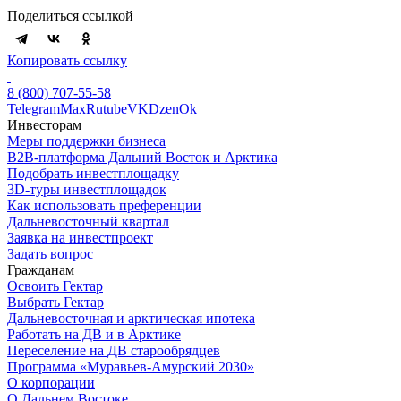
Поделиться ссылкой
Копировать ссылку
8 (800) 707-55-58
Telegram
Max
Rutube
VK
Dzen
Ok
Инвесторам
Меры поддержки бизнеса
B2B-платформа Дальний Восток и Арктика
Подобрать инвестплощадку
3D-туры инвестплощадок
Как использовать преференции
Дальневосточный квартал
Заявка на инвестпроект
Задать вопрос
Гражданам
Освоить Гектар
Выбрать Гектар
Дальневосточная и арктическая ипотека
Работать на ДВ и в Арктике
Переселение на ДВ старообрядцев
Программа «Муравьев-Амурский 2030»
О корпорации
О Дальнем Востоке