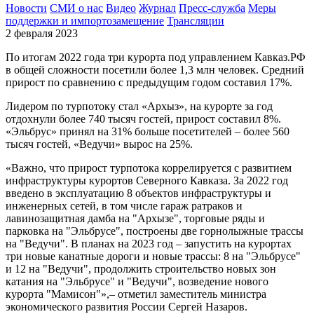
Новости
СМИ о нас
Видео
Журнал
Пресс-служба
Меры
поддержки и импортозамещение
Трансляции
2 февраля 2023
По итогам 2022 года три курорта под управлением Кавказ.РФ
в общей сложности посетили более 1,3 млн человек. Средний
прирост по сравнению с предыдущим годом составил 17%.
Лидером по турпотоку стал «Архыз», на курорте за год
отдохнули более 740 тысяч гостей, прирост составил 8%.
«Эльбрус» принял на 31% больше посетителей – более 560
тысяч гостей, «Ведучи» вырос на 25%.
«Важно, что прирост турпотока коррелируется с развитием
инфраструктуры курортов Северного Кавказа. За 2022 год
введено в эксплуатацию 8 объектов инфраструктуры и
инженерных сетей, в том числе гараж ратраков и
лавинозащитная дамба на "Архызе", торговые ряды и
парковка на "Эльбрусе", построены две горнолыжные трассы
на "Ведучи". В планах на 2023 год – запустить на курортах
три новые канатные дороги и новые трассы: 8 на "Эльбрусе"
и 12 на "Ведучи", продолжить строительство новых зон
катания на "Эльбрусе" и "Ведучи", возведение нового
курорта "Мамисон"»,– отметил заместитель министра
экономического развития России Сергей Назаров.